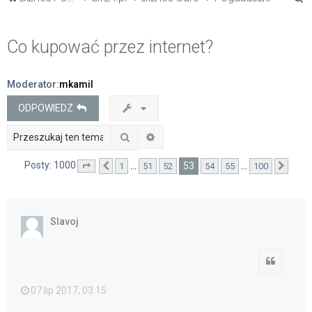
z
u
Co kupować przez internet?
k
a
Moderator:
mkamil
j
ODPOWIEDZ
Szukaj
Wyszukiwanie zaawansowane
Posty: 1000
53
…
…
1
51
52
54
55
100
Strona
Poprzednia
53
z
100
Nast
Slavoj
Cytuj
07 lip 2017, 03:15