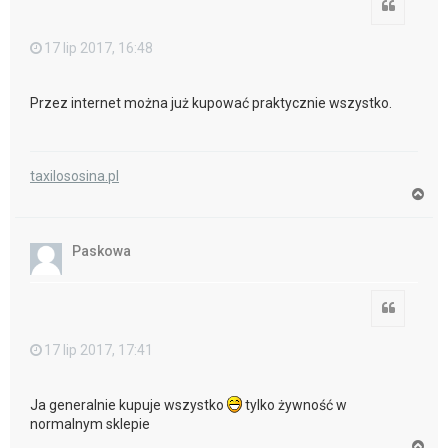
Cytuj
17 lip 2017, 16:48
Przez internet można już kupować praktycznie wszystko.
taxilososina.pl
N
a
g
ó
Paskowa
r
ę
Cytuj
17 lip 2017, 17:41
Ja generalnie kupuje wszystko
tylko żywność w
normalnym sklepie
N