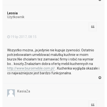
a
g
ó
Leosia
r
Użytkownik
ę
Cytuj
19 lip 2017, 08:15
Wszystko można , ja jedynie nie kupuje żywności. Ostatnio
potrzebowałam umeblować malutką kuchnie w moim
biurze.Nie chciałam tez zamawiać firmy i robić na wymiar
bo... koszty.Znalazłam dobra ofertę mebli kuchennych na
http://www.biuroimeble.com.pl/
. Kuchenka wygląda okazale i
co najważniejsze jest bardzo funkcjonalna.
N
a
g
ó
KasiaZa
r
ę
Cytuj