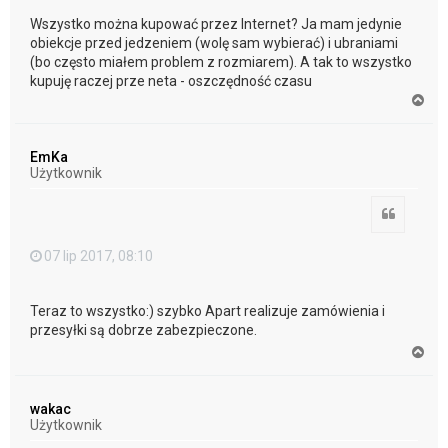
Wszystko można kupować przez Internet? Ja mam jedynie
obiekcje przed jedzeniem (wolę sam wybierać) i ubraniami
(bo często miałem problem z rozmiarem). A tak to wszystko
kupuję raczej prze neta - oszczędność czasu
N
a
g
ó
EmKa
r
Użytkownik
ę
Cytuj
07 lip 2017, 08:10
Teraz to wszystko:) szybko Apart realizuje zamówienia i
przesyłki są dobrze zabezpieczone.
N
a
g
ó
wakac
r
Użytkownik
ę