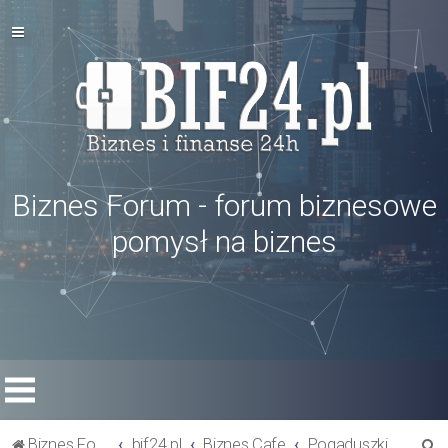
Biznes Forum - forum biznesowe
pomysł na biznes
S
Biznes Forum
bif24.pl
Biznes Cafe
Pogaduszki