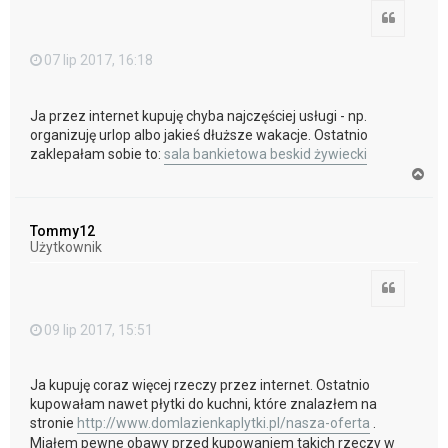
Cytuj
07 lip 2017, 16:18
Ja przez internet kupuję chyba najczęściej usługi - np.
organizuję urlop albo jakieś dłuższe wakacje. Ostatnio
zaklepałam sobie to:
sala bankietowa beskid żywiecki
N
a
g
ó
Tommy12
r
Użytkownik
ę
Cytuj
09 lip 2017, 15:51
Ja kupuję coraz więcej rzeczy przez internet. Ostatnio
kupowałam nawet płytki do kuchni, które znalazłem na
stronie
http://www.domlazienkaplytki.pl/nasza-oferta
.
Miałem pewne obawy przed kupowaniem takich rzeczy w