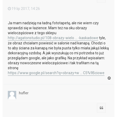
19 lip 2017, 14:26
Ja mam nadzieję na ładną fototapetę, ale nie wiem czy
sprawdzi się w łazience. Mam też na oku obrazy
wieloczęściowe z tego sklepu
http://agatonstudio.pl/108-obrazy-wielo ... -kaskadowe
tyle,
że obraz chciałam powiesić w salonie nad kanapą. Chodzi o
to aby ściana za kanapą nie była pusta tylko miała jakąś lekką
dekoracyjną ozdobę. A jak wyszukuję co mi potrzeba to już
przeglądam google, ale jako grafikę. Na przykład wpisałam:
obrazy nowoczesne wieloczęściowe i tak trafiłam na tą
stronę
https://www.google.pl/search?q=obrazy+w ... C5%9Bciowe
N
a
g
ó
hufler
r
ę
Cytuj