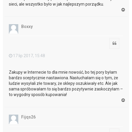
sieci, ale wszystko było w jak najlepszym porządku.
N
a
g
ó
Boxxy
r
ę
Cytuj
17 lip 2017, 15:48
Zakupy w Internecie to dla mnie nowość, bo tej pory byłam
bardzo sceptycznie nastawiona. Nasłuchałam się o tym, że
ludzie wysyłali złe towary, że sklepy oszukiwały etc. Ale jak
sama spróbowałam to się bardzo pozytywnie zaskoczyłam –
to wygodny sposób kupowania!
N
a
g
ó
Fijqs26
r
ę