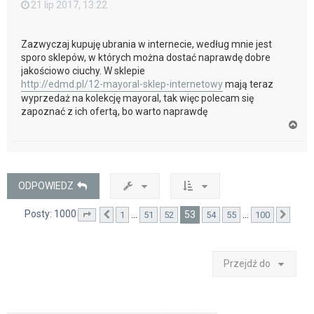
21 lip 2017, 13:22
Zazwyczaj kupuję ubrania w internecie, według mnie jest
sporo sklepów, w których można dostać naprawdę dobre
jakościowo ciuchy. W sklepie
http://edmd.pl/12-mayoral-sklep-internetowy
mają teraz
wyprzedaż na kolekcję mayoral, tak więc polecam się
zapoznać z ich ofertą, bo warto naprawdę
N
a
g
ó
r
ę
ODPOWIEDZ
Posty: 1000
53
…
…
1
51
52
54
55
100
Strona
Poprzednia
53
z
100
Nast
Przejdź do