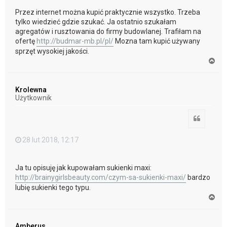
Przez internet można kupić praktycznie wszystko. Trzeba
tylko wiedzieć gdzie szukać. Ja ostatnio szukałam
agregatów i rusztowania do firmy budowlanej. Trafiłam na
ofertę
http://budmar-mb.pl/pl/
Mozna tam kupić używany
sprzęt wysokiej jakości.
N
a
g
ó
Krolewna
r
Użytkownik
ę
Cytuj
28 lut 2018, 12:17
Ja tu opisuję jak kupowałam sukienki maxi:
http://brainygirlsbeauty.com/czym-sa-sukienki-maxi/
bardzo
lubię sukienki tego typu.
N
a
g
ó
Amberus