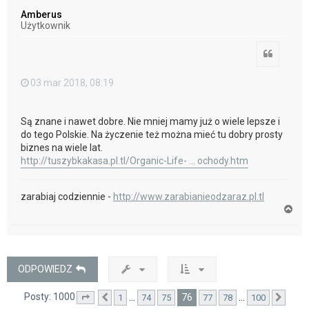
ó
Amberus
r
Użytkownik
ę
Cytuj
03 mar 2018, 08:19
Są znane i nawet dobre. Nie mniej mamy już o wiele lepsze i
do tego Polskie. Na życzenie też można mieć tu dobry prosty
biznes na wiele lat.
http://tuszybkakasa.pl.tl/Organic-Life- ... ochody.htm
zarabiaj codziennie -
http://www.zarabianieodzaraz.pl.tl
N
a
g
ó
r
ę
ODPOWIEDZ
Posty: 1000
76
…
…
1
74
75
77
78
100
Strona
Poprzednia
76
z
100
Nast