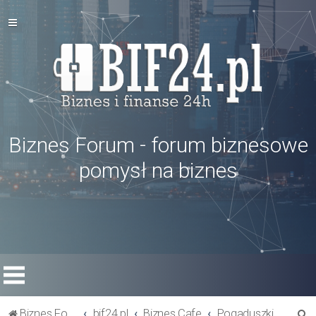
Biznes Forum - forum biznesowe
pomysł na biznes
S
Biznes Forum
bif24.pl
Biznes Cafe
Pogaduszki