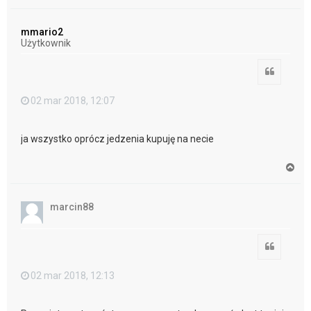
a
g
ó
mmario2
r
Użytkownik
ę
Cytuj
02 mar 2018, 12:07
ja wszystko oprócz jedzenia kupuję na necie
N
a
g
ó
marcin88
r
ę
Cytuj
02 mar 2018, 12:13