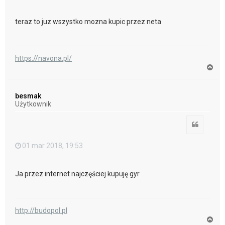
teraz to juz wszystko mozna kupic przez neta
https://navona.pl/
N
a
g
ó
besmak
r
Użytkownik
ę
Cytuj
01 mar 2018, 19:53
Ja przez internet najczęściej kupuję gyr
http://budopol.pl
N