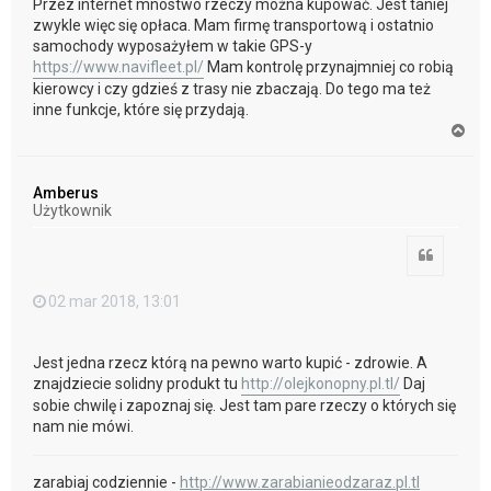
Przez internet mnóstwo rzeczy można kupować. Jest taniej
zwykle więc się opłaca. Mam firmę transportową i ostatnio
samochody wyposażyłem w takie GPS-y
https://www.navifleet.pl/
Mam kontrolę przynajmniej co robią
kierowcy i czy gdzieś z trasy nie zbaczają. Do tego ma też
inne funkcje, które się przydają.
N
a
g
ó
Amberus
r
Użytkownik
ę
Cytuj
02 mar 2018, 13:01
Jest jedna rzecz którą na pewno warto kupić - zdrowie. A
znajdziecie solidny produkt tu
http://olejkonopny.pl.tl/
Daj
sobie chwilę i zapoznaj się. Jest tam pare rzeczy o których się
nam nie mówi.
zarabiaj codziennie -
http://www.zarabianieodzaraz.pl.tl