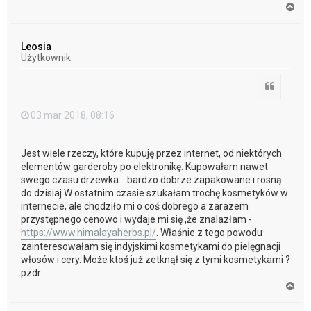
N
a
g
ó
Leosia
r
Użytkownik
ę
Cytuj
03 mar 2018, 08:16
Jest wiele rzeczy, które kupuję przez internet, od niektórych
elementów garderoby po elektronikę. Kupowałam nawet
swego czasu drzewka... bardzo dobrze zapakowane i rosną
do dzisiaj.W ostatnim czasie szukałam trochę kosmetyków w
internecie, ale chodziło mi o coś dobrego a zarazem
przystępnego cenowo i wydaje mi się ,że znalazłam -
https://www.himalayaherbs.pl/
. Właśnie z tego powodu
zainteresowałam się indyjskimi kosmetykami do pielęgnacji
włosów i cery. Może ktoś już zetknął się z tymi kosmetykami ?
pzdr
N
a
g