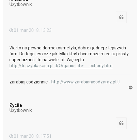
r
Użytkownik
ę
Cytuj
01 mar 2018, 13:23
Warto na pewno dermokosmetyki, dobre i jednej z lepszych
firm. Do tego jeszcze jak tylko ktoś chce może miec tu prosty
super biznes i to na wiele lat. Więcej tu
http://tuszybkakasa.pl.tl/Organic-Life- ... ochody.htm
zarabiaj codziennie -
http://www.zarabianieodzaraz.pl.tl
N
a
g
ó
Zyciie
r
Użytkownik
ę
Cytuj
01 mar 2018, 17:51