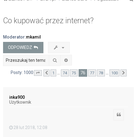
z
u
Co kupować przez internet?
k
a
Moderator:
mkamil
j
ODPOWIEDZ
Szukaj
Wyszukiwanie zaawansowane
Posty: 1000
76
…
…
1
74
75
77
78
100
Strona
Poprzednia
76
z
100
Nast
inka900
Użytkownik
Cytuj
28 lut 2018, 12:08