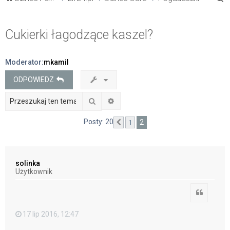
z
u
Cukierki łagodzące kaszel?
k
a
Moderator:
mkamil
j
ODPOWIEDZ
Szukaj
Wyszukiwanie zaawansowane
Posty: 20
2
1
Poprzednia
solinka
Użytkownik
Cytuj
17 lip 2016, 12:47