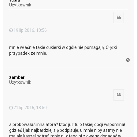
Tusia
r
Użytkownik
ę
Cytuj
19 lip 2016, 10:56
mnie właśnie takie cukierki w ogóle nie pomagają. Ciężki
przypadek ze mnie.
N
a
g
ó
zamber
r
Użytkownik
ę
Cytuj
21 lip 2016, 18:50
a próbowałaś inhalatora? ktoś już tu o takiej opcji wspominał
gdzieś i jak najbardziej się podpisuje, u mnie niby astmy nie
ma ale kaszel potrafi mnie ni z tego ni z owego dopadać w