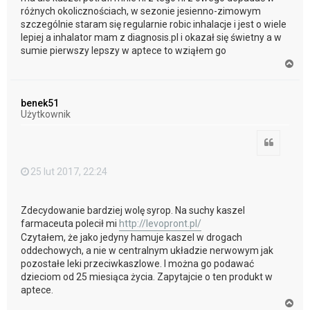
różnych okolicznościach, w sezonie jesienno-zimowym
szczególnie staram się regularnie robic inhalacje i jest o wiele
lepiej a inhalator mam z diagnosis.pl i okazał się świetny a w
sumie pierwszy lepszy w aptece to wziąłem go
N
a
g
ó
benek51
r
Użytkownik
ę
Cytuj
25 lut 2017, 22:24
Zdecydowanie bardziej wolę syrop. Na suchy kaszel
farmaceuta polecił mi
http://levopront.pl/
Czytałem, że jako jedyny hamuje kaszel w drogach
oddechowych, a nie w centralnym układzie nerwowym jak
pozostałe leki przeciwkaszlowe. I można go podawać
dzieciom od 25 miesiąca życia. Zapytajcie o ten produkt w
aptece.
N