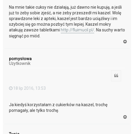
Na mnie takie cuksy nie działają, już dawno nie kupuję, a jeśli
już to żeby sobie zjeść, a nie żeby przeszedł mi kaszel. Wolę
sprawdzone leki z apteki, kaszel jest bardzo uciążliwy i im
szybciej się go można pozbyć tym lepiej. Kaszel mokry
atakuję zawsze tabletkami
http://fluimucil.pl/
. Na suchy warto
sięgnąć po miód.
N
a
g
ó
pomysłowa
r
Użytkownik
ę
Cytuj
18 lip 2016, 13:53
Ja kiedyś korzystałam z cukierków na kaszel, trochę
pomagały, ale tylko trochę.
N
a
g
ó