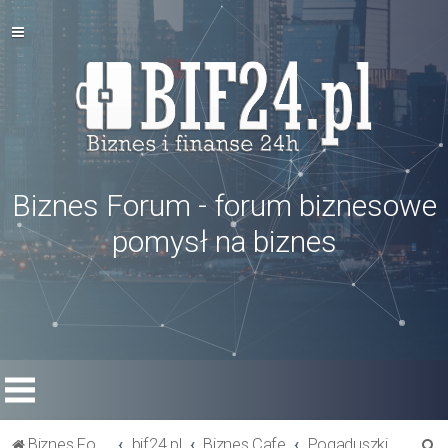
Biznes Forum - forum biznesowe
pomysł na biznes
S
Biznes Forum
bif24.pl
Biznes Cafe
Pogaduszki