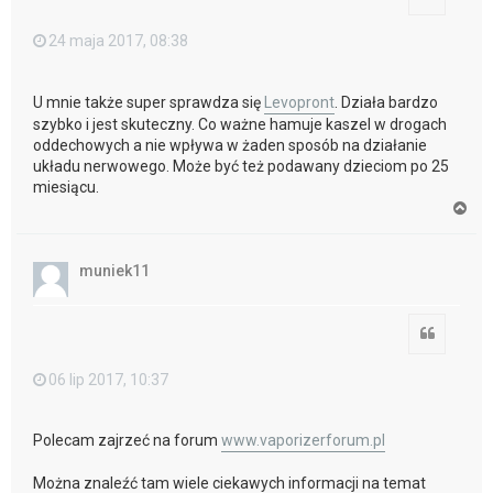
24 maja 2017, 08:38
U mnie także super sprawdza się
Levopront
. Działa bardzo
szybko i jest skuteczny. Co ważne hamuje kaszel w drogach
oddechowych a nie wpływa w żaden sposób na działanie
układu nerwowego. Może być też podawany dzieciom po 25
miesiącu.
N
a
g
ó
muniek11
r
ę
Cytuj
06 lip 2017, 10:37
Polecam zajrzeć na forum
www.vaporizerforum.pl
Można znaleźć tam wiele ciekawych informacji na temat