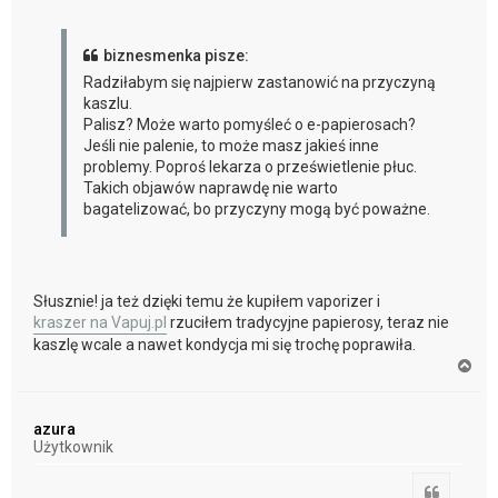
biznesmenka pisze:
Radziłabym się najpierw zastanowić na przyczyną
kaszlu.
Palisz? Może warto pomyśleć o e-papierosach?
Jeśli nie palenie, to może masz jakieś inne
problemy. Poproś lekarza o prześwietlenie płuc.
Takich objawów naprawdę nie warto
bagatelizować, bo przyczyny mogą być poważne.
Słusznie! ja też dzięki temu że kupiłem vaporizer i
kraszer na Vapuj.pl
rzuciłem tradycyjne papierosy, teraz nie
kaszlę wcale a nawet kondycja mi się trochę poprawiła.
N
a
g
ó
azura
r
Użytkownik
ę
Cytuj