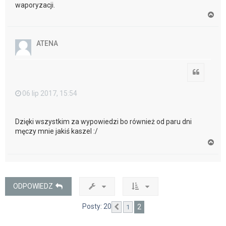
waporyzacji.
N
a
g
ó
ATENA
r
ę
Cytuj
06 lip 2017, 15:54
Dzięki wszystkim za wypowiedzi bo również od paru dni
męczy mnie jakiś kaszel :/
N
a
g
ó
r
ę
ODPOWIEDZ
Posty: 20
2
1
Poprzednia