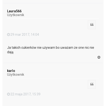
a
g
ó
Laura566
r
Użytkownik
ę
Cytuj
29 mar 2017, 14:04
Ja takich cukierków nie używam bo uważam że one nic nie
dają
N
a
g
ó
karlo
r
Użytkownik
ę
Cytuj
22 maja 2017, 15:39