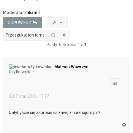
j
Moderator:
mkamil
ODPOWIEDZ
Szukaj
Wyszukiwanie zaawansowane
Posty: 6 •Strona
1
z
1
MateuszWawrzyn
Użytkownik
Cytuj
07 mar 2016, 17:17
Dałybyście się zaprosić na kawę z nieznajomym?
N
a