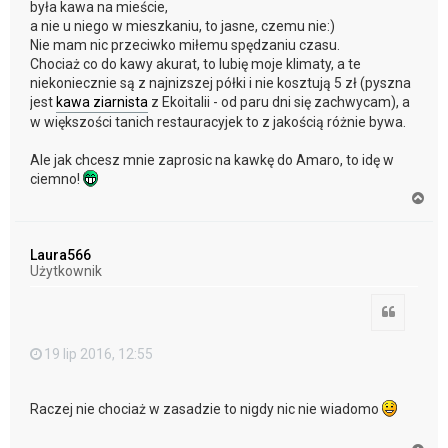
była kawa na mieście,
a nie u niego w mieszkaniu, to jasne, czemu nie:)
Nie mam nic przeciwko miłemu spędzaniu czasu.
Chociaż co do kawy akurat, to lubię moje klimaty, a te
niekoniecznie są z najnizszej półki i nie kosztują 5 zł (pyszna
jest
kawa ziarnista
z Ekoitalii - od paru dni się zachwycam), a
w większości tanich restauracyjek to z jakością różnie bywa.
Ale jak chcesz mnie zaprosic na kawkę do Amaro, to idę w
ciemno!
N
a
g
ó
Laura566
r
Użytkownik
ę
Cytuj
19 lip 2016, 12:55
Raczej nie chociaż w zasadzie to nigdy nic nie wiadomo