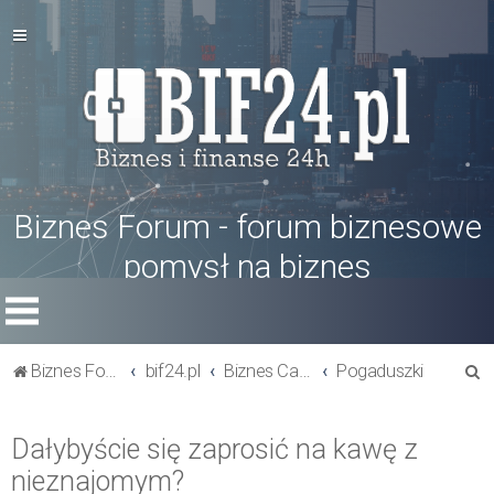
Biznes Forum - forum biznesowe
pomysł na biznes
S
Biznes Forum
bif24.pl
Biznes Cafe
Pogaduszki
z
u
Dałybyście się zaprosić na kawę z
k
nieznajomym?
a