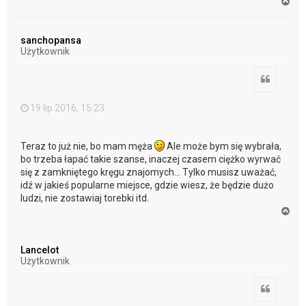
N
a
g
ó
sanchopansa
r
Użytkownik
ę
Cytuj
19 lip 2016, 15:23
Teraz to już nie, bo mam męża
Ale może bym się wybrała,
bo trzeba łapać takie szanse, inaczej czasem ciężko wyrwać
się z zamkniętego kręgu znajomych... Tylko musisz uważać,
idź w jakieś popularne miejsce, gdzie wiesz, że będzie dużo
ludzi, nie zostawiaj torebki itd.
N
a
g
ó
Lancelot
r
Użytkownik
ę
Cytuj