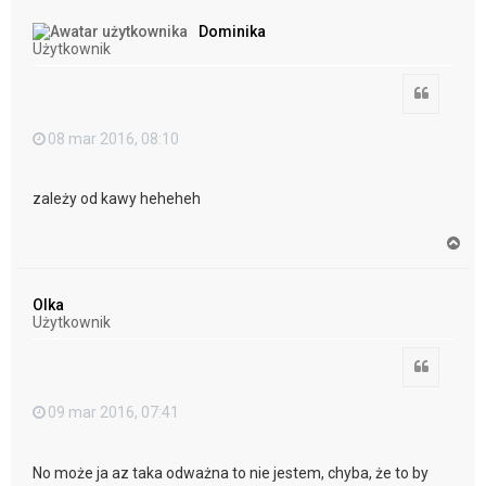
g
ó
Dominika
r
Użytkownik
ę
Cytuj
08 mar 2016, 08:10
zależy od kawy heheheh
N
a
g
ó
Olka
r
Użytkownik
ę
Cytuj
09 mar 2016, 07:41
No może ja az taka odważna to nie jestem, chyba, że to by