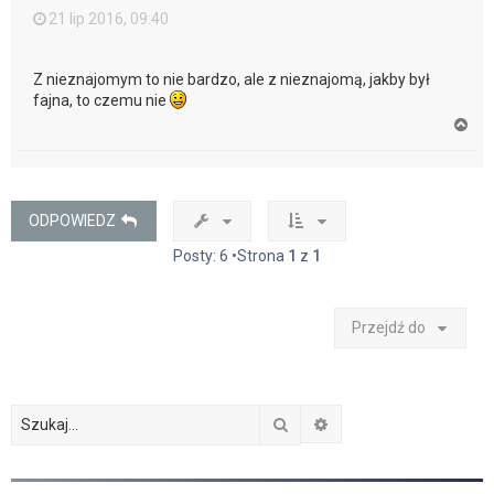
21 lip 2016, 09:40
Z nieznajomym to nie bardzo, ale z nieznajomą, jakby był
fajna, to czemu nie
N
a
g
ó
r
ę
ODPOWIEDZ
Posty: 6 •Strona
1
z
1
Przejdź do
Szukaj
Wyszukiwanie zaawan