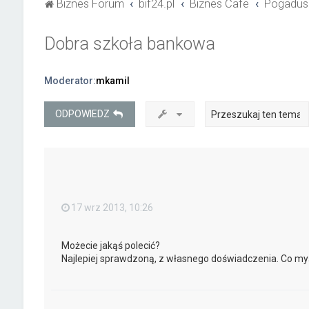
Biznes Forum
bif24.pl
Biznes Cafe
Pogadus
Dobra szkoła bankowa
Moderator:
mkamil
ODPOWIEDZ
17 wrz 2013, 10:26
Możecie jakąś polecić?
Najlepiej sprawdzoną, z własnego doświadczenia. Co myś