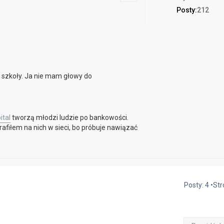
Posty:
212
e szkoły. Ja nie mam głowy do
ital
tworzą młodzi ludzie po bankowości.
afiłem na nich w sieci, bo próbuje nawiązać
Posty: 4 •St