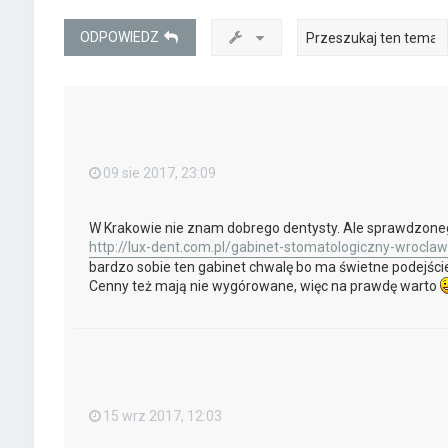
ODPOWIEDZ
09 sie 2017, 23:09
W Krakowie nie znam dobrego dentysty. Ale sprawdzo
http://lux-dent.com.pl/gabinet-stomatologiczny-wroclaw
bardzo sobie ten gabinet chwalę bo ma świetne podejście
Cenny też mają nie wygórowane, więc na prawdę warto
15 wrz 2017, 12:03