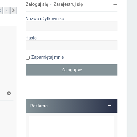
Zaloguj się
•
Zarejestruj się
3
4
ia
Następna
Nazwa użytkownika:
Hasło:
Zapamiętaj mnie
N
a
g
Reklama
ó
r
ę