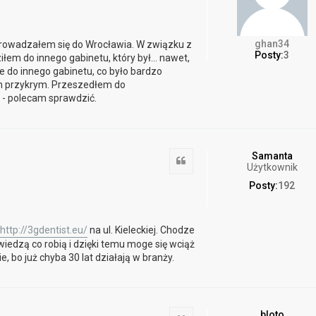
ghan34
prowadzałem się do Wrocławia. W związku z
Posty:
3
em do innego gabinetu, który był... nawet,
 do innego gabinetu, co było bardzo
ym przykrym. Przeszedłem do
- polecam sprawdzić.
Samanta
Cytuj
Użytkownik
Posty:
192
http://3gdentist.eu/
na ul. Kieleckiej. Chodze
iedzą co robią i dzięki temu moge się wciąż
 bo już chyba 30 lat działają w branży.
bloto