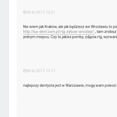
06 lis 2017, 12:21
Nie wiem jak Kraków, ale jak będziesz we Wrocławiu to po
http://lux-dent.com.pl/rtg-zebow-wroclaw/
, tam zrobis
jednym miejscu. Czy to jakieś pomby, zdjęcia rtg, wyrwani
06 lis 2017, 15:17
najlepszy dentysta jest w Warszawie, mogę wam polecić j