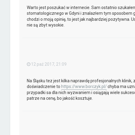
Warto jest poszukać w internecie. Sam ostatnio szuka
stomatologicznego w Gdyni i znalazłem tym sposobem g
chodzi o moją opinię, to jest jak najbardziej pozytywna. 
nie są zbyt wysokie.
12 paź 2017, 21:09
Na Śląsku tez jest kilka naprawdę profesjonalnych klinik, z
doświadczenie to
https://www.borczyk.pl/
chyba ma uzna
przypadki sa dla nich wyzwaniem i osiągają wiele sukces
patrze na cenę, bo jakość kosztuje.