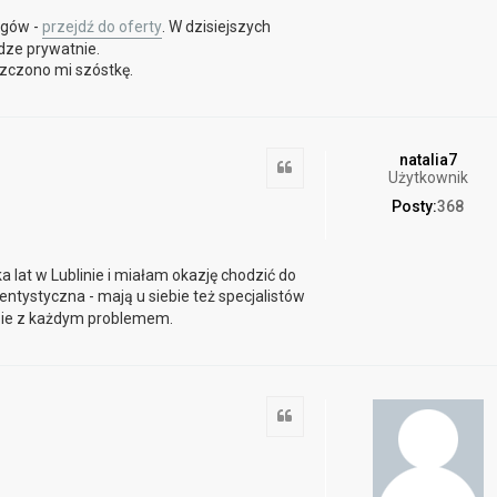
ogów -
przejdź do oferty
. W dzisiejszych
dze prywatnie.
szczono mi szóstkę.
natalia7
Cytuj
Użytkownik
Posty:
368
 lat w Lublinie i miałam okazję chodzić do
dentystyczna - mają u siebie też specjalistów
obie z każdym problemem.
Cytuj