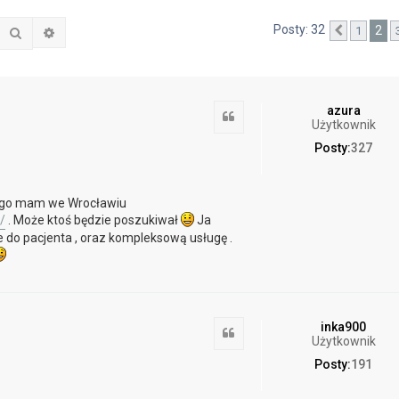
Posty: 32
2
1
Szukaj
Wyszukiwanie zaawansowane
Poprzedn
azura
Cytuj
Użytkownik
Posty:
327
nego mam we Wrocławiu
/
. Może ktoś będzie poszukiwał
Ja
 do pacjenta , oraz kompleksową usługę .
inka900
Cytuj
Użytkownik
Posty:
191