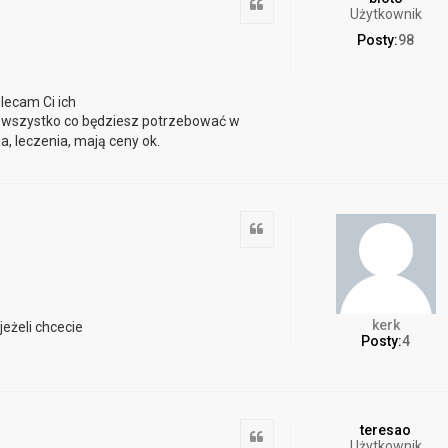
Cytuj
Użytkownik
Posty:
98
lecam Ci ich
z wszystko co będziesz potrzebować w
a, leczenia, mają ceny ok.
Cytuj
kerk
eżeli chcecie
Posty:
4
teresao
Cytuj
Użytkownik