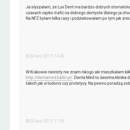
Ja słyszałam, ze Lux Dent ma bardzo dobrych stomatol
czasach ciężko trafić na dobrego dentyste dlatego ja cho
Na NFZ byłam kilka razy i podziekowałam po tym jak zni
23 wrz 2017, 14:26
W Krakowie niestety nie znam nikogo ale mieszkałam kilka
http://dentamed.lublin.pl/
. Denta Med to świetna klinika 
takich jak ortodonci czy protetycy. Na pewno poradzą s
25 wrz 2017, 11:59