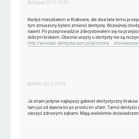
23 paź 2017, 15:25
Kiedyś mieszkałem w Krakowie, ale dwa lata temu prze
tym zmuszony byłem zmienić dentystę. Wcześniej chodził
nawet. Po przeprowadzce zdecydowałem się na przejście
dobrym krokiem. Obecnie wizyty u dentysty nie są nicz
http://wroclaw-dentysta.com.pl/pl/stoma ... chowawcza/
04 lis 2017, 23:04
Ja znam jedynie najlepszy gabinet dentystyczny Kraków
tam już od dawna bo po prostu im ufam. Tamci dentyści w
cieszyć zdrowymi zębami. Mają wieloletnie doświadczenie,