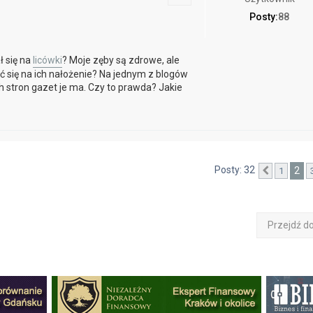
Posty:
88
ł się na
licówki
? Moje zęby są zdrowe, ale
 się na ich nałożenie? Na jednym z blogów
 stron gazet je ma. Czy to prawda? Jakie
Posty: 32
2
1
Poprzedn
Przejdź d