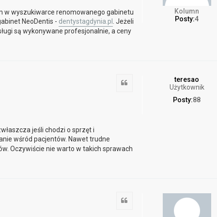
Kolumn
łem w wyszukiwarce renomowanego gabinetu
Posty:
4
abinet NeoDentis -
dentystagdynia.pl
. Jeżeli
Usługi są wykonywane profesjonalnie, a ceny
teresao
Cytuj
Użytkownik
Posty:
88
właszcza jeśli chodzi o sprzęt i
nie wśród pacjentów. Nawet trudne
ów. Oczywiście nie warto w takich sprawach
Cytuj