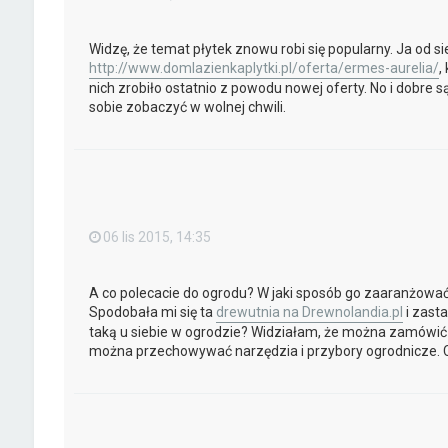
Widzę, że temat płytek znowu robi się popularny. Ja od s
http://www.domlazienkaplytki.pl/oferta/ermes-aurelia/
,
nich zrobiło ostatnio z powodu nowej oferty. No i dobre s
sobie zobaczyć w wolnej chwili.
06 lis 2015, 14:35
A co polecacie do ogrodu? W jaki sposób go zaaranżować, ż
Spodobała mi się ta
drewutnia na Drewnolandia.pl
i zast
taką u siebie w ogrodzie? Widziałam, że można zamówić
można przechowywać narzędzia i przybory ogrodnicze. C