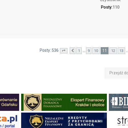
Posty:
110
Posty: 536
11
…
1
9
10
12
13
Strona
Poprzednia
11
z
54
Przejdź d