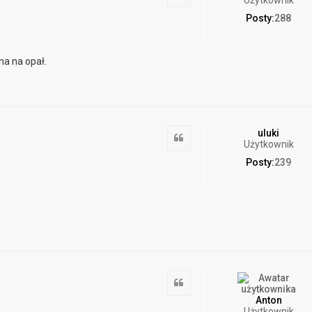
Posty:
288
na na opał.
uluki
Cytuj
Użytkownik
Posty:
239
Cytuj
Anton
Użytkownik