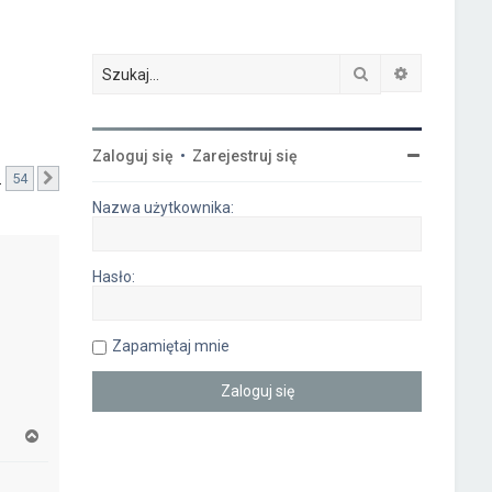
Szukaj
Wyszukiwa
Zaloguj się
•
Zarejestruj się
…
54
Następna
Nazwa użytkownika:
Hasło:
Zapamiętaj mnie
N
a
g
ó