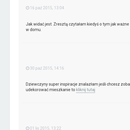
16 paź 2015, 13:04
Jak widać jest. Zresztą czytałam kiedyś o tym jak ważne
w domu.
30 paź 2015, 14:16
Dziewczyny super inspiracje znalazłam jeśli chcesz zoba
udekorować mieszkanie to
kliknij tutaj
01 lis 2015, 13:22