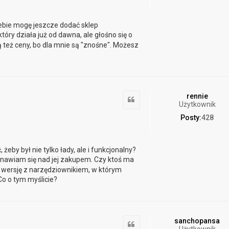
iebie mogę jeszcze dodać sklep
 który działa już od dawna, ale głośno się o
ą też ceny, bo dla mnie są "znośne". Możesz
rennie
Cytuj
Użytkownik
Posty:
428
eby był nie tylko łady, ale i funkcjonalny?
anawiam się nad jej zakupem. Czy ktoś ma
 wersję z narzędziownikiem, w którym
o o tym myślicie?
sanchopansa
Cytuj
Użytkownik