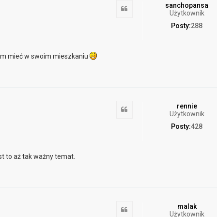
sanchopansa
Cytuj
Użytkownik
Posty:
288
tam mieć w swoim mieszkaniu
rennie
Cytuj
Użytkownik
Posty:
428
st to aż tak ważny temat.
malak
Cytuj
Użytkownik