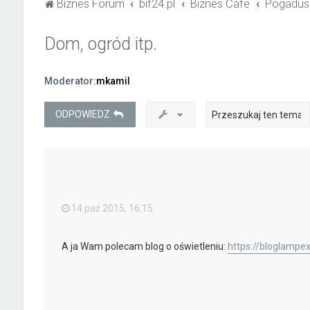
Biznes Forum
bif24.pl
Biznes Cafe
Pogadus
Dom, ogród itp.
Moderator:
mkamil
ODPOWIEDZ
14 paź 2015, 16:15
A ja Wam polecam blog o oświetleniu:
https://bloglampe