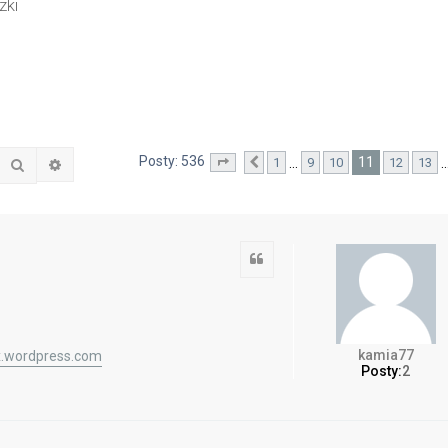
zki
Posty: 536
11
…
1
9
10
12
13
Szukaj
Wyszukiwanie zaawansowane
Strona
Poprzednia
11
z
54
Cytuj
kamia77
x.wordpress.com
Posty:
2