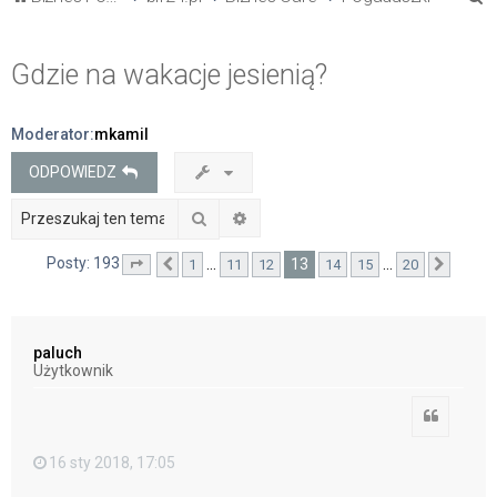
z
u
Gdzie na wakacje jesienią?
k
a
Moderator:
mkamil
j
ODPOWIEDZ
Szukaj
Wyszukiwanie zaawansowane
Posty: 193
13
…
…
1
11
12
14
15
20
Strona
Poprzednia
13
z
20
Nastę
paluch
Użytkownik
Cytuj
16 sty 2018, 17:05