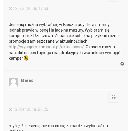
12 mar 2018, 17:53
Jesienią można wybrać się w Bieszczady. Teraz mamy
jednak prawie wiosnę i ja jadę na mazury. Wybieram się
kamperem z Rzeszowa. Zobaczcie sobie na przykład różne
promocje zamieszczane w aktualnościach
http://wynajem-kampera.pl/aktualnosci/
. Czasem można
natrafić na coś fajnego i na atrakcyjnych warunkach wynająć
kamper
N
a
g
ó
kferes
r
ę
Cytuj
12 mar 2018, 20:25
myślę, że jesienią nie ma co się za bardzo wybierać na