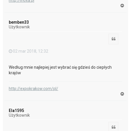
http://inoxa.pl
N
a
g
ó
bemben33
r
Użytkownik
ę
Cytuj
02 mar 2018, 12:32
Według mnie najlepiej jest wybrać się gdzieś do ciepłych
krajów
http://expokrakow.com/pl/
N
a
g
ó
Ela1595
r
Użytkownik
ę
Cytuj