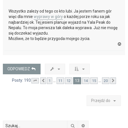
Wszystko zależy od tego co kto lubi. Ja jestem fanem gór
więc dla mnie
wyprawy w góry
o każdej porze roku sa jak
najbardziej ok. Tej jesieni planuje wyjazd na Yala Peak do
Nepalu. To moja pierwsza tak daleka wyprawa. Już nie mogę
się doczekać wyjazdu.
Możliwe, że to będzie przygoda mojego życia.
N
a
g
ó
r
ę
ODPOWIEDZ
Posty: 193
13
…
…
1
11
12
14
15
20
Strona
Poprzednia
13
z
20
Nastę
Przejdź do
Szukaj
Wyszukiwanie zaawan