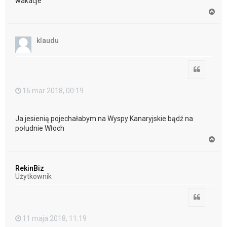
wakacje
N
a
g
ó
klaudu
r
ę
Cytuj
16 mar 2018, 00:19
Ja jesienią pojechałabym na Wyspy Kanaryjskie bądź na
południe Włoch
N
a
g
ó
RekinBiz
r
Użytkownik
ę
Cytuj
11 maja 2018, 11:19