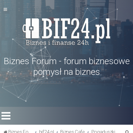
Biznes Forum - forum biznesowe
pomysł na biznes
S
Biznes Forum
bif24.pl
Biznes Cafe
Pogaduszki