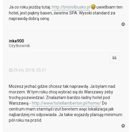
Ja co roku jeżdżę tutaj:
http://bristolbusko.pl
uwielbiam ten
hotel, jest piękny basen, świetne SPA. Wysoki standard za
naprawdę dobrą cenę.
N
a
g
ó
inka900
r
Użytkownik
ę
Cytuj
29 sty 2018, 05:51
Możesz jechać gdzie chcesz tak naprawdę. Ja byłam nad
morzem. W tym roku chcę wybrać się do Warszawy żeby
trochę pozwiedzać. Znalazłam bardzo ładny hotel pod
Warszawą -
http://www.hotellamberton.pl/home/
Do
centrum mam stamtąd rzut beretem więc lokalizacja jak
najbardziej mi odpowiada. Ja takie wyjazdy planuję minimum
pół roku na przód.
N
a