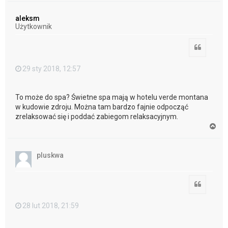
g
ó
aleksm
r
Użytkownik
ę
Cytuj
29 sty 2018, 12:57
To może do spa? Świetne spa mają w hotelu verde montana
w kudowie zdroju. Można tam bardzo fajnie odpocząć
zrelaksować się i poddać zabiegom relaksacyjnym.
N
a
g
ó
pluskwa
r
ę
Cytuj
28 lut 2018, 21:59