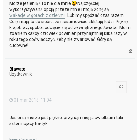
Morze jesienią? To nie dla mnie
Najczęściej
wykorzystywaną opcją przeze mnie i moją żonę są
wakacje w górach z dziećmi
. Lubimy spędzać czas razem.
Góry mają to do siebie, że niesamowicie zbliżają ludzi. Piękny
krajobraz, spokój, odcięcie się od zewnętrznego świata.. Moim
zdaniem każdy człowiek powinien przynajmniej kilka razy w
roku tego doświadczyć, żeby nie zwariować. Góry są
cudowne!
N
a
g
ó
Blawate
r
Użytkownik
ę
Cytuj
01 mar 2018, 11:04
Jesienią morze jest piękne, przynajmniej ja uwielbiam taki
sztormujacy Bałtyk