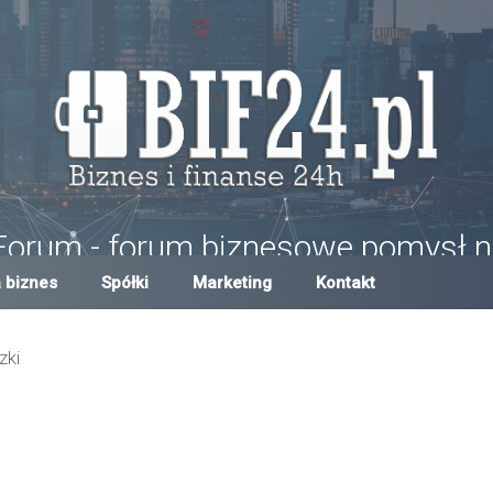
Forum - forum biznesowe pomysł n
um w Polsce, forum biznesowe i finansowe, pomysły na biznes, dotacje,
 biznes
Spółki
Marketing
Kontakt
zki