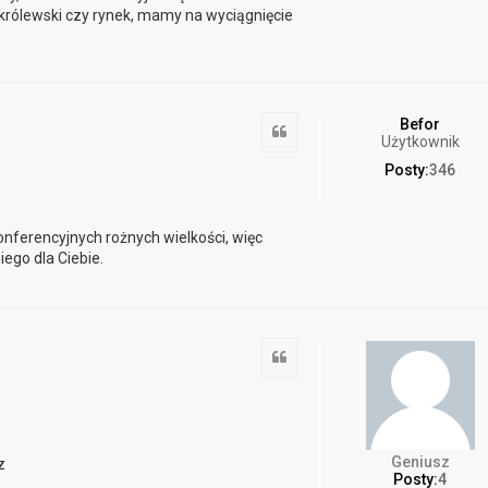
 królewski czy rynek, mamy na wyciągnięcie
Befor
Cytuj
Użytkownik
Posty:
346
onferencyjnych rożnych wielkości, więc
ego dla Ciebie.
Cytuj
Geniusz
z
Posty:
4