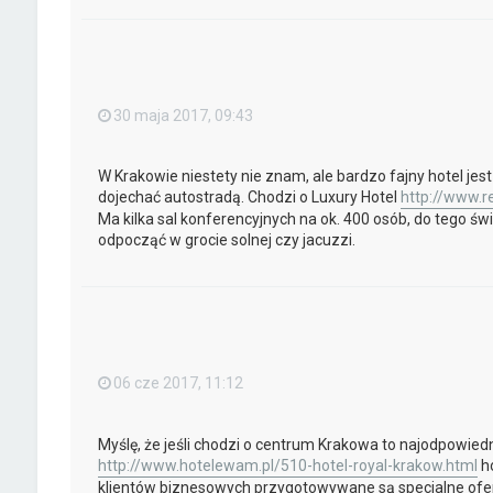
30 maja 2017, 09:43
W Krakowie niestety nie znam, ale bardzo fajny hotel je
dojechać autostradą. Chodzi o Luxury Hotel
http://www.re
Ma kilka sal konferencyjnych na ok. 400 osób, do tego św
odpocząć w grocie solnej czy jacuzzi.
06 cze 2017, 11:12
Myślę, że jeśli chodzi o centrum Krakowa to najodpowied
http://www.hotelewam.pl/510-hotel-royal-krakow.html
ho
klientów biznesowych przygotowywane są specjalne ofert