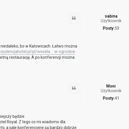
sabina
Cytuj
Użytkownik
Posty:
53
st niedaleko, bo w Katowicach. Łatwo można
zydencjahotel.pl/pl/wesela ... w-ogrodzie
.
ietną restaurację. A po konferencji można
Moni
Cytuj
Użytkownik
Posty:
41
niejszy będzie
tel Royal. Z tego co mi wiadomo dla
y, a sale konferencyjne są bardzo dobrze