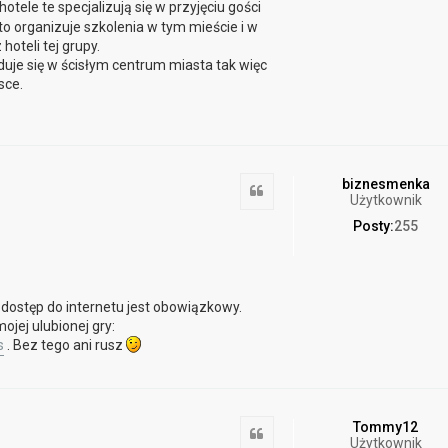
hotele te specjalizują się w przyjęciu gości
 organizuje szkolenia w tym mieście i w
hoteli tej grupy.
uje się w ścisłym centrum miasta tak więc
sce.
biznesmenka
Cytuj
Użytkownik
Posty:
255
e dostęp do internetu jest obowiązkowy.
jej ulubionej gry:
s
. Bez tego ani rusz
Tommy12
Cytuj
Użytkownik