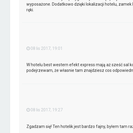
wyposażone. Dodatkowo dzięki lokalizacji hotelu, zamek
ręki.
08 lis 2017, 19:01
W hotelu best western efekt express mają aż sześć sal k
podejrzewam, że własnie tam znajdziesz cos odpowiedni
08 lis 2017, 19:27
Zgadzam się! Ten hotelik jest bardzo fajny, byłem tam ra