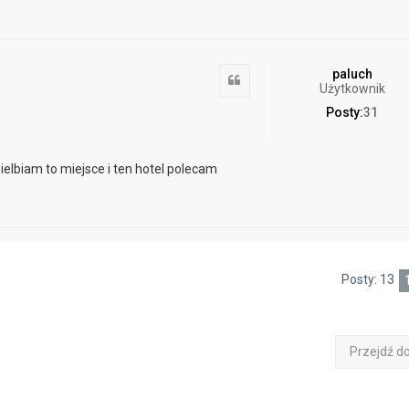
paluch
Cytuj
Użytkownik
Posty:
31
ielbiam to miejsce i ten hotel polecam
Posty: 13
Przejdź d