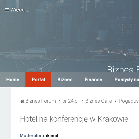
Więcej…
Biznes 
Największe Biznes For
Home
Portal
Biznes
Finanse
Pomysły na
Biznes Forum
bif24.pl
Biznes Cafe
Pogadus
Hotel na konferencję w Krakowie
Moderator:
mkamil