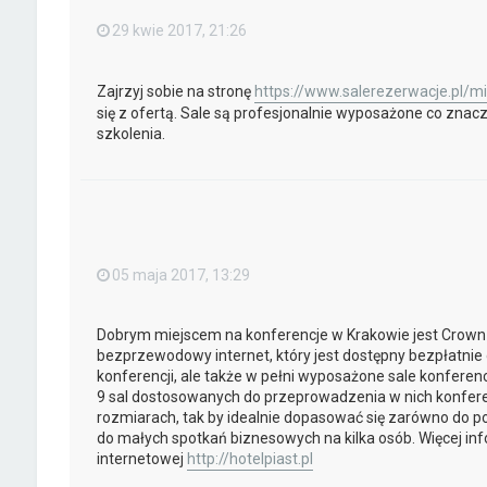
29 kwie 2017, 21:26
Zajrzyj sobie na stronę
https://www.salerezerwacje.pl/m
się z ofertą. Sale są profesjonalnie wyposażone co znaczn
szkolenia.
05 maja 2017, 13:29
Dobrym miejscem na konferencje w Krakowie jest Crown 
bezprzewodowy internet, który jest dostępny bezpłatnie 
konferencji, ale także w pełni wyposażone sale konferen
9 sal dostosowanych do przeprowadzenia w nich konferenc
rozmiarach, tak by idealnie dopasować się zarówno do po
do małych spotkań biznesowych na kilka osób. Więcej inf
internetowej
http://hotelpiast.pl