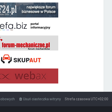
osobowych
Usuń ciasteczka witryny
Strefa czasowa
UTC+02:00