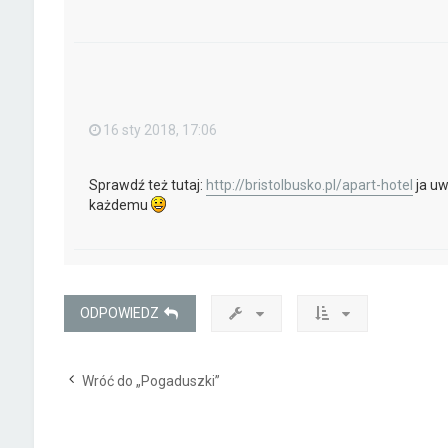
16 sty 2018, 17:06
Sprawdź też tutaj:
http://bristolbusko.pl/apart-hotel
ja uw
każdemu
ODPOWIEDZ
Wróć do „Pogaduszki”