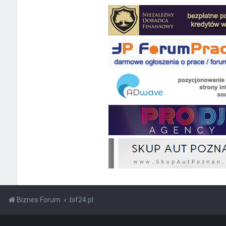
Biznes Forum
bif24.pl