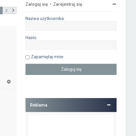
Zaloguj się
•
Zarejestruj się
1
2
Następna
Nazwa użytkownika:
Hasło:
Zapamiętaj mnie
N
a
g
ó
r
Reklama
ę