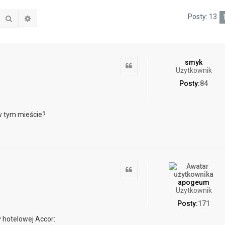
Posty: 13
Szukaj
Wyszukiwanie zaawansowane
smyk
Cytuj
Użytkownik
Posty:
84
w tym mieście?
Cytuj
apogeum
Użytkownik
Posty:
171
 hotelowej Accor: