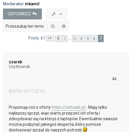
Moderator:
mkamil
j
ODPOWIEDZ
Szukaj
Wyszukiwanie zaawansowane
Posty: 61
7
…
1
3
4
5
6
Strona
Poprzednia
7
z
7
czarek
Użytkownik
Cytuj
03 lis 2017, 02:20
Proponuję coś z oferty
https://seltrade.pl/
. Mają tylko
najlepszy sprzęt, więc warto przejrzeć ich ofertę i
zdecydować się na któryś z laptopów. Ewentualnie sawsze
można podpytać jakiegoś eksperta, który pomoże
dostosować sprzęt do naszych potrzeb