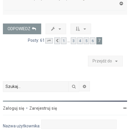
N
a
g
ó
r
ę
ODPOWIEDZ
Posty: 61
7
…
1
3
4
5
6
Strona
Poprzednia
7
z
7
Przejdź do
Szukaj
Wyszukiwanie zaawan
Zaloguj się
•
Zarejestruj się
Nazwa użytkownika: