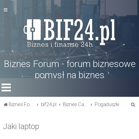
Biznes Forum - forum biznesowe
pomysł na biznes
S
Biznes Forum
bif24.pl
Biznes Cafe
Pogaduszki
z
u
Jaki laptop
k
a