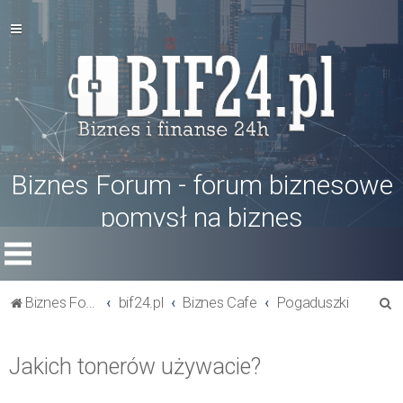
Biznes Forum - forum biznesowe
pomysł na biznes
S
Biznes Forum
bif24.pl
Biznes Cafe
Pogaduszki
z
u
Jakich tonerów używacie?
k
a