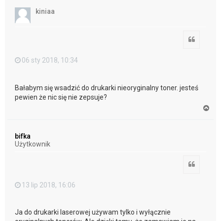
ó
kiniaa
r
ę
Cytuj
06 sty 2018, 10:34
Bałabym się wsadzić do drukarki nieoryginalny toner. jesteś
pewien że nic się nie zepsuje?
N
a
g
ó
bifka
r
Użytkownik
ę
Cytuj
13 lip 2018, 16:06
Ja do drukarki laserowej używam tylko i wyłącznie