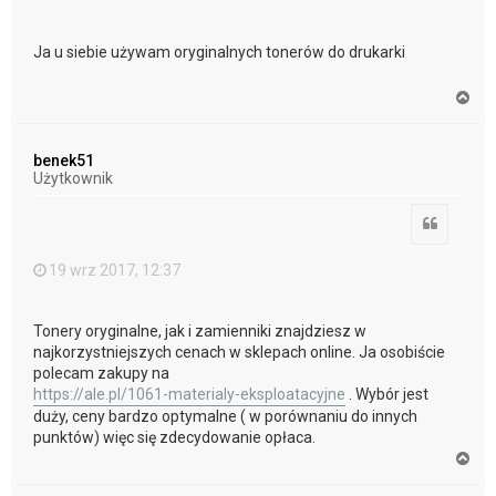
Ja u siebie używam oryginalnych tonerów do drukarki
N
a
g
ó
benek51
r
Użytkownik
ę
Cytuj
19 wrz 2017, 12:37
Tonery oryginalne, jak i zamienniki znajdziesz w
najkorzystniejszych cenach w sklepach online. Ja osobiście
polecam zakupy na
https://ale.pl/1061-materialy-eksploatacyjne
. Wybór jest
duży, ceny bardzo optymalne ( w porównaniu do innych
punktów) więc się zdecydowanie opłaca.
N
a
g