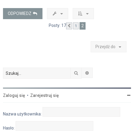
ó
r
ę
ODPOWIEDZ
Posty: 17
2
1
Poprzednia
Przejdź do
Szukaj
Wyszukiwanie zaawan
Zaloguj się
•
Zarejestruj się
Nazwa użytkownika:
Hasło: