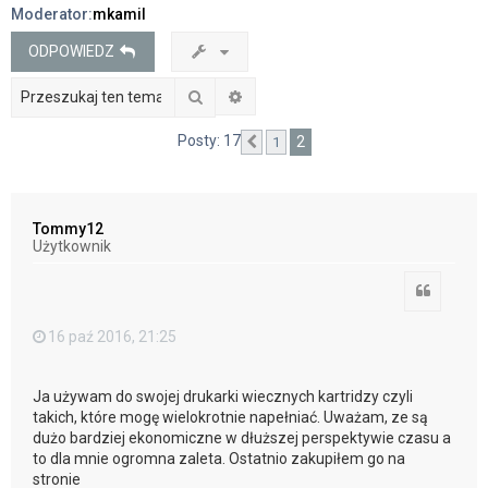
Moderator:
mkamil
j
ODPOWIEDZ
Szukaj
Wyszukiwanie zaawansowane
Posty: 17
2
1
Poprzednia
Tommy12
Użytkownik
Cytuj
16 paź 2016, 21:25
Ja używam do swojej drukarki wiecznych kartridzy czyli
takich, które mogę wielokrotnie napełniać. Uważam, ze są
dużo bardziej ekonomiczne w dłuższej perspektywie czasu a
to dla mnie ogromna zaleta. Ostatnio zakupiłem go na
stronie