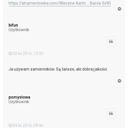
https://atramentowka.com/Wieczne-Kartri ... Barva-5x90
N
a
g
ó
bifun
r
Użytkownik
ę
Cytuj
02 lis 2016, 13:20
Ja używam zamienników. Są tańsze, ale dobrej jakości.
N
a
g
ó
pomysłowa
r
Użytkownik
ę
Cytuj
04 lis 2016, 09:46