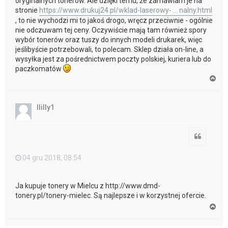
oryginalnych tonerów. Ale dzięki temu, że zamawiam je na
stronie
https://www.drukuj24.pl/wklad-laserowy- ... nalny.html
, to nie wychodzi mi to jakoś drogo, wręcz przeciwnie - ogólnie
nie odczuwam tej ceny. Oczywiście mają tam również spory
wybór tonerów oraz tuszy do innych modeli drukarek, więc
jeślibyście potrzebowali, to polecam. Sklep działa on-line, a
wysyłka jest za pośrednictwem poczty polskiej, kuriera lub do
paczkomatów
N
a
g
ó
llilly1
r
ę
Cytuj
04 gru 2018, 08:54
Ja kupuje tonery w Mielcu z http://www.dmd-
tonery.pl/tonery-mielec. Są najlepsze i w korzystnej ofercie.
N
a
g