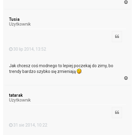
N
a
g
ó
Tusia
r
Użytkownik
ę
Cytuj
30 lip 2014, 13:52
Jak chcesz coś modnego to lepiej poczekaj do zimy, bo
trendy bardzo szybko się zmieniają
.
N
a
g
ó
tatarak
r
Użytkownik
ę
Cytuj
31 sie 2014, 10:22