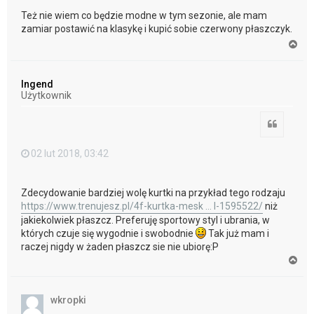
Też nie wiem co będzie modne w tym sezonie, ale mam
zamiar postawić na klasykę i kupić sobie czerwony płaszczyk.
N
a
g
ó
Ingend
r
Użytkownik
ę
Cytuj
02 lut 2018, 03:42
Zdecydowanie bardziej wolę kurtki na przykład tego rodzaju
https://www.trenujesz.pl/4f-kurtka-mesk ... l-1595522/
niż
jakiekolwiek płaszcz. Preferuję sportowy styl i ubrania, w
których czuje się wygodnie i swobodnie
Tak już mam i
raczej nigdy w żaden płaszcz sie nie ubiorę:P
N
a
g
ó
wkropki
r