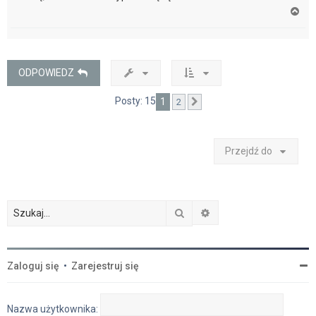
N
a
g
ó
r
ę
ODPOWIEDZ
Posty: 15
1
2
Następna
Przejdź do
Szukaj
Wyszukiwanie zaawan
Zaloguj się
•
Zarejestruj się
Nazwa użytkownika: