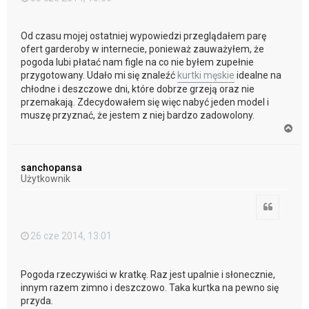
Od czasu mojej ostatniej wypowiedzi przeglądałem parę
ofert garderoby w internecie, ponieważ zauważyłem, że
pogoda lubi płatać nam figle na co nie byłem zupełnie
przygotowany. Udało mi się znaleźć
kurtki męskie
idealne na
chłodne i deszczowe dni, które dobrze grzeją oraz nie
przemakają. Zdecydowałem się więc nabyć jeden model i
muszę przyznać, że jestem z niej bardzo zadowolony.
N
a
g
ó
sanchopansa
r
Użytkownik
ę
Cytuj
26 cze 2014, 13:01
Pogoda rzeczywiści w kratkę. Raz jest upalnie i słonecznie,
innym razem zimno i deszczowo. Taka kurtka na pewno się
przyda.