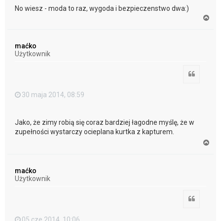
No wiesz - moda to raz, wygoda i bezpieczenstwo dwa:)
N
a
g
ó
maćko
r
Użytkownik
ę
Cytuj
30 maja 2014, 08:59
Jako, że zimy robią się coraz bardziej łagodne myślę, że w
zupełności wystarczy ocieplana kurtka z kapturem.
N
a
g
ó
maćko
r
Użytkownik
ę
Cytuj
05 cze 2014, 10:06