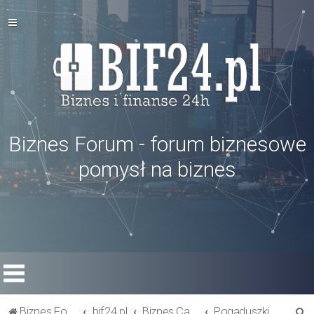
Biznes Forum - forum biznesowe
pomysł na biznes
S
Biznes Forum
bif24.pl
Biznes Cafe
Pogaduszki