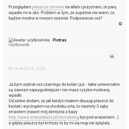
Przeglądam
płaszcze zimowe
na allani i przyznam, że parę
wpadło mi w oko. Problem w tym, że zupełnie nie wiem, co
będzie modne w nowym sezonie. Podpowiecie coś?
N
a
g
ó
Piotras
r
Użytkownik
ę
Cytuj
14 sie 2013, 12:00
Ja bym wybrał coś czarnego do kolan i już - takie uniwersalne
są zawsze najwygodniejsze i nie masz ryzyka modowej
wpadki.
Od siebie dodam, że jak kiedyś miałem dłuuugi płaszcz do
kostek i wyrżnąłem na chodniku orła, to niestety 3 zęby
straciłem (nawet mój dentysta z bazy
http://www.znanylekarz.pl/stomatolog
był pod wrażeniem...)
a gdyby plaszcz był krótszy to by mi się nogi nie splątały...