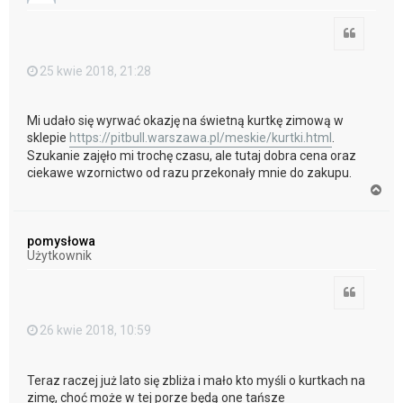
ę
Cytuj
25 kwie 2018, 21:28
Mi udało się wyrwać okazję na świetną kurtkę zimową w
sklepie
https://pitbull.warszawa.pl/meskie/kurtki.html
.
Szukanie zajęło mi trochę czasu, ale tutaj dobra cena oraz
ciekawe wzornictwo od razu przekonały mnie do zakupu.
N
a
g
ó
pomysłowa
r
Użytkownik
ę
Cytuj
26 kwie 2018, 10:59
Teraz raczej już lato się zbliża i mało kto myśli o kurtkach na
zimę, choć może w tej porze będą one tańsze