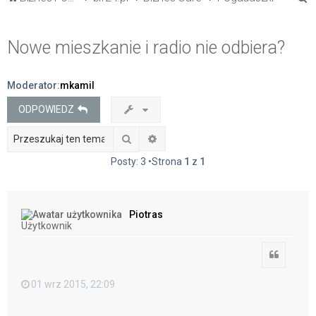
z
u
Nowe mieszkanie i radio nie odbiera?
k
a
Moderator:
mkamil
j
ODPOWIEDZ
Szukaj
Wyszukiwanie zaawansowane
Posty: 3 •Strona
1
z
1
Piotras
Użytkownik
Cytuj
01 wrz 2015, 22:09