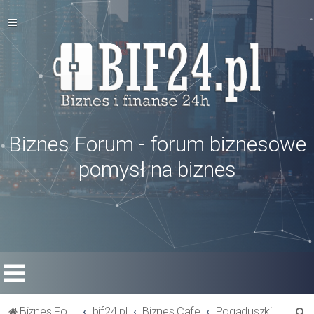
Biznes Forum - forum biznesowe
pomysł na biznes
S
Biznes Forum
bif24.pl
Biznes Cafe
Pogaduszki