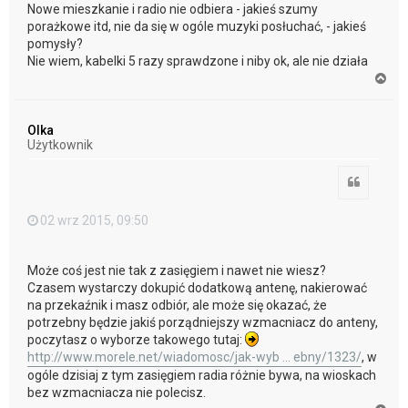
Nowe mieszkanie i radio nie odbiera - jakieś szumy
porażkowe itd, nie da się w ogóle muzyki posłuchać, - jakieś
pomysły?
Nie wiem, kabelki 5 razy sprawdzone i niby ok, ale nie działa
N
a
g
ó
Olka
r
Użytkownik
ę
Cytuj
02 wrz 2015, 09:50
Może coś jest nie tak z zasięgiem i nawet nie wiesz?
Czasem wystarczy dokupić dodatkową antenę, nakierować
na przekaźnik i masz odbiór, ale może się okazać, że
potrzebny będzie jakiś porządniejszy wzmacniacz do anteny,
poczytasz o wyborze takowego tutaj:
http://www.morele.net/wiadomosc/jak-wyb ... ebny/1323/
, w
ogóle dzisiaj z tym zasięgiem radia różnie bywa, na wioskach
bez wzmacniacza nie polecisz.