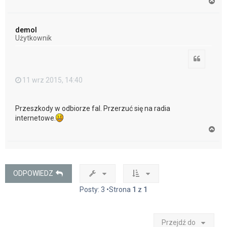
N
a
g
ó
demol
r
Użytkownik
ę
Cytuj
11 wrz 2015, 14:40
Przeszkody w odbiorze fal. Przerzuć się na radia
internetowe.
N
a
g
ó
r
ę
ODPOWIEDZ
Posty: 3 •Strona
1
z
1
Przejdź do