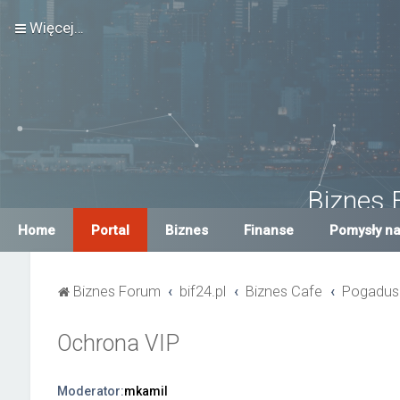
Więcej…
Biznes 
Największe Biznes For
Home
Portal
Biznes
Finanse
Pomysły na
Biznes Forum
bif24.pl
Biznes Cafe
Pogadus
Ochrona VIP
Moderator:
mkamil