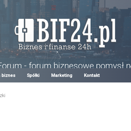
Forum - forum biznesowe pomysł n
um w Polsce, forum biznesowe i finansowe, pomysły na biznes, dotacje,
 biznes
Spółki
Marketing
Kontakt
zki