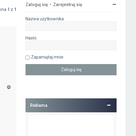
Zaloguj się
•
Zarejestruj się
rona
1
z
1
Nazwa użytkownika:
Hasło:
Zapamiętaj mnie
N
a
g
ó
Reklama
r
ę