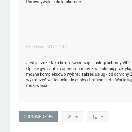
Porównywalnie do konkurencji.
04 kwie 2017, 11:12
Jest jeszcze taka firma, świadcząca usługi ochrony VIP:
Opiekę gwarantują agenci ochrony z wieloletnią praktyką (s
można kompleksowo wybrać zakres usług - od ochrony 24
wykroczeń w stosunku do osoby chronionej etc. Warto si
możliwości.
ODPOWIEDZ