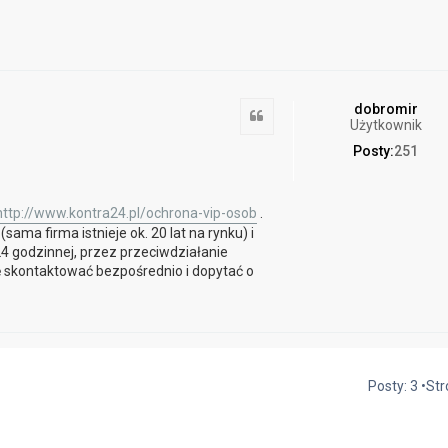
dobromir
Cytuj
Użytkownik
Posty:
251
http://www.kontra24.pl/ochrona-vip-osob
.
ama firma istnieje ok. 20 lat na rynku) i
 godzinnej, przez przeciwdziałanie
ę skontaktować bezpośrednio i dopytać o
Posty: 3 •St