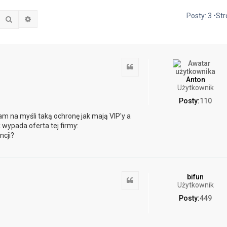
Posty: 3 •St
Szukaj
Wyszukiwanie zaawansowane
Cytuj
Anton
Użytkownik
Posty:
110
am na myśli taką ochronę jak mają VIP'y a
 wypada oferta tej firmy:
ncji?
bifun
Cytuj
Użytkownik
Posty:
449