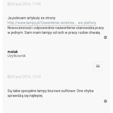
02 paź 2016, 17:09
Ja polecam artykuły ze strony
http://www.lampy.pl/Oswietlenie-wnetrza ... we-plafony
.
Nowoczesność i odpowiednie naświetlenie stanowiska pracy
w jednym. Sam mam lampy od nich w pracy i sobie chwalę.
N
a
g
ó
malak
r
Użytkownik
ę
Cytuj
04 paź 2016, 12:50
Są takie specjalne lampy biurowe sufitowe. One chyba
sprawdzą się najlepiej.
N
a
g
ó