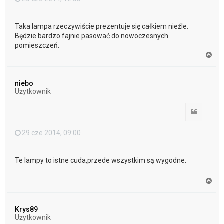
Taka lampa rzeczywiście prezentuje się całkiem nieźle.
Będzie bardzo fajnie pasować do nowoczesnych
pomieszczeń.
N
a
g
ó
niebo
r
Użytkownik
ę
Cytuj
29 cze 2014, 09:00
Te lampy to istne cuda,przede wszystkim są wygodne.
N
a
g
ó
Krys89
r
Użytkownik
ę