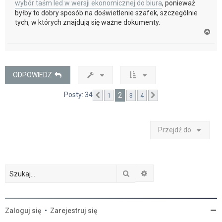
wybór taśm led w wersji ekonomicznej do biura
, ponieważ
byłby to dobry sposób na doświetlenie szafek, szczególnie
tych, w których znajdują się ważne dokumenty.
N
a
g
ó
r
ę
ODPOWIEDZ
Posty: 34
2
1
3
4
Poprzednia
Następna
Przejdź do
Szukaj
Wyszukiwanie zaawan
Zaloguj się
•
Zarejestruj się