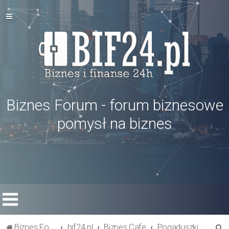
Biznes Forum - forum biznesowe
pomysł na biznes
S
Biznes Forum
bif24.pl
Biznes Cafe
Pogaduszki