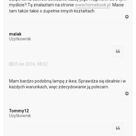
myślicie? Tę znalazłam na stronie
www.homebook.pl
. Macie
tam także takie o zupełnie innych kształtach.
N
a
g
ó
malak
r
Użytkownik
ę
Cytuj
05 sie 2016, 08:02
Mam bardzo podobną lampę z ikea. Sprawdza się idealnie i w
każdych warunkach, więc zdecydowanie ją polecam.
N
a
g
ó
Tommy12
r
Użytkownik
ę
Cytuj