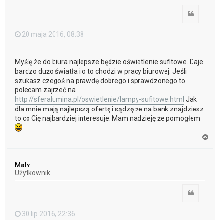
Cytuj
20 maja 2016, 08:38
Myślę że do biura najlepsze będzie oświetlenie sufitowe. Daje
bardzo dużo światła i o to chodzi w pracy biurowej. Jeśli
szukasz czegoś na prawdę dobrego i sprawdzonego to
polecam zajrzeć na
http://sferalumina.pl/oswietlenie/lampy-sufitowe.html
Jak
dla mnie mają najlepszą ofertę i sądzę że na bank znajdziesz
to co Cię najbardziej interesuje. Mam nadzieję że pomogłem
N
a
g
ó
Malv
r
Użytkownik
ę
Cytuj
30 lip 2016, 22:36