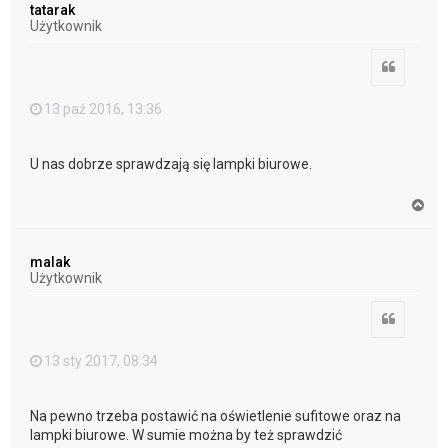
tatarak
r
Użytkownik
ę
Cytuj
13 paź 2016, 13:36
U nas dobrze sprawdzają się lampki biurowe.
N
a
g
ó
malak
r
Użytkownik
ę
Cytuj
13 sty 2017, 08:34
Na pewno trzeba postawić na oświetlenie sufitowe oraz na
lampki biurowe. W sumie można by też sprawdzić