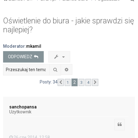
z
u
Oświetlenie do biura - jakie sprawdzi się
k
najlepiej?
a
j
Moderator:
mkamil
ODPOWIEDZ
Szukaj
Wyszukiwanie zaawansowane
Posty: 34
2
1
3
4
Poprzednia
Następna
sanchopansa
Użytkownik
Cytuj
26 cze 2014, 12:58