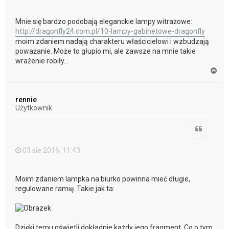
Mnie się bardzo podobają eleganckie lampy witrażowe:
http://dragonfly24.com.pl/10-lampy-gabinetowe-dragonfly
moim zdaniem nadają charakteru właścicielowi i wzbudzają
poważanie. Może to głupio mi, ale zawsze na mnie takie
wrażenie robiły...
N
a
g
ó
rennie
r
Użytkownik
ę
Cytuj
03 sie 2016, 11:43
Moim zdaniem lampka na biurko powinna mieć długie,
regulowane ramię. Takie jak ta:
Dzięki temu oświetli dokładnie każdy jego fragment. Co o tym