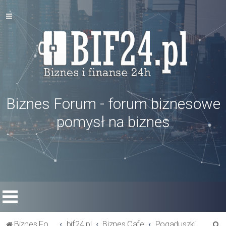
Biznes Forum - forum biznesowe
pomysł na biznes
S
Biznes Forum
bif24.pl
Biznes Cafe
Pogaduszki