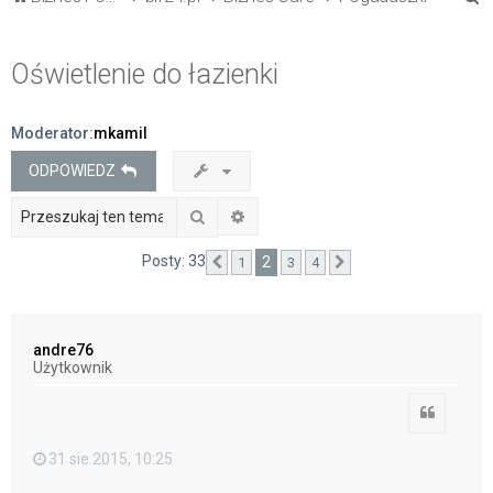
z
u
Oświetlenie do łazienki
k
a
Moderator:
mkamil
j
ODPOWIEDZ
Szukaj
Wyszukiwanie zaawansowane
Posty: 33
2
1
3
4
Poprzednia
Następna
andre76
Użytkownik
Cytuj
31 sie 2015, 10:25