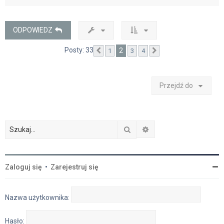
g
ó
r
ę
ODPOWIEDZ
Posty: 33
2
1
3
4
Poprzednia
Następna
Przejdź do
Szukaj
Wyszukiwanie zaawan
Zaloguj się
•
Zarejestruj się
Nazwa użytkownika:
Hasło: