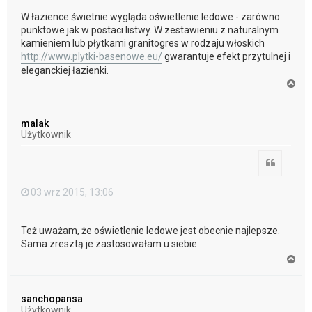
W łazience świetnie wygląda oświetlenie ledowe - zarówno
punktowe jak w postaci listwy. W zestawieniu z naturalnym
kamieniem lub płytkami granitogres w rodzaju włoskich
http://www.plytki-basenowe.eu/
gwarantuje efekt przytulnej i
eleganckiej łazienki.
N
a
g
ó
malak
r
Użytkownik
ę
Cytuj
03 wrz 2015, 13:06
Też uważam, że oświetlenie ledowe jest obecnie najlepsze.
Sama zresztą je zastosowałam u siebie.
N
a
g
ó
sanchopansa
r
Użytkownik