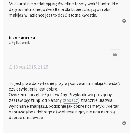
Mi akurat nie podobają się świetlne taśmy wokół lustra. Nie
daję to naturalnego światła, a dla kobiet chcących robić
makijaż w łazience jest to dość istotna kwestia.
N
a
g
ó
biznesmenka
r
Użytkownik
ę
Cytuj
13 paź 2015, 21:25
To jest prawda - właśnie przy wykonywaniu makijażu widać,
czy oświetlenie jest dobre.
Owszem, sprzęt też jest ważny. Przykładowo porządny
zestaw pędzli np. od Nanshy (
zobacz
) znacznie ułatwia
wykonanie makijażu, podobnie jak dobre kosmetyki. Ale tak
naprawdę bez dobrego oświetlenie nigdy nie uda nam się
dobrze umalować.
N
a
g