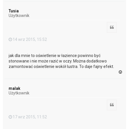
g
ó
Tusia
r
Użytkownik
ę
Cytuj
14 wrz 2015, 15:52
jak dla mnie to oświetlenie w łazience powinno być
stonowane i nie może razić w oczy. Można dodatkowo
zamontować oświetlenie wokół lustra. To daje fajny efekt.
N
a
g
ó
malak
r
Użytkownik
ę
Cytuj
17 wrz 2015, 11:52