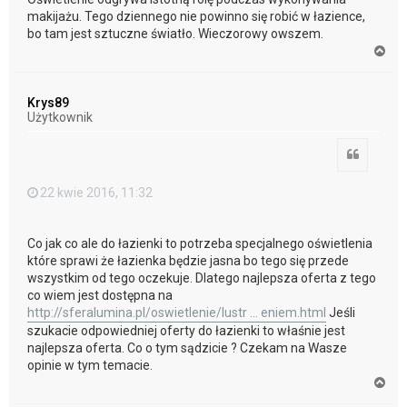
makijażu. Tego dziennego nie powinno się robić w łazience,
bo tam jest sztuczne światło. Wieczorowy owszem.
N
a
g
ó
Krys89
r
Użytkownik
ę
Cytuj
22 kwie 2016, 11:32
Co jak co ale do łazienki to potrzeba specjalnego oświetlenia
które sprawi że łazienka będzie jasna bo tego się przede
wszystkim od tego oczekuje. Dlatego najlepsza oferta z tego
co wiem jest dostępna na
http://sferalumina.pl/oswietlenie/lustr ... eniem.html
Jeśli
szukacie odpowiedniej oferty do łazienki to właśnie jest
najlepsza oferta. Co o tym sądzicie ? Czekam na Wasze
opinie w tym temacie.
N
a