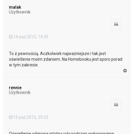
ó
malak
r
Użytkownik
ę
Cytuj
14 paź 2015, 14:35
To z pewnością. Aczkolwiek najważniejsze i tak jest
oświetlenie moim zdaniem. Na Homebooku jest sporo porad
w tym zakresie.
N
a
g
ó
rennie
r
Użytkownik
ę
Cytuj
15 paź 2015, 20:25
Oświetlenie odgrywa istotną rolę podczas wykonywania