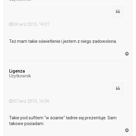
ę
Cytuj
04 wrz 2015, 14:07
Też mam takie oświetlenie i jestem z niego zadowolona.
N
a
g
ó
Ligenza
r
Użytkownik
ę
Cytuj
07 wrz 2015, 16:06
Takie pod sufitem "w ścianie" ładnie się prezentuje. Sam
takowe posiadam.
N
a