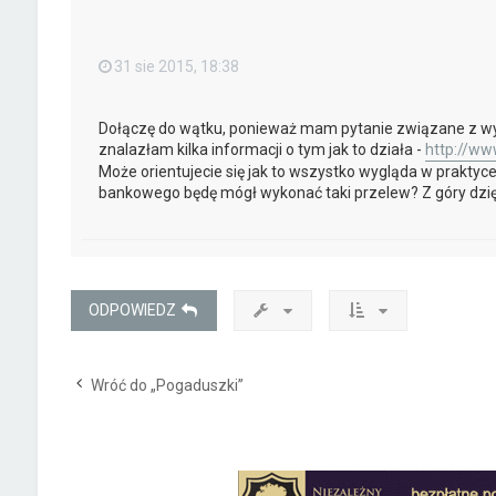
31 sie 2015, 18:38
Dołączę do wątku, ponieważ mam pytanie związane z w
znalazłam kilka informacji o tym jak to działa -
http://www
Może orientujecie się jak to wszystko wygląda w prakty
bankowego będę mógł wykonać taki przelew? Z góry dzi
ODPOWIEDZ
Wróć do „Pogaduszki”