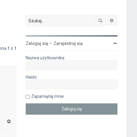
Szukaj
Wyszukiwa
Zaloguj się
•
Zarejestruj się
rona
1
z
1
Nazwa użytkownika:
Hasło:
Zapamiętaj mnie
N
a
g
ó