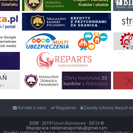
Kontakt z nami
Regulamin
Zasady ochrony danych 
2008 - 2019
Forum Biznesowe - BIF24 ©
Współpraca: reklamanaportalu@gmail.com
Projekt i realizacja:
Adwave - marketing internetowy
|
Mapa witryny