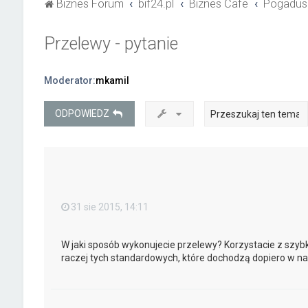
Biznes Forum
bif24.pl
Biznes Cafe
Pogadus
Przelewy - pytanie
Moderator:
mkamil
ODPOWIEDZ
31 sie 2015, 14:11
W jaki sposób wykonujecie przelewy? Korzystacie z sz
raczej tych standardowych, które dochodzą dopiero w n