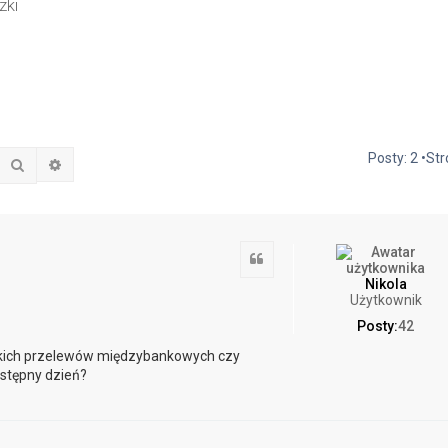
zki
Posty: 2 •St
Szukaj
Wyszukiwanie zaawansowane
Cytuj
Nikola
Użytkownik
Posty:
42
ybkich przelewów międzybankowych czy
astępny dzień?