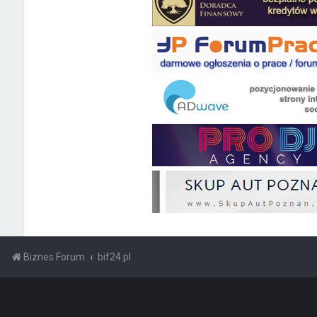
Biznes Forum
bif24.pl