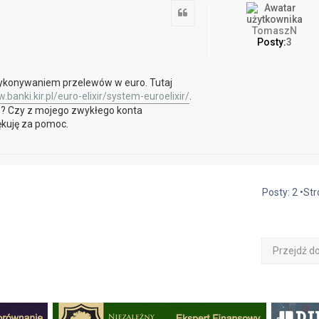
Cytuj
TomaszN
Posty:
3
ykonywaniem przelewów w euro. Tutaj
.banki.kir.pl/euro-elixir/system-euroelixir/
.
ce? Czy z mojego zwykłego konta
ękuję za pomoc.
Posty: 2 •St
Przejdź d