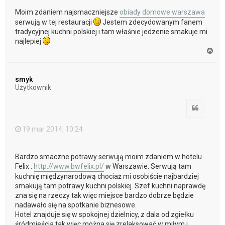
Moim zdaniem najsmaczniejsze
obiady domowe warszawa
serwują w tej restauracji
Jestem zdecydowanym fanem
tradycyjnej kuchni polskiej i tam właśnie jedzenie smakuje mi
najlepiej
N
a
g
ó
smyk
r
Użytkownik
ę
Cytuj
19 mar 2014, 10:24
Bardzo smaczne potrawy serwują moim zdaniem w hotelu
Felix :
http://www.bwfelix.pl/
w Warszawie. Serwują tam
kuchnię międzynarodową chociaż mi osobiście najbardziej
smakują tam potrawy kuchni polskiej. Szef kuchni naprawdę
zna się na rzeczy tak więc miejsce bardzo dobrze będzie
nadawało się na spotkanie biznesowe.
Hotel znajduje się w spokojnej dzielnicy, z dala od zgiełku
śródmieścia tak więc można się zrelaksować w miłym i