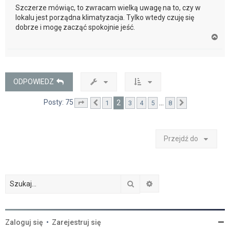
Szczerze mówiąc, to zwracam wielką uwagę na to, czy w
lokalu jest porządna klimatyzacja. Tylko wtedy czuję się
dobrze i mogę zacząć spokojnie jeść.
N
a
g
ó
r
ę
ODPOWIEDZ
Posty: 75
2
…
1
3
4
5
8
Strona
Poprzednia
2
z
8
Następna
Przejdź do
Szukaj
Wyszukiwanie zaawan
Zaloguj się
•
Zarejestruj się