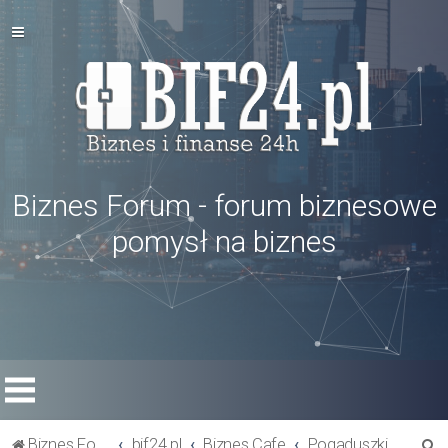
Biznes Forum - forum biznesowe
pomysł na biznes
S
Biznes Forum
bif24.pl
Biznes Cafe
Pogaduszki