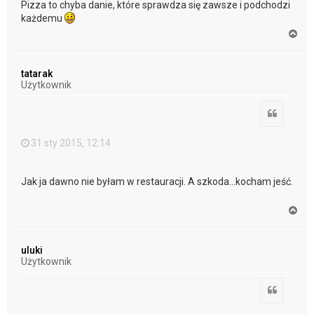
Pizza to chyba danie, które sprawdza się zawsze i podchodzi
każdemu
N
a
g
ó
tatarak
r
Użytkownik
ę
Cytuj
31 sty 2015, 12:14
Jak ja dawno nie byłam w restauracji. A szkoda...kocham jeść.
N
a
g
ó
uluki
r
Użytkownik
ę
Cytuj