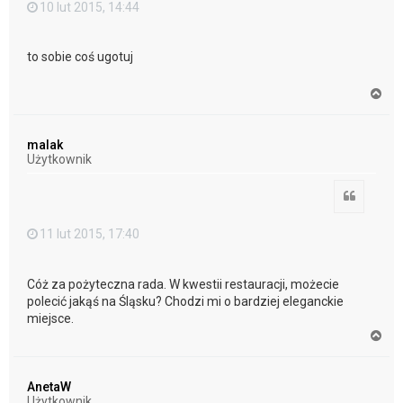
10 lut 2015, 14:44
to sobie coś ugotuj
N
a
g
ó
malak
r
Użytkownik
ę
Cytuj
11 lut 2015, 17:40
Cóż za pożyteczna rada. W kwestii restauracji, możecie
polecić jakąś na Śląsku? Chodzi mi o bardziej eleganckie
miejsce.
N
a
g
ó
AnetaW
r
Użytkownik