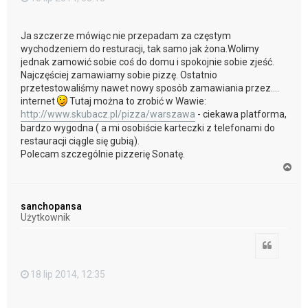
Ja szczerze mówiąc nie przepadam za częstym
wychodzeniem do resturacji, tak samo jak żona.Wolimy
jednak zamowić sobie coś do domu i spokojnie sobie zjeść.
Najczęściej zamawiamy sobie pizzę. Ostatnio
przetestowaliśmy nawet nowy sposób zamawiania przez....
internet
Tutaj można to zrobić w Wawie:
http://www.skubacz.pl/pizza/warszawa
- ciekawa platforma,
bardzo wygodna ( a mi osobiście karteczki z telefonami do
restauracji ciągle się gubią).
Polecam szczególnie pizzerię Sonatę.
N
a
g
ó
sanchopansa
r
Użytkownik
ę
Cytuj
18 lip 2014, 12:35