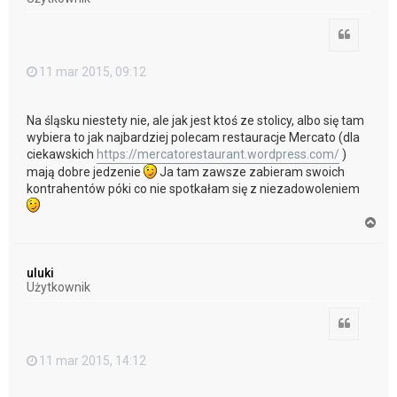
ę
Cytuj
11 mar 2015, 09:12
Na śląsku niestety nie, ale jak jest ktoś ze stolicy, albo się tam
wybiera to jak najbardziej polecam restauracje Mercato (dla
ciekawskich
https://mercatorestaurant.wordpress.com/
)
mają dobre jedzenie
Ja tam zawsze zabieram swoich
kontrahentów póki co nie spotkałam się z niezadowoleniem
N
a
g
ó
uluki
r
Użytkownik
ę
Cytuj
11 mar 2015, 14:12