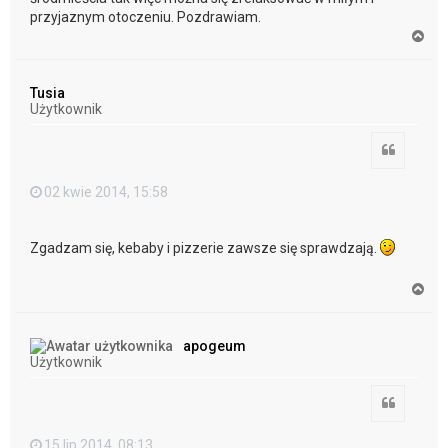
przyjaznym otoczeniu. Pozdrawiam.
N
a
g
ó
Tusia
r
Użytkownik
ę
Cytuj
02 kwie 2014, 15:58
Zgadzam się, kebaby i pizzerie zawsze się sprawdzają.
N
a
g
ó
apogeum
r
Użytkownik
ę
Cytuj
15 lip 2014, 08:13