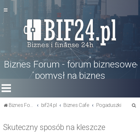
Biznes Forum - forum biznesowe
pomysł na biznes
S
Biznes Forum
bif24.pl
Biznes Cafe
Pogaduszki
z
u
Skuteczny sposób na kleszcze
k
a