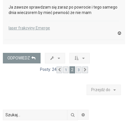
Ja zawsze sprawdzam się zaraz po powrocie i tego samego
dnia wieczorem by mieć pewność że nie mam
laser frakcyjny Emerge
N
a
g
ó
r
ę
ODPOWIEDZ
Posty: 24
2
1
3
Poprzednia
Następna
Przejdź do
Szukaj
Wyszukiwanie zaawan