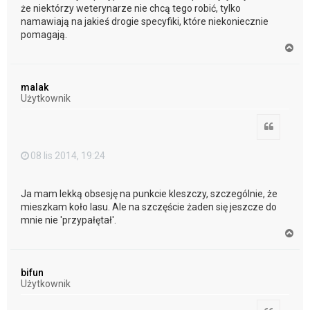
że niektórzy weterynarze nie chcą tego robić, tylko
namawiają na jakieś drogie specyfiki, które niekoniecznie
pomagają.
N
a
g
ó
malak
r
Użytkownik
ę
Cytuj
08 lis 2014, 19:24
Ja mam lekką obsesję na punkcie kleszczy, szczególnie, że
mieszkam koło lasu. Ale na szczęście żaden się jeszcze do
mnie nie 'przypałętał'.
N
a
g
ó
bifun
r
Użytkownik
ę