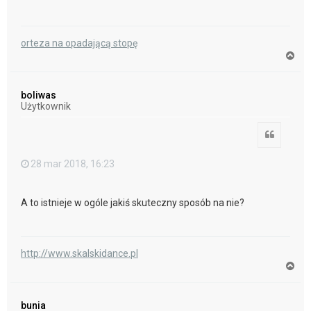
orteza na opadającą stopę
N
a
g
ó
boliwas
r
Użytkownik
ę
Cytuj
28 mar 2018, 16:23
A to istnieje w ogóle jakiś skuteczny sposób na nie?
http://www.skalskidance.pl
N
a
g
ó
bunia
r