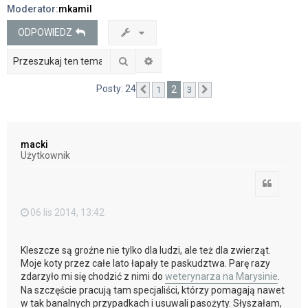
Moderator:
mkamil
j
ODPOWIEDZ
Szukaj
Wyszukiwanie zaawansowane
Posty: 24
2
1
3
Poprzednia
Następna
macki
Użytkownik
Cytuj
06 lis 2014, 13:42
Kleszcze są groźne nie tylko dla ludzi, ale też dla zwierząt.
Moje koty przez całe lato łapały te paskudztwa. Parę razy
zdarzyło mi się chodzić z nimi do
weterynarza na Marysinie
.
Na szczęście pracują tam specjaliści, którzy pomagają nawet
w tak banalnych przypadkach i usuwali pasożyty. Słyszałam,