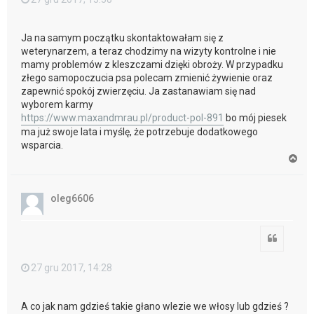
Ja na samym początku skontaktowałam się z
weterynarzem, a teraz chodzimy na wizyty kontrolne i nie
mamy problemów z kleszczami dzięki obroży. W przypadku
złego samopoczucia psa polecam zmienić żywienie oraz
zapewnić spokój zwierzęciu. Ja zastanawiam się nad
wyborem karmy
https://www.maxandmrau.pl/product-pol-891
bo mój piesek
ma już swoje lata i myślę, że potrzebuje dodatkowego
wsparcia.
N
a
g
ó
oleg6606
r
ę
Cytuj
27 gru 2017, 14:28
A co jak nam gdzieś takie głano wlezie we włosy lub gdzieś ?