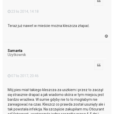
Cytuj
23 lis 2014, 14:18
Teraz już nawet w mieście można kleszcza złapać.
N
a
g
ó
Samanta
r
Użytkownik
ę
Cytuj
07 lis 2017, 20:46
Mój pies miał takiego kleszcza za uszkiem i przez to zaczął
się strasznie drapać a jak wiadomo skóra w tym miejscu jest
bardzo wrażliwa. W sumie gdyby nie to to mogłabym nie
zareagować na czas. Kleszcz co prawda został usunięty ale i
tak powstała infekcja. Na szczęście zakupiłam mu Oticurant