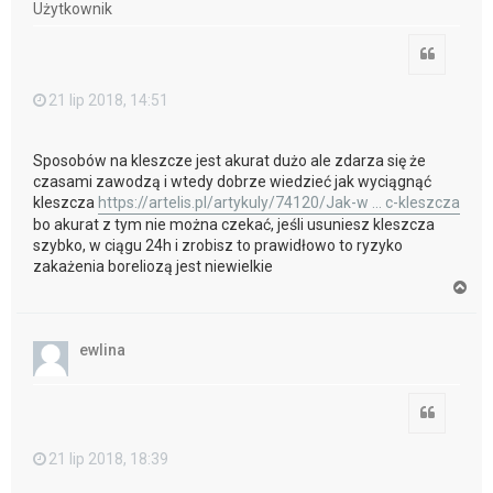
Użytkownik
ę
Cytuj
21 lip 2018, 14:51
Sposobów na kleszcze jest akurat dużo ale zdarza się że
czasami zawodzą i wtedy dobrze wiedzieć jak wyciągnąć
kleszcza
https://artelis.pl/artykuly/74120/Jak-w ... c-kleszcza
bo akurat z tym nie można czekać, jeśli usuniesz kleszcza
szybko, w ciągu 24h i zrobisz to prawidłowo to ryzyko
zakażenia boreliozą jest niewielkie
N
a
g
ó
ewlina
r
ę
Cytuj
21 lip 2018, 18:39