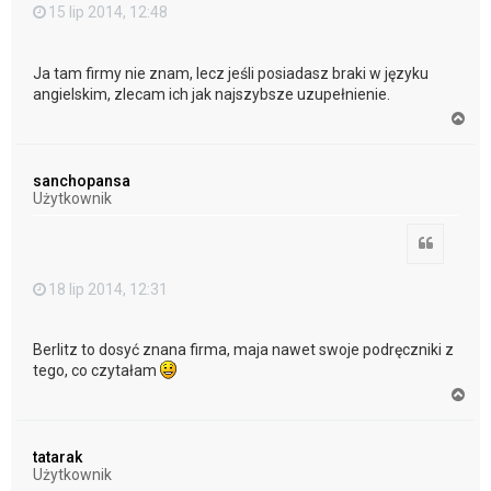
15 lip 2014, 12:48
Ja tam firmy nie znam, lecz jeśli posiadasz braki w języku
angielskim, zlecam ich jak najszybsze uzupełnienie.
N
a
g
ó
sanchopansa
r
Użytkownik
ę
Cytuj
18 lip 2014, 12:31
Berlitz to dosyć znana firma, maja nawet swoje podręczniki z
tego, co czytałam
N
a
g
ó
tatarak
r
Użytkownik
ę