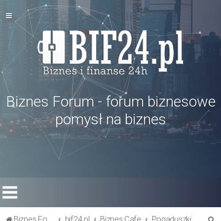
Biznes Forum - forum biznesowe
pomysł na biznes
S
Biznes Forum
bif24.pl
Biznes Cafe
Pogaduszki