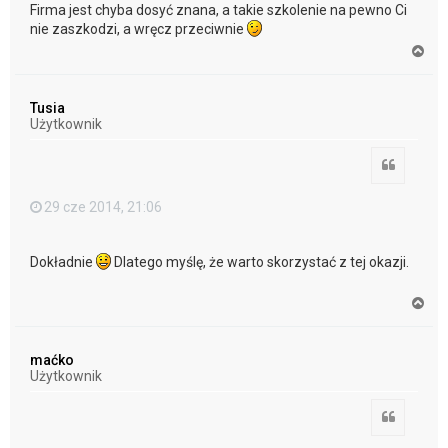
Firma jest chyba dosyć znana, a takie szkolenie na pewno Ci
nie zaszkodzi, a wręcz przeciwnie
N
a
g
ó
Tusia
r
Użytkownik
ę
Cytuj
29 cze 2014, 21:06
Dokładnie
Dlatego myślę, że warto skorzystać z tej okazji.
N
a
g
ó
maćko
r
Użytkownik
ę
Cytuj