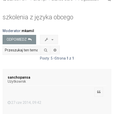
z
u
szkolenia z języka obcego
k
a
Moderator:
mkamil
j
ODPOWIEDZ
Szukaj
Wyszukiwanie zaawansowane
Posty: 5 •Strona
1
z
1
sanchopansa
Użytkownik
Cytuj
27 cze 2014, 09:42