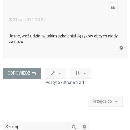
Cytuj
31 sie 2014, 10:37
Jasne, weź udział w takim szkoleniu! Języków obcych nigdy
za dużo.
N
a
g
ó
r
ę
ODPOWIEDZ
Posty: 5 •Strona
1
z
1
Przejdź do
Szukaj
Wyszukiwanie zaawan