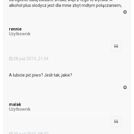
alkohol plus słodycz jest dla mnie zbyt mdłym połączaniem,
N
a
g
ó
rennie
r
Użytkownik
ę
Cytuj
28 paź 2015, 21:54
A lubicie pić piwo? Jeśli tak, jakie?
N
a
g
ó
malak
r
Użytkownik
ę
Cytuj