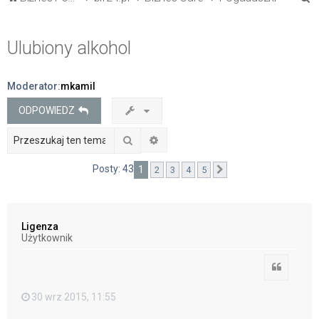
z
u
Ulubiony alkohol
k
a
Moderator:
mkamil
j
ODPOWIEDZ
Szukaj
Wyszukiwanie zaawansowane
Posty: 43
1
2
3
4
5
Następna
Ligenza
Użytkownik
Cytuj
30 wrz 2015, 11:55