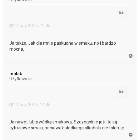
ę
Cytuj
12 paź 2015, 19:45
Ja także. Jak dla mnie paskudna w smaku, no i bardzo
mocna.
N
a
g
ó
malak
r
Użytkownik
ę
Cytuj
14 paź 2015, 14:35
Ja nawet lubię wódkę smakową. Szczególnie jeśli to są
cytrusowe smaki, ponieważ słodkiego alkoholu nie toleruję.
N
a