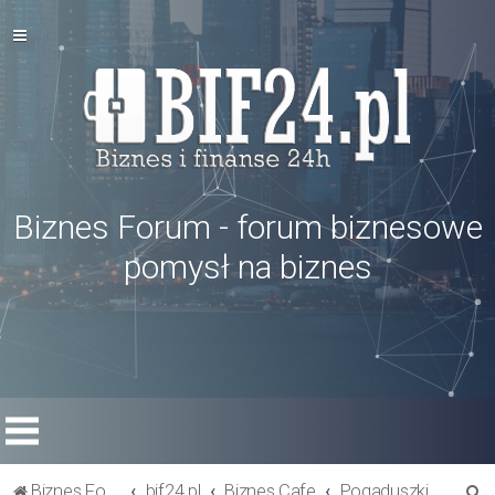
Biznes Forum - forum biznesowe
pomysł na biznes
S
Biznes Forum
bif24.pl
Biznes Cafe
Pogaduszki