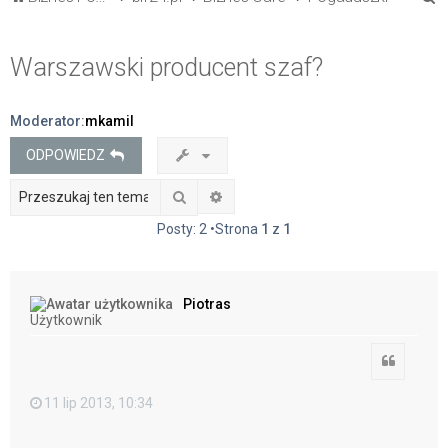
z
u
Warszawski producent szaf?
k
a
Moderator:
mkamil
j
ODPOWIEDZ
Szukaj
Wyszukiwanie zaawansowane
Posty: 2 •Strona
1
z
1
Piotras
Użytkownik
Cytuj
11 lip 2013, 10:34