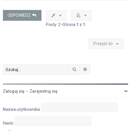
ó
r
ę
ODPOWIEDZ
Posty: 2 •Strona
1
z
1
Przejdź do
Szukaj
Wyszukiwanie zaawan
Zaloguj się
•
Zarejestruj się
Nazwa użytkownika:
Hasło: