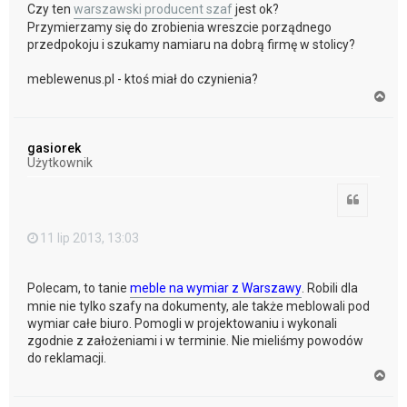
Czy ten
warszawski producent szaf
jest ok?
Przymierzamy się do zrobienia wreszcie porządnego
przedpokoju i szukamy namiaru na dobrą firmę w stolicy?
meblewenus.pl - ktoś miał do czynienia?
N
a
g
ó
gasiorek
r
Użytkownik
ę
Cytuj
11 lip 2013, 13:03
Polecam, to tanie
meble na wymiar z Warszawy
. Robili dla
mnie nie tylko szafy na dokumenty, ale także meblowali pod
wymiar całe biuro. Pomogli w projektowaniu i wykonali
zgodnie z założeniami i w terminie. Nie mieliśmy powodów
do reklamacji.
N
a
g