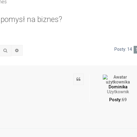
nes
 pomysł na biznes?
Posty: 14
Szukaj
Wyszukiwanie zaawansowane
Cytuj
Dominika
Użytkownik
Posty:
69