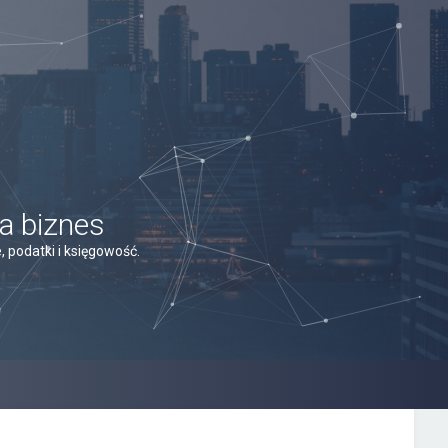
a biznes
 podatki i księgowość.