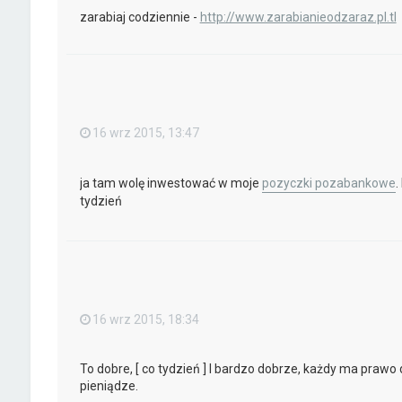
zarabiaj codziennie -
http://www.zarabianieodzaraz.pl.tl
16 wrz 2015, 13:47
ja tam wolę inwestować w moje
pozyczki pozabankowe
.
tydzień
16 wrz 2015, 18:34
To dobre, [ co tydzień ] I bardzo dobrze, każdy ma prawo 
pieniądze.