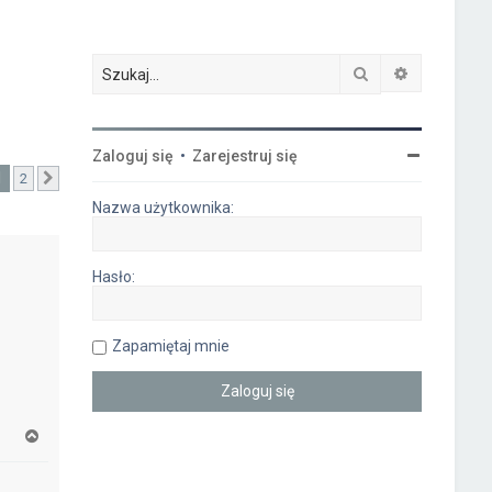
Szukaj
Wyszukiwa
Zaloguj się
•
Zarejestruj się
1
2
Następna
Nazwa użytkownika:
Hasło:
Zapamiętaj mnie
N
a
g
ó