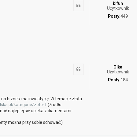
bifun
Cytuj
Użytkownik
Posty:
449
Olka
Cytuj
Użytkownik
Posty:
184
a biznes i na inwestycję. W temacie złota
ska.pl/kategorie/zoto-1
(źródło
ć najlepiej się ucieka z diamentami -
enty można przy sobie schować;)