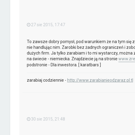
27 sie 2015, 17:47
To zawsze dobry pomysł, pod warunkiem że na tym się zn
nie handlując nim. Zarobki bez żadnych ograniczeń i zobo
dużych firm. Ja tylko zarabiam i to mi wystarczy, można 
na świecie - niemiecka. Znajdziecie ją na stronie
www.zre
podstronie - Dla inwestora. [ karatbars ]
zarabiaj codziennie -
http://www.zarabianieodzaraz.pl.tl
30 sie 2015, 21:48