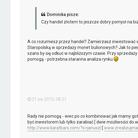
Dominika pisze:
Czy handel złotem to jeszcze dobry pomysł na bi
A co rozumiesz przez handel? Zamierzasz inwestować w z
Staropolską w sprzedaży monet bulionowych? Jak to pierw
szans by się odkuć w najbliższym czasie. Przy sprzedaży 
pomogą - potrzebna staranna analiza rynku
31 sie 2015, 08:21
Rady nie pomogą - wiec po co kombinować jak mamy goto
być inwestorem lub tylko zarabiać [ dwie możliwości do w
http://www.karatbars.com/?s=januszl
[
www.zrealizujm