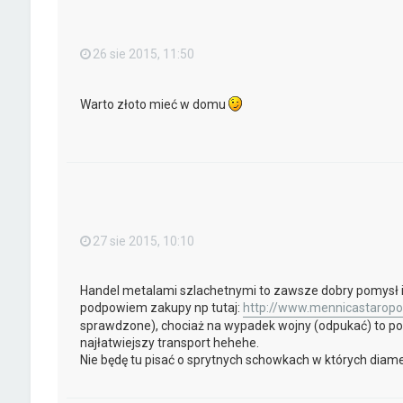
26 sie 2015, 11:50
Warto złoto mieć w domu
27 sie 2015, 10:10
Handel metalami szlachetnymi to zawsze dobry pomysł i n
podpowiem zakupy np tutaj:
http://www.mennicastaropol
sprawdzone), chociaż na wypadek wojny (odpukać) to pono
najłatwiejszy transport hehehe.
Nie będę tu pisać o sprytnych schowkach w których diam