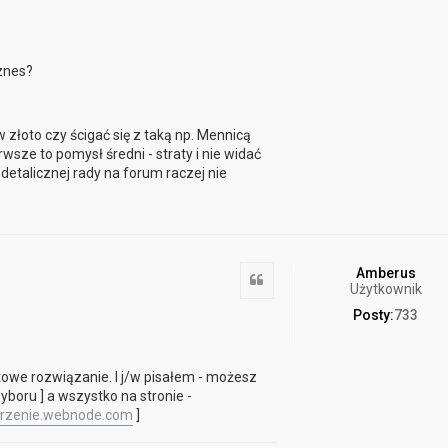
znes?
łoto czy ścigać się z taką np. Mennicą
sze to pomysł średni - straty i nie widać
detalicznej rady na forum raczej nie
Amberus
Cytuj
Użytkownik
Posty:
733
we rozwiązanie. I j/w pisałem - możesz
yboru ] a wszystko na stronie -
arzenie.webnode.com
]