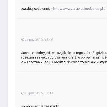
zarabiaj codziennie -
http://www.zarabianieodzaraz.pl.tl
09 paź 2015, 21:48
Jasne, że dobry jeśli wiesz jak się do tego zabrać i gdzie 
rozeznanie rynku i porównanie ofert. W porównaniu mo
a w rozeznaniu to już bardziej doświadczenie. Ale wszys
13 paź 2015, 09:39
spróbować nie zaszkodzi