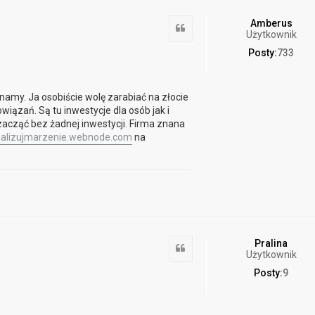
Amberus
Cytuj
Użytkownik
Posty:
733
amy. Ja osobiście wolę zarabiać na złocie
wiązań. Są tu inwestycje dla osób jak i
zacząć bez żadnej inwestycji. Firma znana
alizujmarzenie.webnode.com
na
Pralina
Cytuj
Użytkownik
Posty:
9