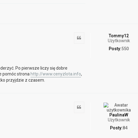
Tommy12
Cytuj
Użytkownik
Posty:
550
uderzyć. Po pierwsze liczy się dobre
że pomóc strona
http://www.cenyzlota.info
,
tko przyjdzie z czasem.
Cytuj
PaulinaW
Użytkownik
Posty:
84