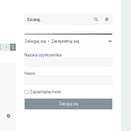
Szukaj
Wyszukiwa
Zaloguj się
•
Zarejestruj się
2
1
Poprzednia
Nazwa użytkownika:
Hasło:
Zapamiętaj mnie
N
a
g
ó