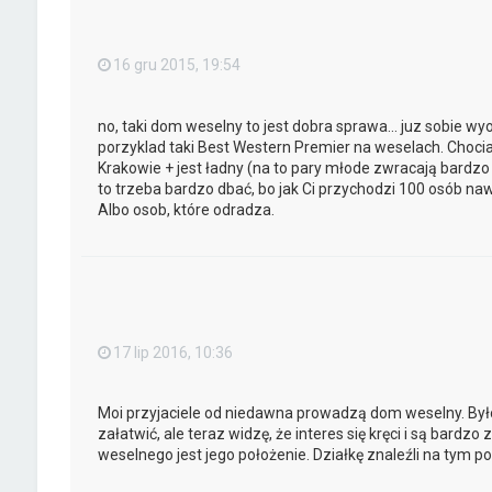
16 gru 2015, 19:54
no, taki dom weselny to jest dobra sprawa... juz sobie 
porzyklad taki Best Western Premier na weselach. Chociaz 
Krakowie + jest ładny (na to pary młode zwracają bardzo
to trzeba bardzo dbać, bo jak Ci przychodzi 100 osób naw
Albo osob, które odradza.
17 lip 2016, 10:36
Moi przyjaciele od niedawna prowadzą dom weselny. Był
załatwić, ale teraz widzę, że interes się kręci i są ba
weselnego jest jego położenie. Działkę znaleźli na tym p