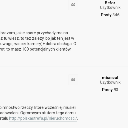
Befor
Cytuj
Użytkownik
Posty:
346
wyobrazam, jakie spore przychody ma na
tu wiesz, to tez zalezy, bo jak ten jest w
 uwage, wiecei, kamery)+ dobra obsługa. O
et, to masz 100 potencjalnych klientów.
mbaczal
Cytuj
Użytkownik
Posty:
93
o mnóstwo rzeczy, które wcześniej musieli
rdzo zadowoleni. Ogromnym atutem tego domu
ortalu
http://polskastrefa.pl/nieruchomosci/
.