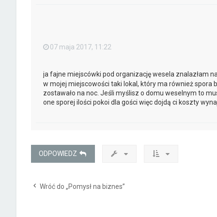
07 maja 2017, 11:22
ja fajne miejscówki pod organizację wesela znalazłam n
w mojej miejscowości taki lokal, który ma również spora
zostawało na noc. Jeśli myślisz o domu weselnym to mu
one sporej ilości pokoi dla gości więc dojdą ci koszty wyn
ODPOWIEDZ
Wróć do „Pomysł na biznes”