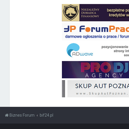
Biznes Forum
bif24.pl