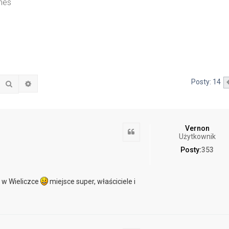
nes
Posty: 14
Szukaj
Wyszukiwanie zaawansowane
Vernon
Cytuj
Użytkownik
Posty:
353
l w Wieliczce
miejsce super, właściciele i