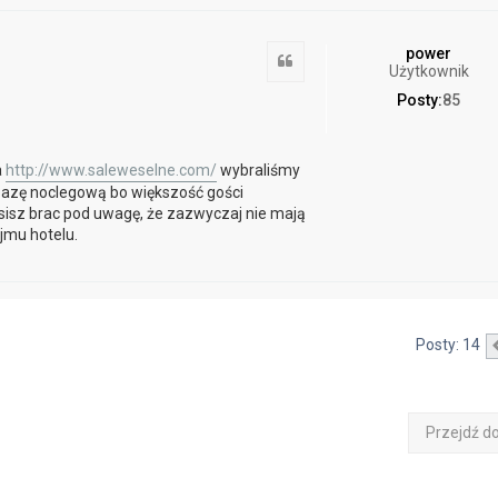
power
Cytuj
Użytkownik
Posty:
85
a
http://www.saleweselne.com/
wybraliśmy
 bazę noclegową bo większość gości
sisz brac pod uwagę, że zazwyczaj nie mają
ajmu hotelu.
Posty: 14
Przejdź d