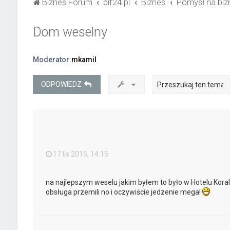
Biznes Forum
bif24.pl
Biznes
Pomysł na biz
Dom weselny
Moderator:
mkamil
ODPOWIEDZ
17 lis 2015, 14:15
na najlepszym weselu jakim byłem to było w Hotelu Kora
obsługa przemili no i oczywiście jedzenie mega!