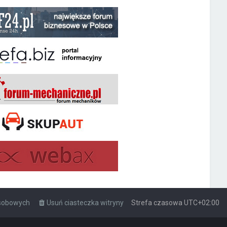
osobowych
Usuń ciasteczka witryny
Strefa czasowa
UTC+02:00