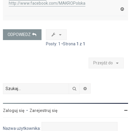
http://www.facebook.com/MAKROPolska
N
a
g
ó
r
ę
ODPOWIEDZ
Posty: 1 •Strona
1
z
1
Przejdź do
Szukaj
Wyszukiwanie zaawan
Zaloguj się
•
Zarejestruj się
Nazwa użytkownika: