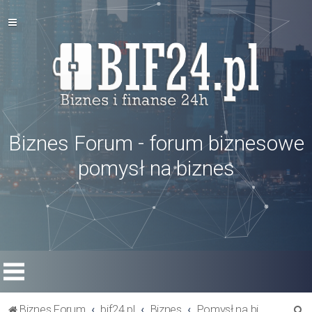
Biznes Forum - forum biznesowe
pomysł na biznes
S
Biznes Forum
bif24.pl
Biznes
Pomysł na biznes