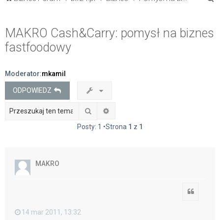
z
u
MAKRO Cash&Carry: pomysł na biznes
k
fastfoodowy
a
j
Moderator:
mkamil
ODPOWIEDZ
Szukaj
Wyszukiwanie zaawansowane
Posty: 1 •Strona
1
z
1
MAKRO
Cytuj
14 mar 2011, 13:32