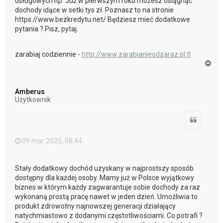
usługowych itp. Już w pierwszym roku możesz osiągnąć
dochody idące w setki tys zł. Poznasz to na stronie
https://www.bezkredytu.net/ Będziesz mieć dodatkowe
pytania ? Pisz, pytaj.
zarabiaj codziennie -
http://www.zarabianieodzaraz.pl.tl
N
a
g
ó
Amberus
r
Użytkownik
ę
Cytuj
09 mar 2025, 08:44
Stały dodatkowy dochód uzyskany w najprostszy sposób
dostępny dla każdej osoby. Mamy już w Polsce wyjątkowy
biznes w którym każdy zagwarantuje sobie dochody za raz
wykonaną prostą pracę nawet w jeden dzień. Umożliwia to
produkt zdrowotny najnowszej generacji działający
natychmiastowo z dodanymi częstotliwościami. Co potrafi ?