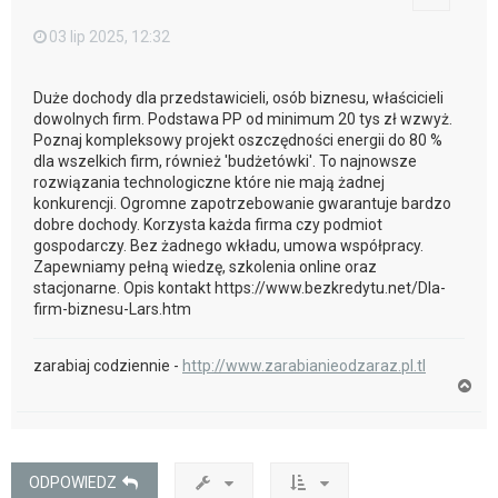
03 lip 2025, 12:32
Duże dochody dla przedstawicieli, osób biznesu, właścicieli
dowolnych firm. Podstawa PP od minimum 20 tys zł wzwyż.
Poznaj kompleksowy projekt oszczędności energii do 80 %
dla wszelkich firm, również 'budżetówki'. To najnowsze
rozwiązania technologiczne które nie mają żadnej
konkurencji. Ogromne zapotrzebowanie gwarantuje bardzo
dobre dochody. Korzysta każda firma czy podmiot
gospodarczy. Bez żadnego wkładu, umowa współpracy.
Zapewniamy pełną wiedzę, szkolenia online oraz
stacjonarne. Opis kontakt https://www.bezkredytu.net/Dla-
firm-biznesu-Lars.htm
zarabiaj codziennie -
http://www.zarabianieodzaraz.pl.tl
N
a
g
ó
r
ę
ODPOWIEDZ