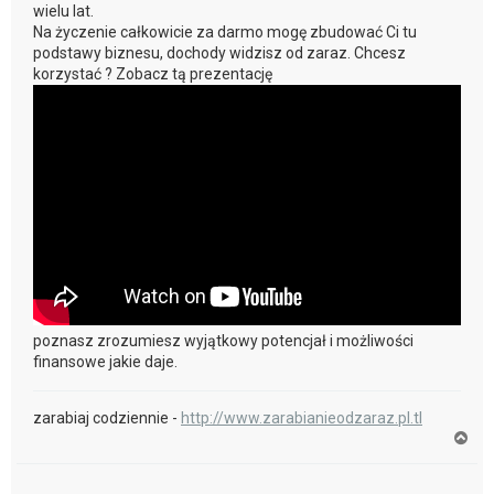
wielu lat.
Na życzenie całkowicie za darmo mogę zbudować Ci tu
podstawy biznesu, dochody widzisz od zaraz. Chcesz
korzystać ? Zobacz tą prezentację
poznasz zrozumiesz wyjątkowy potencjał i możliwości
finansowe jakie daje.
zarabiaj codziennie -
http://www.zarabianieodzaraz.pl.tl
N
a
g
ó