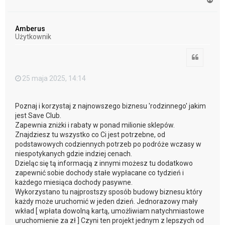
a
g
ó
Amberus
r
Użytkownik
ę
Cytuj
25 maja 2025, 14:14
Poznaj i korzystaj z najnowszego biznesu 'rodzinnego' jakim
jest Save Club.
Zapewnia zniżki i rabaty w ponad milionie sklepów.
Znajdziesz tu wszystko co Ci jest potrzebne, od
podstawowych codziennych potrzeb po podróże wczasy w
niespotykanych gdzie indziej cenach.
Dzieląc się tą informacją z innymi możesz tu dodatkowo
zapewnić sobie dochody stałe wypłacane co tydzień i
każdego miesiąca dochody pasywne.
Wykorzystano tu najprostszy sposób budowy biznesu który
każdy może uruchomić w jeden dzień. Jednorazowy mały
wkład [ wpłata dowolną kartą, umożliwiam natychmiastowe
uruchomienie za zł ] Czyni ten projekt jednym z lepszych od