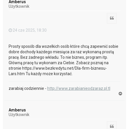
Amberus
r
Użytkownik
ę
Cytuj
24 cze 2025, 18:30
Prosty sposób dla wszelkich osób które chcą zapewnić sobie
dobre dochody każdego miesiąca za raz wykonaną prostą
pracę. Bez żadnego wkładu. To nie biznes, program itp.
Główną pracę tu wykonam za Ciebie. Zobacz poznaj na
stronie https://www.bezkredytu.net/Dla-firm-biznesu-
Lars.htm Tu każdy może korzystać.
zarabiaj codziennie -
http://www.zarabianieodzaraz.pl.tl
N
a
g
ó
Amberus
r
Użytkownik
ę
Cytuj