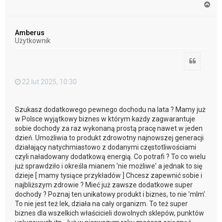
N
a
g
ó
Amberus
r
Użytkownik
ę
Cytuj
22 lut 2025, 10:30
Szukasz dodatkowego pewnego dochodu na lata ? Mamy już
w Polsce wyjątkowy biznes w którym każdy zagwarantuje
sobie dochody za raz wykonaną prostą pracę nawet w jeden
dzień. Umożliwia to produkt zdrowotny najnowszej generacji
działający natychmiastowo z dodanymi częstotliwościami
czyli naładowany dodatkową energią. Co potrafi ? To co wielu
już sprawdziło i określa mianem 'nie możliwe' a jednak to się
dzieje [ mamy tysiące przykładów ] Chcesz zapewnić sobie i
najbliższym zdrowie ? Mieć już zawsze dodatkowe super
dochody ? Poznaj ten unikatowy produkt i biznes, to nie 'mlm'.
To nie jest też lek, działa na cały organizm. To też super
biznes dla wszelkich właścicieli dowolnych sklepów, punktów