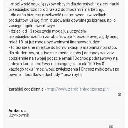
- możliwość nauki języków obcych dla dorosłych i dzieci, nauki
przedsiębiorczości od razu z dochodami i marketingu
- dla osób biznesu możliwość reklamowania wszelkich
produktów, usług, firm, budowania dowolnego biznesu itp. o
zasięgu ogólnoświatowym
- dzieci od 13 roku życia mogą już uczyć się
przedsiębiorczości i zarabiać swoje 'kieszonkowe, a gdy będą
mieć 18 lat już mogą być wolnymi finansowo ludźmi
- to też idealne miejsce do komunikacji i zarabiania non stop,
dla studentów, praktycznie każdej osoby [ dochody widzisz
codziennie na swojej poczcie email ] Dochód podstawowy na
jednym koncie możliwy do osiągnięcia to ok. 100 tys $
każdego roku [ możliwość zwiększenia ] Chcesz mieć zawsze
pewne i dodatkowe dochody ? pisz i pytaj
zarabiaj codziennie -
http://www.zarabianieodzaraz.pl.tl
N
a
g
ó
Amberus
r
Użytkownik
ę
Cytuj