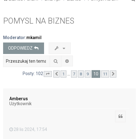
z
u
POMYSL NA BIZNES
k
a
Moderator:
mkamil
j
ODPOWIEDZ
Szukaj
Wyszukiwanie zaawansowane
Posty: 102
10
…
1
7
8
9
11
Strona
Poprzednia
10
z
11
Następna
Amberus
Użytkownik
Cytuj
28 lis 2024, 17:54