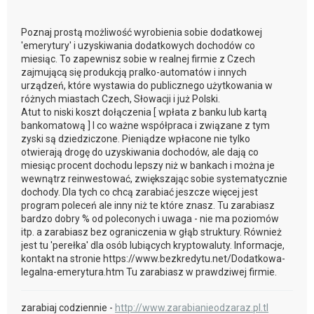
Poznaj prostą możliwość wyrobienia sobie dodatkowej
'emerytury' i uzyskiwania dodatkowych dochodów co
miesiąc. To zapewnisz sobie w realnej firmie z Czech
zajmującą się produkcją pralko-automatów i innych
urządzeń, które wystawia do publicznego użytkowania w
różnych miastach Czech, Słowacji i już Polski.
Atut to niski koszt dołączenia [ wpłata z banku lub kartą
bankomatową ] I co ważne współpraca i związane z tym
zyski są dziedziczone. Pieniądze wpłacone nie tylko
otwierają drogę do uzyskiwania dochodów, ale dają co
miesiąc procent dochodu lepszy niż w bankach i można je
wewnątrz reinwestować, zwiększając sobie systematycznie
dochody. Dla tych co chcą zarabiać jeszcze więcej jest
program poleceń ale inny niż te które znasz. Tu zarabiasz
bardzo dobry % od poleconych i uwaga - nie ma poziomów
itp. a zarabiasz bez ograniczenia w głąb struktury. Również
jest tu 'perełka' dla osób lubiących kryptowaluty. Informacje,
kontakt na stronie https://www.bezkredytu.net/Dodatkowa-
legalna-emerytura.htm Tu zarabiasz w prawdziwej firmie.
zarabiaj codziennie -
http://www.zarabianieodzaraz.pl.tl