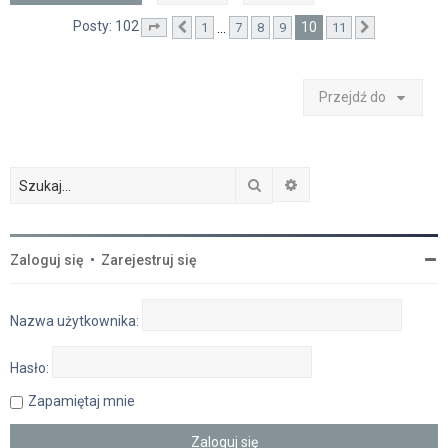
Posty: 102
10
…
1
7
8
9
11
Strona
Poprzednia
10
z
11
Następna
Przejdź do
Szukaj
Wyszukiwanie zaawan
Zaloguj się
•
Zarejestruj się
Nazwa użytkownika:
Hasło:
Zapamiętaj mnie