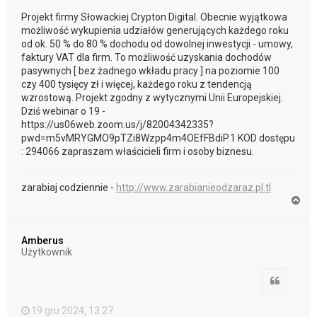
Projekt firmy Słowackiej Crypton Digital. Obecnie wyjątkowa
możliwość wykupienia udziałów generujących każdego roku
od ok. 50 % do 80 % dochodu od dowolnej inwestycji - umowy,
faktury VAT dla firm. To możliwość uzyskania dochodów
pasywnych [ bez żadnego wkładu pracy ] na poziomie 100
czy 400 tysięcy zł i więcej, każdego roku z tendencją
wzrostową. Projekt zgodny z wytycznymi Unii Europejskiej.
Dziś webinar o 19 -
https://us06web.zoom.us/j/82004342335?
pwd=m5vMRYGMO9pTZi8Wzpp4m4OEfFBdiP.1 KOD dostępu
: 294066 zapraszam właścicieli firm i osoby biznesu.
zarabiaj codziennie -
http://www.zarabianieodzaraz.pl.tl
N
a
g
ó
Amberus
r
Użytkownik
ę
Cytuj
19 gru 2024, 13:27