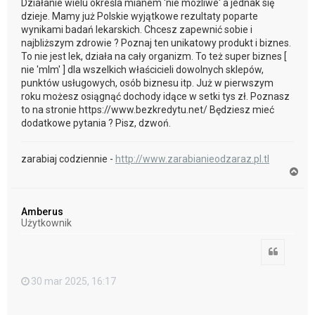
Działanie wielu określa mianem 'nie możliwe' a jednak się
dzieje. Mamy już Polskie wyjątkowe rezultaty poparte
wynikami badań lekarskich. Chcesz zapewnić sobie i
najbliższym zdrowie ? Poznaj ten unikatowy produkt i biznes.
To nie jest lek, działa na cały organizm. To też super biznes [
nie 'mlm' ] dla wszelkich właścicieli dowolnych sklepów,
punktów usługowych, osób biznesu itp. Już w pierwszym
roku możesz osiągnąć dochody idące w setki tys zł. Poznasz
to na stronie https://www.bezkredytu.net/ Będziesz mieć
dodatkowe pytania ? Pisz, dzwoń.
zarabiaj codziennie -
http://www.zarabianieodzaraz.pl.tl
N
a
g
ó
Amberus
r
Użytkownik
ę
Cytuj
30 mar 2025, 16:17