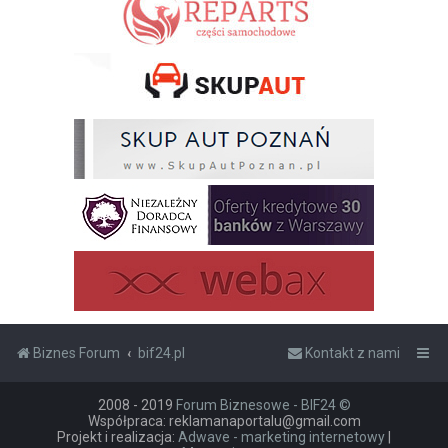
Biznes Forum
bif24.pl
Kontakt z nami
2008 - 2019
Forum Biznesowe - BIF24 ©
Współpraca: reklamanaportalu@gmail.com
Projekt i realizacja:
Adwave - marketing internetowy
|