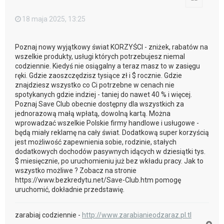
18 maja 2025, 13:25
Poznaj nowy wyjątkowy świat KORZYŚCI - zniżek, rabatów na
wszelkie produkty, usługi których potrzebujesz niemal
codziennie. Kiedyś nie osiągalny a teraz masz to w zasięgu
ręki. Gdzie zaoszczędzisz tysiące zł i $ rocznie. Gdzie
znajdziesz wszystko co Ci potrzebne w cenach nie
spotykanych gdzie indziej - taniej do nawet 40 % i więcej.
Poznaj Save Club obecnie dostępny dla wszystkich za
jednorazową małą wpłatą, dowolną kartą. Można
wprowadzać wszelkie Polskie firmy handlowe i usługowe -
będą miały reklamę na cały świat. Dodatkową super korzyścią
jest możliwość zapewnienia sobie, rodzinie, stałych
dodatkowych dochodów pasywnych idących w dziesiątki tys.
$ miesięcznie, po uruchomieniu już bez wkładu pracy. Jak to
wszystko możliwe ? Zobacz na stronie
https://www.bezkredytu.net/Save-Club.htm pomogę
uruchomić, dokładnie przedstawię.
zarabiaj codziennie -
http://www.zarabianieodzaraz.pl.tl
N