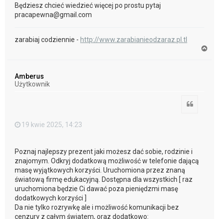
Będziesz chcieć wiedzieć więcej po prostu pytaj
pracapewna@gmail.com
zarabiaj codziennie -
http://www.zarabianieodzaraz.pl.tl
N
a
g
ó
Amberus
r
Użytkownik
ę
Cytuj
19 kwie 2025, 14:23
Poznaj najlepszy prezent jaki możesz dać sobie, rodzinie i
znajomym. Odkryj dodatkową możliwość w telefonie dającą
masę wyjątkowych korzyści. Uruchomiona przez znaną
światową firmę edukacyjną. Dostępna dla wszystkich [ raz
uruchomiona będzie Ci dawać poza pieniędzmi masę
dodatkowych korzyści ]
Da nie tylko rozrywkę ale i możliwość komunikacji bez
cenzury z całym światem, oraz dodatkowo: