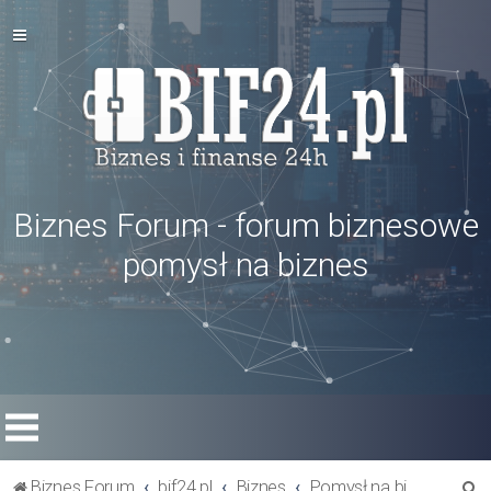
Biznes Forum - forum biznesowe
pomysł na biznes
S
Biznes Forum
bif24.pl
Biznes
Pomysł na biznes