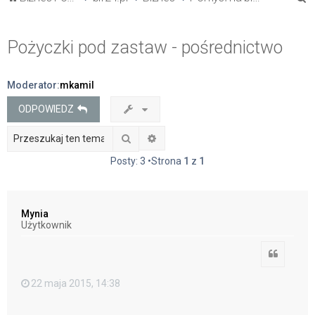
z
u
Pożyczki pod zastaw - pośrednictwo
k
a
Moderator:
mkamil
j
ODPOWIEDZ
Szukaj
Wyszukiwanie zaawansowane
Posty: 3 •Strona
1
z
1
Mynia
Użytkownik
Cytuj
22 maja 2015, 14:38