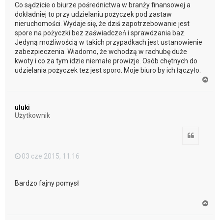
Co sądzicie o biurze pośrednictwa w branży finansowej a
dokładniej to przy udzielaniu pożyczek pod zastaw
nieruchomości. Wydaje się, że dziś zapotrzebowanie jest
spore na pożyczki bez zaświadczeń i sprawdzania baz.
Jedyną możliwością w takich przypadkach jest ustanowienie
zabezpieczenia. Wiadomo, że wchodzą w rachubę duże
kwoty i co za tym idzie niemałe prowizje. Osób chętnych do
udzielania pożyczek też jest sporo. Moje biuro by ich łączyło.
N
a
g
ó
uluki
r
Użytkownik
ę
Cytuj
03 cze 2015, 11:16
Bardzo fajny pomysł
N
a
g