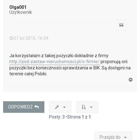
ó
Olga001
r
Użytkownik
ę
Cytuj
01 lut 2016, 16:04
Ja korzystałam z takiej pożyczki dokładnie z firmy
http://pod-zastaw-nieruchomosci.pl/o-firmie/
proponują oni
pożyczki bez konieczności sprawdzania w BIK. Są dostępni na
terenie całej Polski.
N
a
g
ó
r
ę
ODPOWIEDZ
Posty: 3 •Strona
1
z
1
Przejdź do