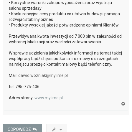
• Korzystne warunki zakupu wyposażenia oraz wystroju
salonu sprzedaży
• Konkurencyjne ceny produktu co ułatwia budowę i pomaga
rozwijać stabilny biznes
• Produkty wysokiej jakości potwierdzone opiniami Klientów
Przewidywana kwota inwestycji od 7 000 pln w zależności od
wybranej lokalizacji oraz wartości zatowarowania.
W sprawie udzielenia jakichkolwiek informacji na temat takiej
współpracy bądź chęci spotkania i rozmowy o szczegółach
na miejscu proszę o kontakt mailowy bądź telefoniczny.
Mail:
dawid.wozniak@mylime.pl
tel: 795-775-406
Adres strony:
www.mylime.pl
N
a
g
ó
r
ę
ODPOWIEDZ