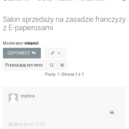
z
u
Salon sprzedaży na zasadzie franczyzy
k
z E-papierosami
a
j
Moderator:
mkamil
ODPOWIEDZ
Szukaj
Wyszukiwanie zaawansowane
Posty: 1 •Strona
1
z
1
mylime
Cytuj
28 lut 2014, 11:22