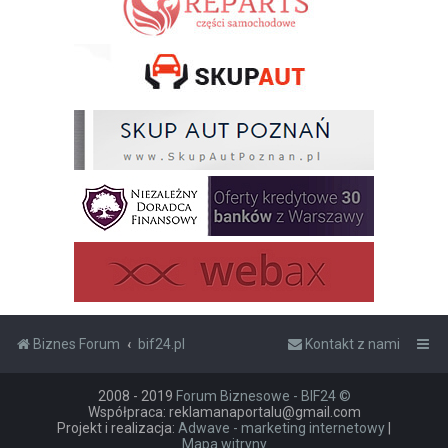
Biznes Forum
bif24.pl
Kontakt z nami
2008 - 2019
Forum Biznesowe - BIF24 ©
Współpraca: reklamanaportalu@gmail.com
Projekt i realizacja:
Adwave - marketing internetowy
|
Mapa witryny