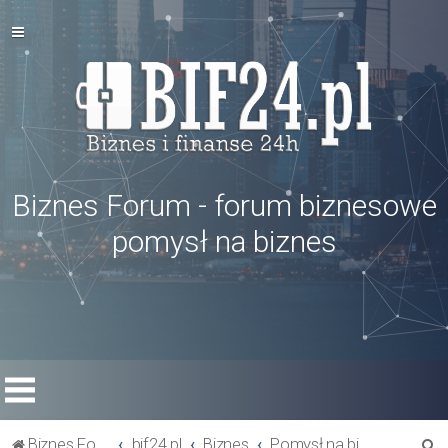
Biznes Forum - forum biznesowe
pomysł na biznes
S
Biznes Forum
bif24.pl
Biznes
Pomysł na biznes