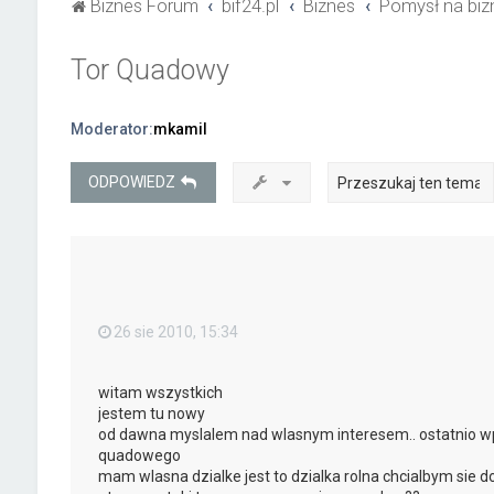
Biznes Forum
bif24.pl
Biznes
Pomysł na biz
Tor Quadowy
Moderator:
mkamil
ODPOWIEDZ
26 sie 2010, 15:34
witam wszystkich
jestem tu nowy
od dawna myslalem nad wlasnym interesem.. ostatnio w
quadowego
mam wlasna dzialke jest to dzialka rolna chcialbym sie 