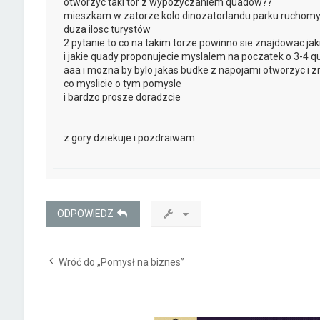
otworzyc taki tor z wypozyczaniem quadow??
mieszkam w zatorze kolo dinozatorlandu parku ruchomyc
duza ilosc turystów
2 pytanie to co na takim torze powinno sie znajdowac ja
i jakie quady proponujecie myslalem na poczatek o 3-4 
aaa i mozna by bylo jakas budke z napojami otworzyc i zro
co myslicie o tym pomysle
i bardzo prosze doradzcie
z gory dziekuje i pozdraiwam
ODPOWIEDZ
Wróć do „Pomysł na biznes”