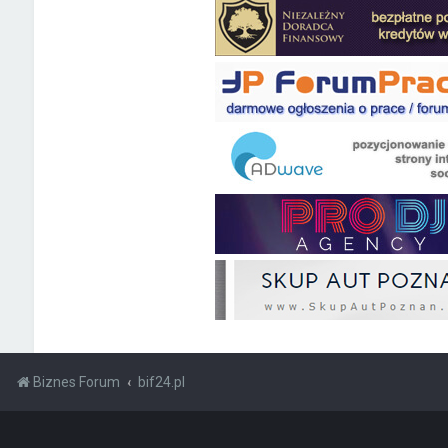
Biznes Forum
bif24.pl