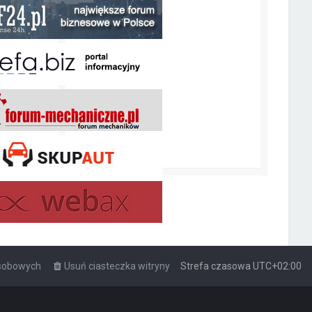
osobowych
Usuń ciasteczka witryny
Strefa czasowa
UTC+02:00