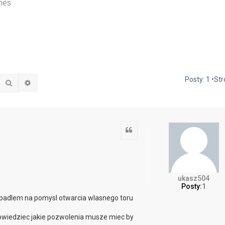
nes
Posty: 1 •St
Szukaj
Wyszukiwanie zaawansowane
Cytuj
ukasz504
Posty:
1
padlem na pomysl otwarcia wlasnego toru
dowiedziec jakie pozwolenia musze miec by