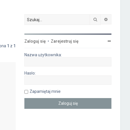
Szukaj
Wyszukiwa
Zaloguj się
•
Zarejestruj się
rona
1
z
1
Nazwa użytkownika:
Hasło:
Zapamiętaj mnie