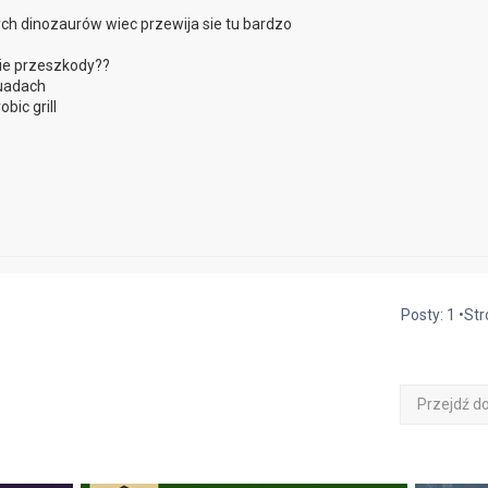
h dinozaurów wiec przewija sie tu bardzo
kie przeszkody??
quadach
bic grill
Posty: 1 •St
Przejdź d