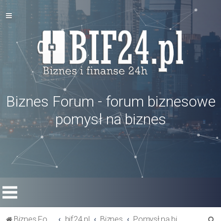
Biznes Forum - forum biznesowe
pomysł na biznes
S
Biznes Forum
bif24.pl
Biznes
Pomysł na biznes