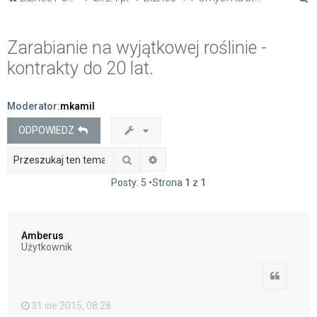
z
u
Zarabianie na wyjątkowej roślinie -
k
kontrakty do 20 lat.
a
j
Moderator:
mkamil
ODPOWIEDZ
Szukaj
Wyszukiwanie zaawansowane
Posty: 5 •Strona
1
z
1
Amberus
Użytkownik
Cytuj
31 sie 2015, 08:28