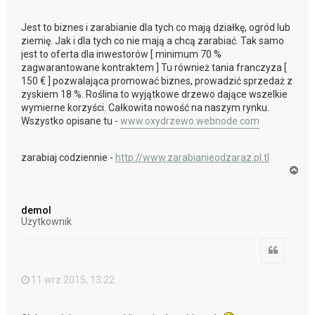
Jest to biznes i zarabianie dla tych co mają działkę, ogród lub
ziemię. Jak i dla tych co nie mają a chcą zarabiać. Tak samo
jest to oferta dla inwestorów [ minimum 70 %
zagwarantowane kontraktem ] Tu również tania franczyza [
150 € ] pozwalająca promować biznes, prowadzić sprzedaż z
zyskiem 18 %. Roślina to wyjątkowe drzewo dające wszelkie
wymierne korzyści. Całkowita nowość na naszym rynku.
Wszystko opisane tu -
www.oxydrzewo.webnode.com
zarabiaj codziennie -
http://www.zarabianieodzaraz.pl.tl
N
a
g
ó
demol
r
Użytkownik
ę
Cytuj
11 wrz 2015, 13:22