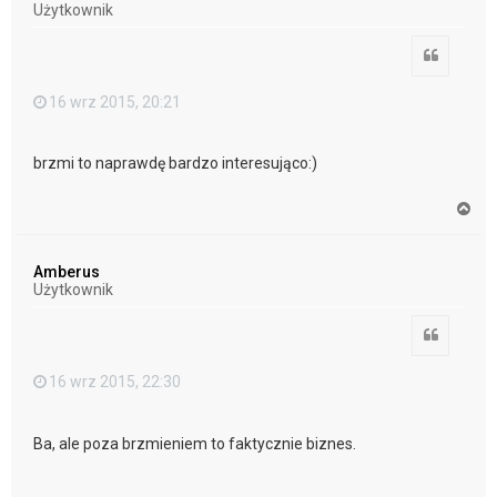
Użytkownik
ę
Cytuj
16 wrz 2015, 20:21
brzmi to naprawdę bardzo interesująco:)
N
a
g
ó
Amberus
r
Użytkownik
ę
Cytuj
16 wrz 2015, 22:30
Ba, ale poza brzmieniem to faktycznie biznes.