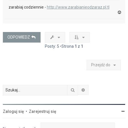
zarabiaj codziennie -
http://www.zarabianieodzaraz.pl.tl
N
a
g
ó
r
ę
ODPOWIEDZ
Posty: 5 •Strona
1
z
1
Przejdź do
Szukaj
Wyszukiwanie zaawan
Zaloguj się
•
Zarejestruj się