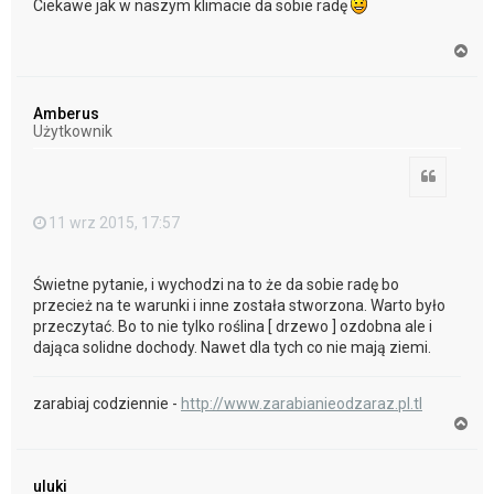
Ciekawe jak w naszym klimacie da sobie radę
N
a
g
ó
Amberus
r
Użytkownik
ę
Cytuj
11 wrz 2015, 17:57
Świetne pytanie, i wychodzi na to że da sobie radę bo
przecież na te warunki i inne została stworzona. Warto było
przeczytać. Bo to nie tylko roślina [ drzewo ] ozdobna ale i
dająca solidne dochody. Nawet dla tych co nie mają ziemi.
zarabiaj codziennie -
http://www.zarabianieodzaraz.pl.tl
N
a
g
ó
uluki
r