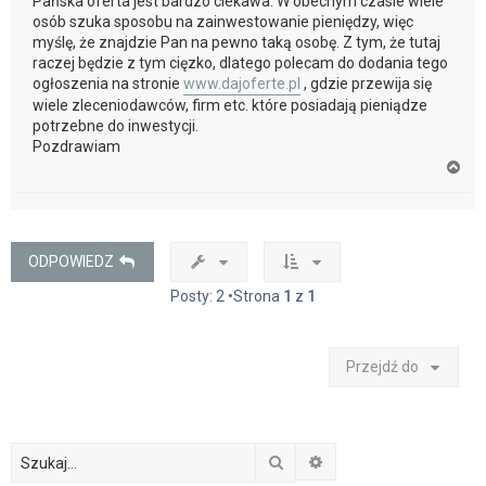
Pańska oferta jest bardzo ciekawa. W obecnym czasie wiele
osób szuka sposobu na zainwestowanie pieniędzy, więc
myślę, że znajdzie Pan na pewno taką osobę. Z tym, że tutaj
raczej będzie z tym cięzko, dlatego polecam do dodania tego
ogłoszenia na stronie
www.dajoferte.pl
, gdzie przewija się
wiele zleceniodawców, firm etc. które posiadają pieniądze
potrzebne do inwestycji.
Pozdrawiam
N
a
g
ó
r
ę
ODPOWIEDZ
Posty: 2 •Strona
1
z
1
Przejdź do
Szukaj
Wyszukiwanie zaawan