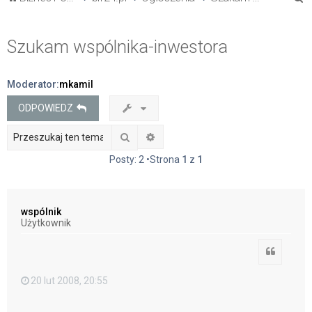
z
u
Szukam wspólnika-inwestora
k
a
Moderator:
mkamil
j
ODPOWIEDZ
Szukaj
Wyszukiwanie zaawansowane
Posty: 2 •Strona
1
z
1
wspólnik
Użytkownik
Cytuj
20 lut 2008, 20:55