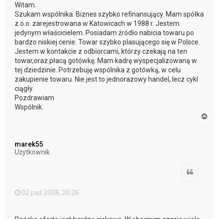
Witam.
Szukam wspólnika. Biznes szybko refinansujący. Mam spółka
z o.o. zarejestrowana w Katowicach w 1988 r. Jestem
jedynym właścicielem. Posiadam źródło nabicia towaru po
bardzo niskiej cenie. Towar szybko plasującego się w Polsce.
Jestem w kontakcie z odbiorcami, którzy czekają na ten
towar,oraz płacą gotówkę. Mam kadrę wyspecjalizowaną w
tej dziedzinie. Potrzebuję wspólnika z gotówką, w celu
zakupienie towaru. Nie jest to jednorazowy handel, lecz cykl
ciągły.
Pozdrawiam
Wspólnik.
N
a
g
ó
marek55
r
Użytkownik
ę
Cytuj
02 paź 2008, 20:26