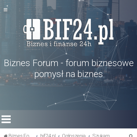
Biznes Forum - forum biznesowe
pomysł na biznes
S
Biznes Forum
bif24.pl
Ogłoszenia
Szukam wspólnika / inwestora