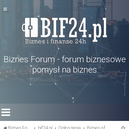
Biznes Forum - forum biznesowe
pomysł na biznes
S
Biznes Forum
bif24.pl
Ogłoszenia
Biznes oferty - szukam rynku zbytu