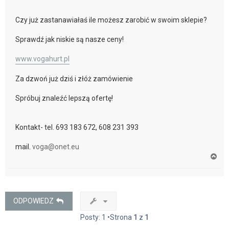
Czy już zastanawiałaś ile możesz zarobić w swoim sklepie?
Sprawdź jak niskie są nasze ceny!
www.vogahurt.pl
Za dzwoń już dziś i złóż zamówienie
Spróbuj znaleźć lepszą ofertę!
Kontakt- tel. 693 183 672, 608 231 393
mail.
voga@onet.eu
N
a
g
ó
r
ę
ODPOWIEDZ
Posty: 1 •Strona
1
z
1