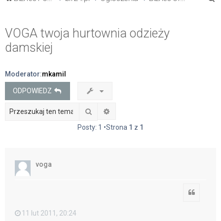
z
u
VOGA twoja hurtownia odzieży
k
damskiej
a
j
Moderator:
mkamil
ODPOWIEDZ
Szukaj
Wyszukiwanie zaawansowane
Posty: 1 •Strona
1
z
1
voga
Cytuj
11 lut 2011, 20:24