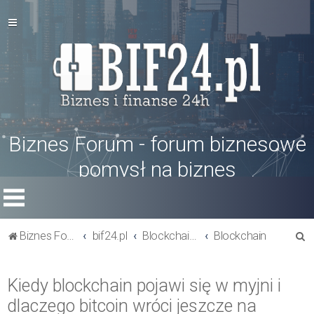
Biznes Forum - forum biznesowe
pomysł na biznes
S
Biznes Forum
bif24.pl
Blockchain i kryptowaluty
Blockchain
z
u
Kiedy blockchain pojawi się w myjni i
k
dlaczego bitcoin wróci jeszcze na
a