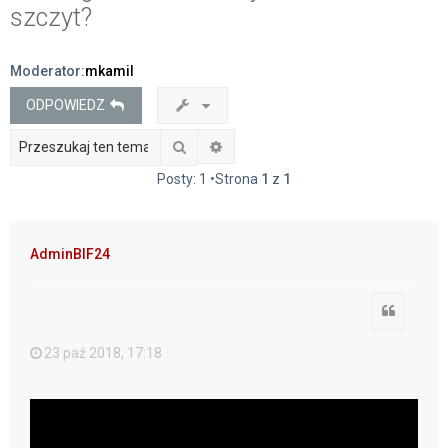
szczyt?
j
Moderator:
mkamil
ODPOWIEDZ
Szukaj
Wyszukiwanie zaawansowane
Posty: 1 •Strona
1
z
1
AdminBIF24
Cytuj
23 paź 2018, 17:18