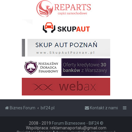
Biznes Forum
bif24.pl
Kontakt z nami
2008 - 2019
Forum Biznesowe - BIF24 ©
Współpraca: reklamanaportalu@gmail.com