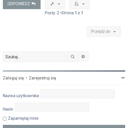
ę
ODPOWIEDZ
Posty: 2 •Strona
1
z
1
Przejdź do
Szukaj
Wyszukiwanie zaawan
Zaloguj się
•
Zarejestruj się
Nazwa użytkownika:
Hasło:
Zapamiętaj mnie