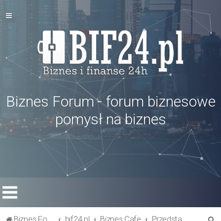
Biznes Forum - forum biznesowe
pomysł na biznes
S
Biznes Forum
bif24.pl
Biznes Cafe
Przedstaw się