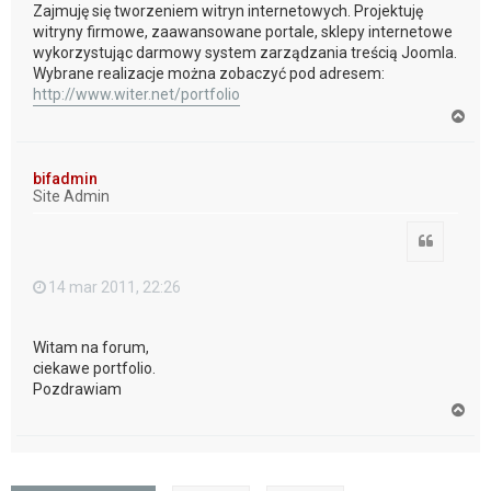
Zajmuję się tworzeniem witryn internetowych. Projektuję
witryny firmowe, zaawansowane portale, sklepy internetowe
wykorzystując darmowy system zarządzania treścią Joomla.
Wybrane realizacje można zobaczyć pod adresem:
http://www.witer.net/portfolio
N
a
g
ó
bifadmin
r
Site Admin
ę
Cytuj
14 mar 2011, 22:26
Witam na forum,
ciekawe portfolio.
Pozdrawiam
N
a
g
ó
r