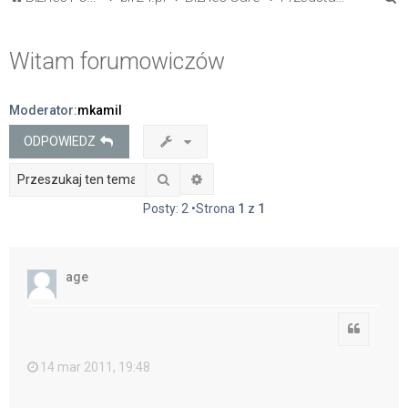
z
u
Witam forumowiczów
k
a
Moderator:
mkamil
j
ODPOWIEDZ
Szukaj
Wyszukiwanie zaawansowane
Posty: 2 •Strona
1
z
1
age
Cytuj
14 mar 2011, 19:48