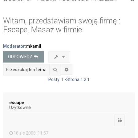
z
u
Witam, przedstawiam swoją firmę :
k
Escape, Masaż w firmie
a
j
Moderator:
mkamil
ODPOWIEDZ
Szukaj
Wyszukiwanie zaawansowane
Posty: 1 •Strona
1
z
1
escape
Użytkownik
Cytuj
16 sie 2008, 11:57