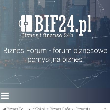
Biznes Forum - forum biznesowe
pomysł na biznes
S
Biznes Forum
bif24.pl
Biznes Cafe
Przedstaw się