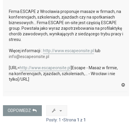
Firma ESCAPE z Wrocławia proponuje masaże w firmach, na
konferencjach, szkoleniach, zjazdach czy na spotkaniach
biznesowych... Firma ESCAPE on-site jest częścią ESCAPE
group. Powstała jako wyraz zapotrzebowania na profilaktykę
chorób zawodowych, wynikających z siedzącego trybu pracy i
stresu.
Więcej informacji :
http://www.escapeonsite.pl
lub
info@escapeonsite.pl
[URL=
http://www.escapeonsite.pl
]Escape - Masaż w firmie,
na konferencjach, zjazdach, szkoleniach,... - Wrocław i nie
tylko[/URL]
N
a
g
ó
r
ę
ODPOWIEDZ
Posty: 1 •Strona
1
z
1