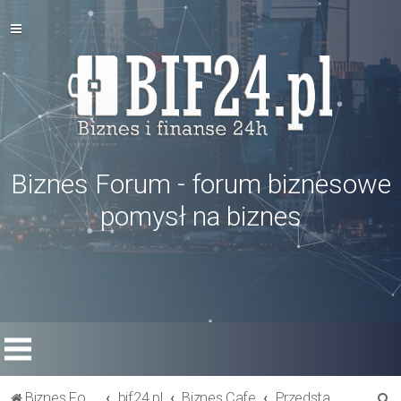
Biznes Forum - forum biznesowe
pomysł na biznes
S
Biznes Forum
bif24.pl
Biznes Cafe
Przedstaw się