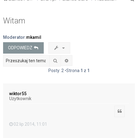
z
u
Witam
k
a
Moderator:
mkamil
j
ODPOWIEDZ
Szukaj
Wyszukiwanie zaawansowane
Posty: 2 •Strona
1
z
1
wiktor55
Użytkownik
Cytuj
02 lip 2014, 11:01