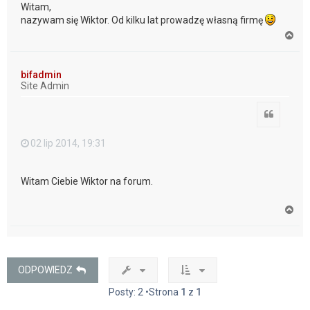
Witam,
nazywam się Wiktor. Od kilku lat prowadzę własną firmę
N
a
g
ó
bifadmin
r
Site Admin
ę
Cytuj
02 lip 2014, 19:31
Witam Ciebie Wiktor na forum.
N
a
g
ó
r
ę
ODPOWIEDZ
Posty: 2 •Strona
1
z
1