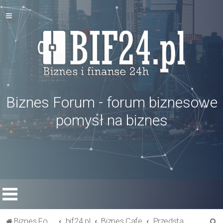
Biznes Forum - forum biznesowe
pomysł na biznes
S
Biznes Forum
bif24.pl
Biznes Cafe
Przedstaw się