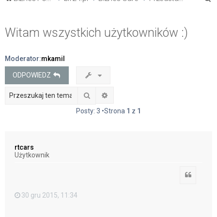
z
u
Witam wszystkich użytkowników :)
k
a
Moderator:
mkamil
j
ODPOWIEDZ
Szukaj
Wyszukiwanie zaawansowane
Posty: 3 •Strona
1
z
1
rtcars
Użytkownik
Cytuj
30 gru 2015, 11:34