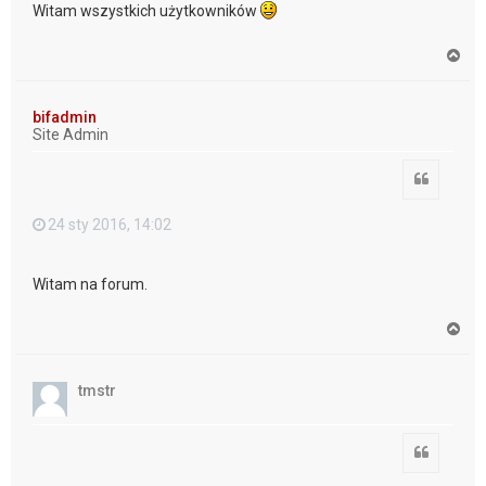
Witam wszystkich użytkowników
N
a
g
ó
bifadmin
r
Site Admin
ę
Cytuj
24 sty 2016, 14:02
Witam na forum.
N
a
g
ó
tmstr
r
ę
Cytuj