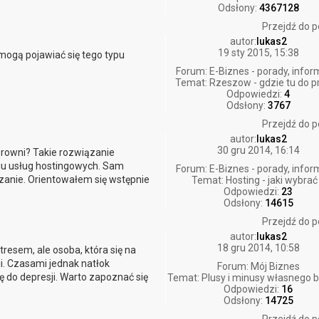
Odsłony:
4367128
Przejdź do p
autor:
lukas2
19 sty 2015, 15:38
ogą pojawiać się tego typu
Forum:
E-Biznes - porady, infor
Temat:
Rzeszow - gdzie tu do p
Odpowiedzi:
4
Odsłony:
3767
Przejdź do p
autor:
lukas2
30 gru 2014, 16:14
erowni? Takie rozwiązanie
iu usług hostingowych. Sam
Forum:
E-Biznes - porady, infor
ązanie. Orientowałem się wstępnie
Temat:
Hosting - jaki wybrać
Odpowiedzi:
23
Odsłony:
14615
Przejdź do p
autor:
lukas2
18 gru 2014, 10:58
resem, ale osoba, która się na
. Czasami jednak natłok
Forum:
Mój Biznes
do depresji. Warto zapoznać się
Temat:
Plusy i minusy własnego 
Odpowiedzi:
16
Odsłony:
14725