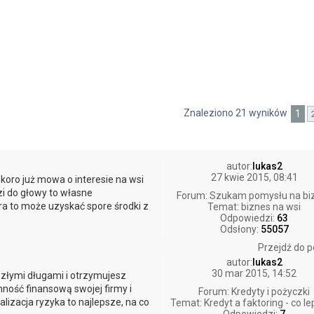
Znaleziono 21 wyników
1
wane
autor:
lukas2
27 kwie 2015, 08:41
oro już mowa o interesie na wsi
zi do głowy to własne
Forum:
Szukam pomysłu na bi
ara to może uzyskać spore środki z
Temat:
biznes na wsi
Odpowiedzi:
63
Odsłony:
55057
Przejdź do p
autor:
lukas2
30 mar 2015, 14:52
 złymi długami i otrzymujesz
ność finansową swojej firmy i
Forum:
Kredyty i pożyczki
izacja ryzyka to najlepsze, na co
Temat:
Kredyt a faktoring - co l