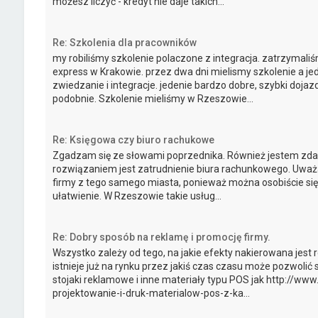
możesz liczyć - kredyt nie daje takich...
Re: Szkolenia dla pracowników
my robiliśmy szkolenie polaczone z integracja. zatrzymaliśm
express w Krakowie. przez dwa dni mielismy szkolenie a je
zwiedzanie i integracje. jedenie bardzo dobre, szybki dojaz
podobnie. Szkolenie mieliśmy w Rzeszowie...
Re: Księgowa czy biuro rachukowe
Zgadzam się ze słowami poprzednika. Również jestem zdan
rozwiązaniem jest zatrudnienie biura rachunkowego. Uważam
firmy z tego samego miasta, ponieważ można osobiście się
ułatwienie. W Rzeszowie takie usług...
Re: Dobry sposób na reklamę i promocję firmy.
Wszystko zależy od tego, na jakie efekty nakierowana jest r
istnieje już na rynku przez jakiś czas czasu może pozwolić 
stojaki reklamowe i inne materiały typu POS jak http://ww
projektowanie-i-druk-materialow-pos-z-ka...