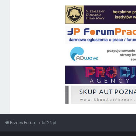
Biznes Forum
bif24.pl