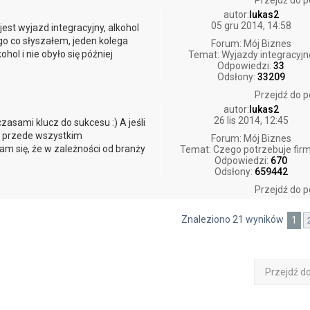
Przejdź do p
autor:
lukas2
05 gru 2014, 14:58
est wyjazd integracyjny, alkohol
ego co słyszałem, jeden kolega
Forum:
Mój Biznes
hol i nie obyło się później
Temat:
Wyjazdy integracyjn
Odpowiedzi:
33
Odsłony:
33209
Przejdź do p
autor:
lukas2
26 lis 2014, 12:45
zasami klucz do sukcesu :) A jeśli
ą przede wszystkim
Forum:
Mój Biznes
am się, że w zależności od branży
Temat:
Czego potrzebuje fir
Odpowiedzi:
670
Odsłony:
659442
Przejdź do p
Znaleziono 21 wyników
1
Przejdź d