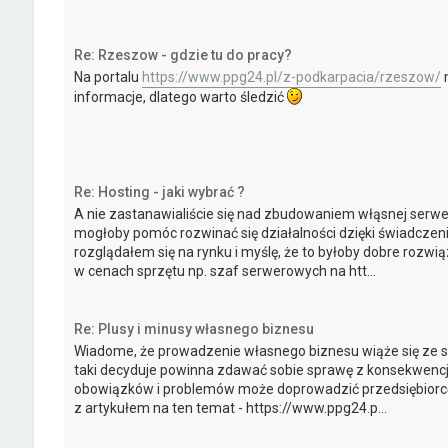
Re: Rzeszow - gdzie tu do pracy?
Na portalu
https://www.ppg24.pl/z-podkarpacia/rzeszow/
m
informacje, dlatego warto śledzić
Re: Hosting - jaki wybrać ?
A nie zastanawialiście się nad zbudowaniem włąsnej serw
mogłoby pomóc rozwinać się działalności dzięki świadczen
rozglądałem się na rynku i myślę, że to byłoby dobre rozwi
w cenach sprzętu np. szaf serwerowych na htt...
Re: Plusy i minusy własnego biznesu
Wiadome, że prowadzenie własnego biznesu wiąże się ze st
taki decyduje powinna zdawać sobie sprawę z konsekwencji
obowiązków i problemów może doprowadzić przedsiębiorcę 
z artykułem na ten temat - https://www.ppg24.p...