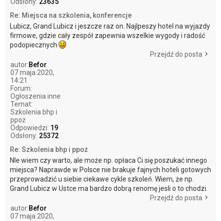
Odsłony:
23635
Re: Miejsca na szkolenia, konferencje
Lubicz, Grand Lubicz i jeszcze raz on. Najlpeszy hotel na wyjazdy
firmowe, gdzie cały zespół zapewnia wszelkie wygody i radość
podopiecznych
Przejdź do posta
autor:
Befor
07 maja 2020,
14:21
Forum:
Ogłoszenia inne
Temat:
Szkolenia bhp i
ppoż
Odpowiedzi:
19
Odsłony:
25372
Re: Szkolenia bhp i ppoż
NIe wiem czy warto, ale może np. opłaca Ci się poszukać innego
miejsca? Naprawde w Polsce nie brakuje fajnych hoteli gotowych
przeprowadzić u siebie ciekawe cykle szkoleń. Wiem, że np.
Grand Lubicz w Ustce ma bardzo dobrą renomę jesli o to chodzi.
Przejdź do posta
autor:
Befor
07 maja 2020,