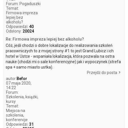
Forum:
Pogaduszki
Temat:
Firmowa impreza
lepiej bez
alkoholu?
Odpowiedzi:
40
Odsłony:
20024
Re: Firmowa impreza lepiej bez alkoholu?
Cóż, jeśli chodzi o dobre lokalizacje do realizowania szkoleń
pracowniczych to z mojej strony #1 to jest Grand Lubicz i ich
hotel w Ustce - wspaniała lokalizacja, która pozwala na ostra
nauke (chodzi mi o sale konferencyjne) jak i wypoczynek (strefa
spa + samo miasto ustka).
Przejdź do posta
autor:
Befor
07 maja 2020,
14:22
Forum:
Szkolenia, książki,
kursy
Temat:
Miejsca na
szkolenia,
konferencje
Odpowiedzi:
31