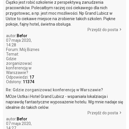
Cięzko jest robić szkolenie z perspektywą zanudzenia
pracowników. Polecałbym raczej coś ciekawego dla nich
przygotowac, a np. jest moc możliwości. Np Grand Lubicz w
Ustce to ciekawe miejsce na zrobienie takich szkolen. Piękne
pokoje, fajny hotel, świetna obsługa.
Przejdź do posta
autor:
Befor
07 maja 2020,
14:28
Forum:
Mój Biznes
Temat:
Gdzie
zorganizować
konferencję w
Warszawie?
Odpowiedzi:
17
Odsłony:
11374
Re: Gdzie zorganizować konferencję w Warszawie?
MOże Ustka i Hotel Grand Lubicz - wspaniała lokalziacja i
naprawdę fantastyczne wyposażenie hotelu. Wg mnie nadaje się
idealnie do takich celów.
Przejdź do posta
autor:
Befor
07 maja 2020,
14:27