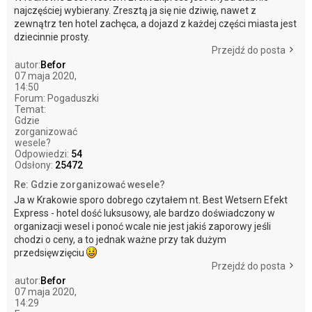
najczęściej wybierany. Zresztą ja się nie dziwię, nawet z
zewnątrz ten hotel zachęca, a dojazd z każdej części miasta jest
dziecinnie prosty.
Przejdź do posta
autor:
Befor
07 maja 2020,
14:50
Forum:
Pogaduszki
Temat:
Gdzie
zorganizować
wesele?
Odpowiedzi:
54
Odsłony:
25472
Re: Gdzie zorganizować wesele?
Ja w Krakowie sporo dobrego czytałem nt. Best Wetsern Efekt
Express - hotel dość luksusowy, ale bardzo doświadczony w
organizacji wesel i ponoć wcale nie jest jakiś zaporowy jeśli
chodzi o ceny, a to jednak ważne przy tak dużym
przedsięwzięciu
Przejdź do posta
autor:
Befor
07 maja 2020,
14:29