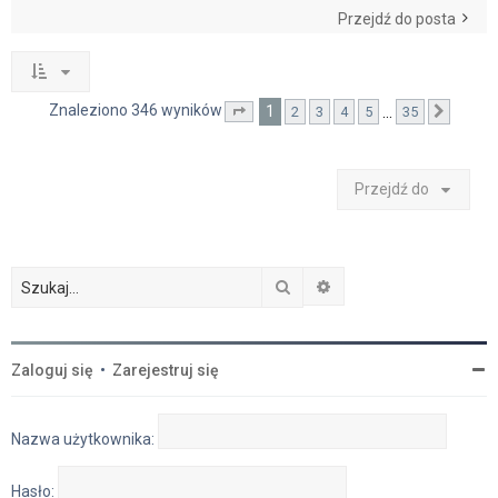
Przejdź do posta
Znaleziono 346 wyników
1
…
2
3
4
5
35
Strona
1
z
35
Nastę
Przejdź do
Szukaj
Wyszukiwanie zaawan
Zaloguj się
•
Zarejestruj się
Nazwa użytkownika:
Hasło: