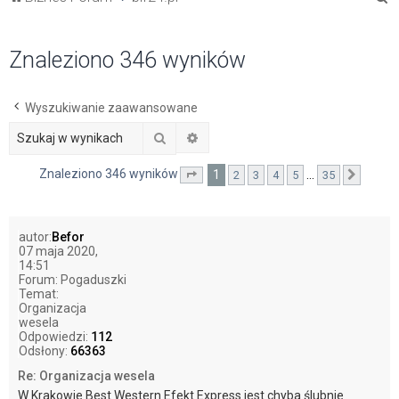
z
u
Znaleziono 346 wyników
k
a
Wyszukiwanie zaawansowane
j
Szukaj
Wyszukiwanie zaawansowane
Znaleziono 346 wyników
1
…
2
3
4
5
35
Strona
1
z
35
Nastę
autor:
Befor
07 maja 2020,
14:51
Forum:
Pogaduszki
Temat:
Organizacja
wesela
Odpowiedzi:
112
Odsłony:
66363
Re: Organizacja wesela
W Krakowie Best Western Efekt Express jest chyba ślubnie