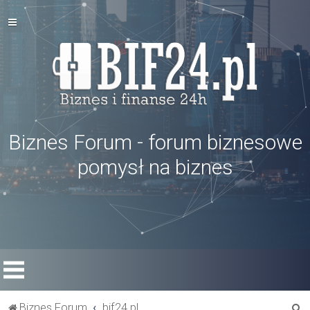
Biznes Forum - forum biznesowe
pomysł na biznes
S
Biznes Forum
bif24.pl