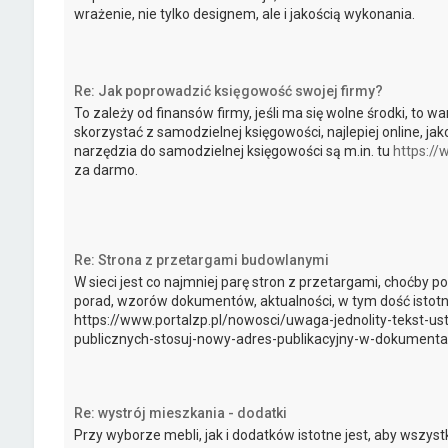
wrażenie, nie tylko designem, ale i jakością wykonania.
Re: Jak poprowadzić księgowość swojej firmy?
To zależy od finansów firmy, jeśli ma się wolne środki, to war
skorzystać z samodzielnej księgowości, najlepiej online, ja
narzędzia do samodzielnej księgowości są m.in. tu
https://
za darmo.
Re: Strona z przetargami budowlanymi
W sieci jest co najmniej parę stron z przetargami, choćby po
porad, wzorów dokumentów, aktualności, w tym dość istotn
https://www.portalzp.pl/nowosci/uwaga-jednolity-tekst-
publicznych-stosuj-nowy-adres-publikacyjny-w-dokumentacj
Re: wystrój mieszkania - dodatki
Przy wyborze mebli, jak i dodatków istotne jest, aby wszys