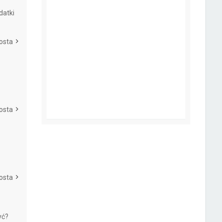
datki
osta
osta
e
osta
yć?