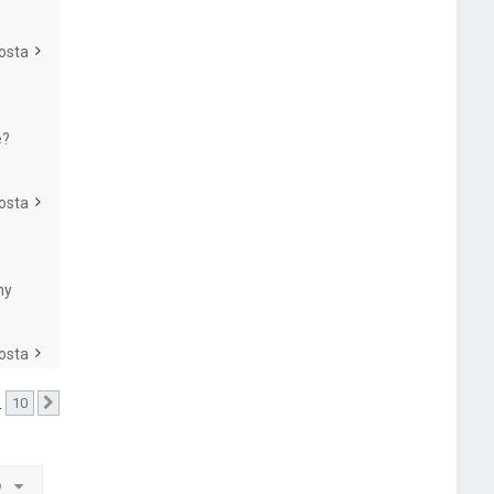
osta
e?
osta
my
osta
…
10
Następna
o