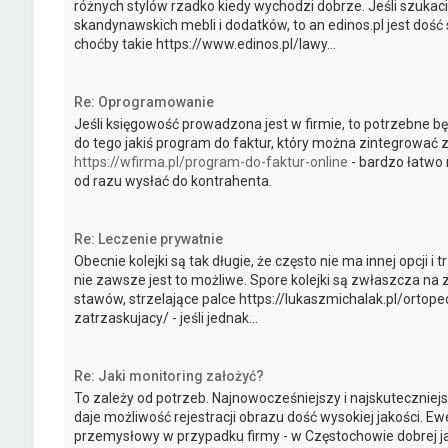
różnych stylów rzadko kiedy wychodzi dobrze. Jeśli szuka
skandynawskich mebli i dodatków, to an edinos.pl jest dość 
choćby takie https://www.edinos.pl/lawy...
Re: Oprogramowanie
Jeśli księgowość prowadzona jest w firmie, to potrzebne 
do tego jakiś program do faktur, który można zintegrować z
https://wfirma.pl/program-do-faktur-online
- bardzo łatwo 
od razu wysłać do kontrahenta.
Re: Leczenie prywatnie
Obecnie kolejki są tak długie, że często nie ma innej opcji i 
nie zawsze jest to możliwe. Spore kolejki są zwłaszcza na
stawów, strzelające palce https://lukaszmichalak.pl/ortop
zatrzaskujacy/ - jeśli jednak...
Re: Jaki monitoring założyć?
To zależy od potrzeb. Najnowocześniejszy i najskuteczniejsz
daje możliwość rejestracji obrazu dość wysokiej jakości. E
przemysłowy w przypadku firmy - w Częstochowie dobrej ja