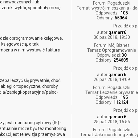
cie nowoczesnych lub
Forum:
Pogaduszki
szeroki wybór, spodobały mi się
Temat:
wystrój mieszkania - do
Odpowiedzi:
105
Odsłony:
65064
Przejdź do p
autor:
qamarr6
30 paź 2018, 19:30
będzie oprogramowanie księgowe,
 księgowością, o taki
Forum:
Mój Biznes
można w nim wystawić fakturę i
Temat:
Oprogramowanie
Odpowiedzi:
30
Odsłony:
254605
Przejdź do p
autor:
qamarr6
26 paź 2018, 19:09
trzeba leczyć się prywatnie, choć
 zabiegi ortopedyczne, choroby
Forum:
Pogaduszki
edia/zabiegi-operacyjne/palec-
Temat:
Leczenie prywatni
Odpowiedzi:
195
Odsłony:
112124
Przejdź do p
autor:
qamarr6
25 paź 2018, 16:56
y jest monitoring cyfrowy (IP) -
wentualnie może być też monitoring
Forum:
Pogaduszki
kości jest telewizja przemysłowa
Temat:
Jaki monitoring założ