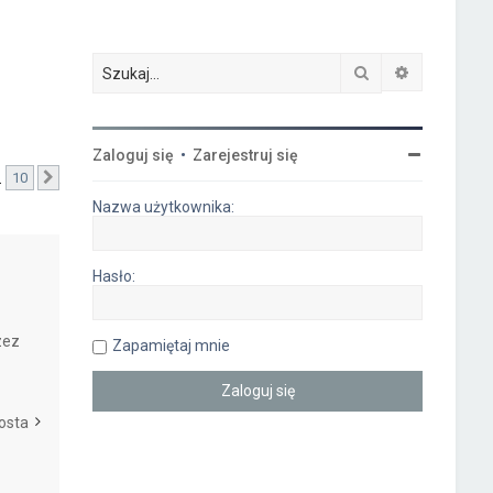
Szukaj
Wyszukiwa
Zaloguj się
•
Zarejestruj się
…
10
Następna
Nazwa użytkownika:
Hasło:
zez
Zapamiętaj mnie
osta