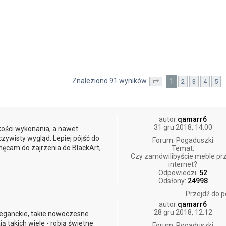
Znaleziono 91 wyników
1
2
3
4
5
wane
Strona
1
z
10
autor:
qamarr6
31 gru 2018, 14:00
kości wykonania, a nawet
zywisty wygląd. Lepiej pójść do
Forum:
Pogaduszki
chęcam do zajrzenia do BlackArt,
Temat:
Czy zamówilibyście meble pr
internet?
Odpowiedzi:
52
Odsłony:
24998
Przejdź do p
autor:
qamarr6
28 gru 2018, 12:12
eganckie, takie nowoczesne.
 takich wiele - robią świetne
Forum:
Pogaduszki