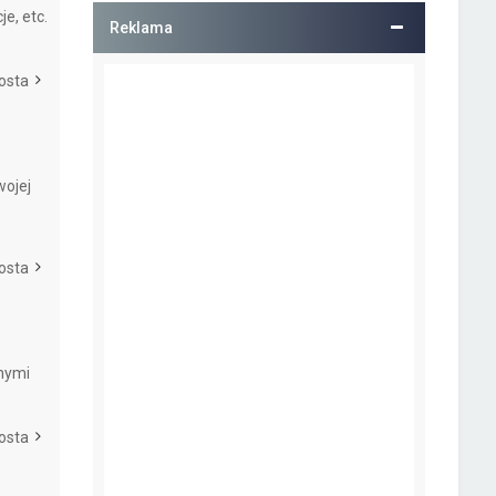
je, etc.
Reklama
osta
wojej
osta
nymi
osta