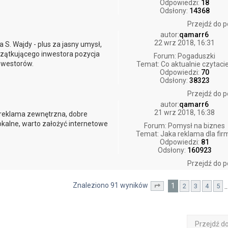
Odpowiedzi:
18
Odsłony:
14368
Przejdź do p
autor:
qamarr6
22 wrz 2018, 16:31
S. Wajdy - plus za jasny umysł,
czątkującego inwestora pozycja
Forum:
Pogaduszki
nwestorów.
Temat:
Co aktualnie czytaci
Odpowiedzi:
70
Odsłony:
38323
Przejdź do p
autor:
qamarr6
21 wrz 2018, 16:38
to reklama zewnętrzna, dobre
lokalne, warto założyć internetowe
Forum:
Pomysł na biznes
Temat:
Jaka reklama dla fir
Odpowiedzi:
81
Odsłony:
160923
Przejdź do p
Znaleziono 91 wyników
1
2
3
4
5
Strona
1
z
10
Przejdź d