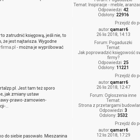
Temat:
Inspiracje - meble, aranżac
Odpowiedzi:
42
Odsłony:
22916
Przejdź do p
autor:
qamarr6
26 lis 2018, 14:13
to zatrudnić księgową, jeśli nie, to
ko, że jest najtańsza. Wygodne
Forum:
Pogaduszki
wfirma.pl
- można je wypróbować
Temat:
Jak poprowadzić księgowość s
firmy?
Odpowiedzi:
25
Odsłony:
11221
Przejdź do p
autor:
qamarr6
26 lis 2018, 12:47
rtalzp.pl. Jest tam też sporo
e, jak zmiany ustaw
Forum:
Ogłoszenia inne
ustawy-prawo-zamowien-
Temat:
Strona z przetargami budowla
i-...
Odpowiedzi:
3
Odsłony:
3532
Przejdź do p
autor:
qamarr6
12 lis 2018, 17:29
tko do siebie pasowało. Mieszanina