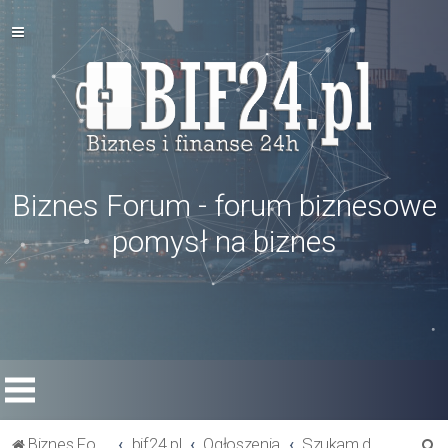
Biznes Forum - forum biznesowe
pomysł na biznes
S
Biznes Forum
bif24.pl
Ogłoszenia
Szukam dostawcy towaru