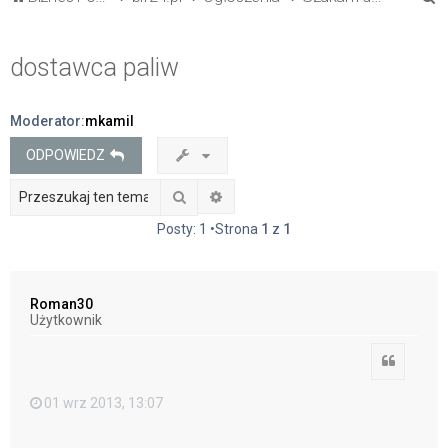
z
u
dostawca paliw
k
a
Moderator:
mkamil
j
ODPOWIEDZ
Szukaj
Wyszukiwanie zaawansowane
Posty: 1 •Strona
1
z
1
Roman30
Użytkownik
Cytuj
01 wrz 2013, 13:07