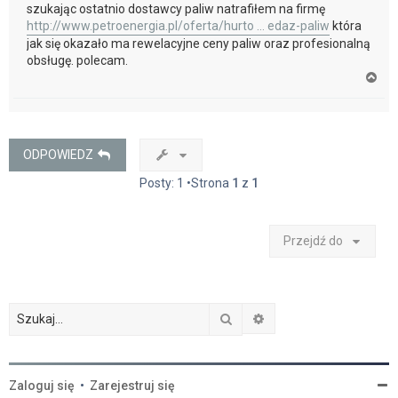
szukając ostatnio dostawcy paliw natrafiłem na firmę
http://www.petroenergia.pl/oferta/hurto ... edaz-paliw
która
jak się okazało ma rewelacyjne ceny paliw oraz profesionalną
obsługę. polecam.
N
a
g
ó
r
ę
ODPOWIEDZ
Posty: 1 •Strona
1
z
1
Przejdź do
Szukaj
Wyszukiwanie zaawan
Zaloguj się
•
Zarejestruj się