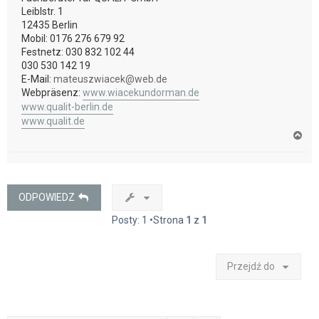
Leiblstr. 1
12435 Berlin
Mobil: 0176 276 679 92
Festnetz: 030 832 102 44
030 530 142 19
E-Mail:
mateuszwiacek@web.de
Webpräsenz:
www.wiacekundorman.de
www.qualit-berlin.de
www.qualit.de
N
a
g
ó
r
ę
ODPOWIEDZ
Posty: 1 •Strona
1
z
1
Przejdź do