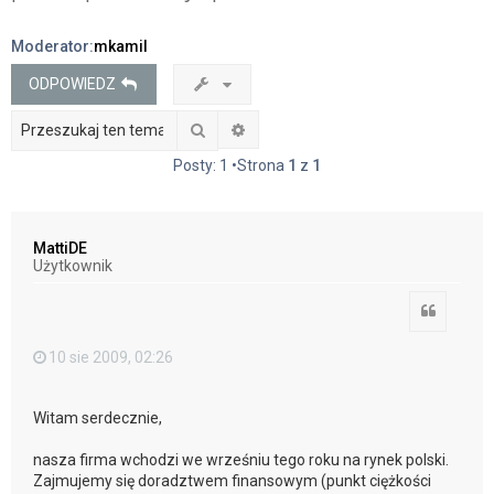
j
Moderator:
mkamil
ODPOWIEDZ
Szukaj
Wyszukiwanie zaawansowane
Posty: 1 •Strona
1
z
1
MattiDE
Użytkownik
Cytuj
10 sie 2009, 02:26
Witam serdecznie,
nasza firma wchodzi we wrześniu tego roku na rynek polski.
Zajmujemy się doradztwem finansowym (punkt ciężkości