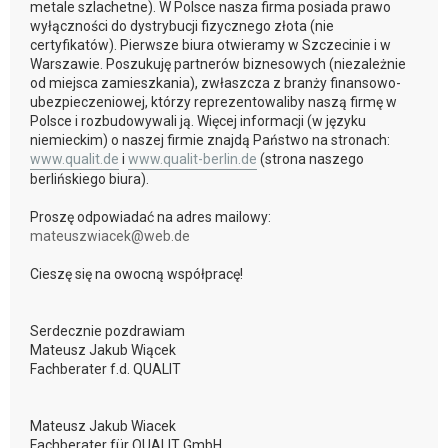
metale szlachetne). W Polsce nasza firma posiada prawo
wyłączności do dystrybucji fizycznego złota (nie
certyfikatów). Pierwsze biura otwieramy w Szczecinie i w
Warszawie. Poszukuję partnerów biznesowych (niezależnie
od miejsca zamieszkania), zwłaszcza z branży finansowo-
ubezpieczeniowej, którzy reprezentowaliby naszą firmę w
Polsce i rozbudowywali ją. Więcej informacji (w języku
niemieckim) o naszej firmie znajdą Państwo na stronach:
www.qualit.de
i
www.qualit-berlin.de
(strona naszego
berlińskiego biura).
Proszę odpowiadać na adres mailowy:
mateuszwiacek@web.de
Cieszę się na owocną współpracę!
Serdecznie pozdrawiam
Mateusz Jakub Wiącek
Fachberater f.d. QUALIT
Mateusz Jakub Wiacek
Fachberater für QUALIT GmbH