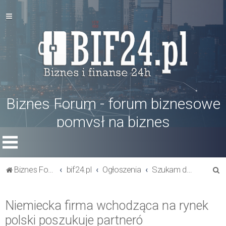
Biznes Forum - forum biznesowe
pomysł na biznes
S
Biznes Forum
bif24.pl
Ogłoszenia
Szukam dostawcy towaru
z
u
Niemiecka firma wchodząca na rynek
k
polski poszukuje partneró
a