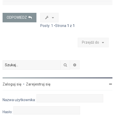
g
ó
r
ę
ODPOWIEDZ
Posty: 1 •Strona
1
z
1
Przejdź do
Szukaj
Wyszukiwanie zaawan
Zaloguj się
•
Zarejestruj się
Nazwa użytkownika:
Hasło: