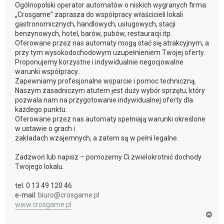
Ogólnopolski operator automatów o niskich wygranych firma
„Crosgame” zaprasza do współpracy właścicieli lokali
gastronomicznych, handlowych, usługowych, stacji
benzynowych, hotel, barów, pubów, restauracji itp.
Oferowane przez nas automaty mogą stać się atrakcyjnym, a
przy tym wysokodochodowym uzupełnieniem Twojej oferty.
Proponujemy korzystne i indywidualnie negocjowalne
warunki współpracy.
Zapewniamy profesjonalne wsparcie i pomoc techniczną.
Naszym zasadniczym atutem jest duży wybór sprzętu, który
pozwala nam na przygotowanie indywidualnej oferty dla
każdego punktu.
Oferowane przez nas automaty spełniają warunki określone
w ustawie o grach i
zakładach wzajemnych, a zatem są w pełni legalne.
Zadzwoń lub napisz – pomożemy Ci zwielokrotnić dochody
Twojego lokalu.
tel. 0 13 49 120 46
e-mail:
biuro@crosgame.pl
www.crosgame.pl
N
a