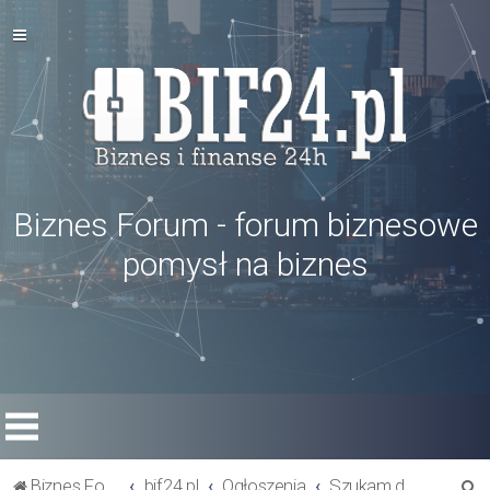
Biznes Forum - forum biznesowe
pomysł na biznes
S
Biznes Forum
bif24.pl
Ogłoszenia
Szukam dostawcy towaru