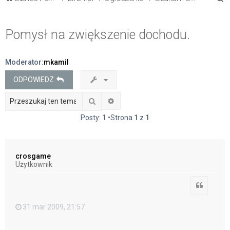
z
u
Pomysł na zwiększenie dochodu.
k
a
Moderator:
mkamil
j
ODPOWIEDZ
Szukaj
Wyszukiwanie zaawansowane
Posty: 1 •Strona
1
z
1
crosgame
Użytkownik
Cytuj
31 mar 2009, 21:57