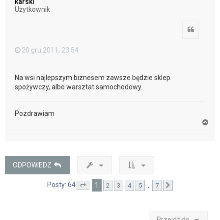
karski
r
Użytkownik
ę
Cytuj
20 gru 2011, 23:54
Na wsi najlepszym biznesem zawsze będzie sklep
spożywczy, albo warsztat samochodowy.
Pozdrawiam
N
a
g
ó
r
ę
ODPOWIEDZ
Posty: 64
1
…
2
3
4
5
7
Strona
1
z
7
Następna
Przejdź do