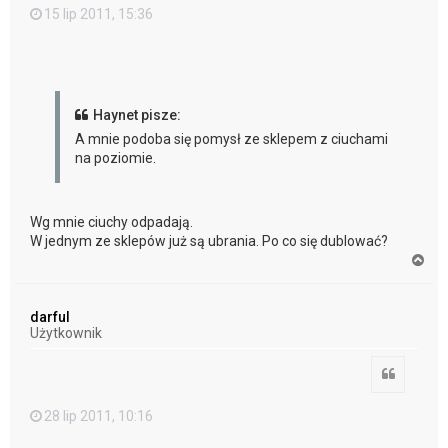
15 lip 2011, 15:36
Haynet pisze:
A mnie podoba się pomysł ze sklepem z ciuchami
na poziomie.
Wg mnie ciuchy odpadają.
W jednym ze sklepów już są ubrania. Po co się dublować?
N
a
g
ó
darful
r
Użytkownik
ę
Cytuj
28 lip 2011, 10:16