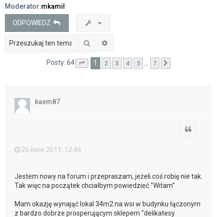
Moderator:
mkamil
j
ODPOWIEDZ
Szukaj
Wyszukiwanie zaawansowane
Posty: 64
1
…
2
3
4
5
7
Strona
1
z
7
Następna
kaem87
Cytuj
26 kwie 2011, 12:46
Jestem nowy na forum i przepraszam, jeżeli coś robię nie tak.
Tak więc na początek chciałbym powiedzieć "Witam"
Mam okazję wynająć lokal 34m2 na wsi w budynku łączonym
z bardzo dobrze prosperującym sklepem "delikatesy