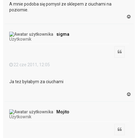
A mnie podoba się pomysł ze sklepem z ciuchami na
poziomie.
N
a
g
ó
sigma
r
Użytkownik
ę
Cytuj
22 cze 2011, 12:05
Ja też byłabym za ciuchami
N
a
g
ó
Mojito
r
Użytkownik
ę
Cytuj