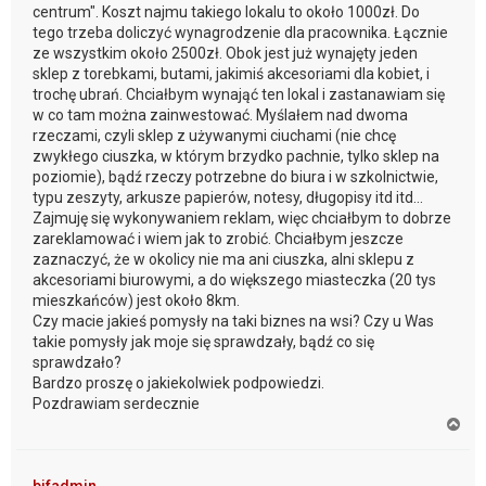
centrum". Koszt najmu takiego lokalu to około 1000zł. Do
tego trzeba doliczyć wynagrodzenie dla pracownika. Łącznie
ze wszystkim około 2500zł. Obok jest już wynajęty jeden
sklep z torebkami, butami, jakimiś akcesoriami dla kobiet, i
trochę ubrań. Chciałbym wynająć ten lokal i zastanawiam się
w co tam można zainwestować. Myślałem nad dwoma
rzeczami, czyli sklep z używanymi ciuchami (nie chcę
zwykłego ciuszka, w którym brzydko pachnie, tylko sklep na
poziomie), bądź rzeczy potrzebne do biura i w szkolnictwie,
typu zeszyty, arkusze papierów, notesy, długopisy itd itd...
Zajmuję się wykonywaniem reklam, więc chciałbym to dobrze
zareklamować i wiem jak to zrobić. Chciałbym jeszcze
zaznaczyć, że w okolicy nie ma ani ciuszka, alni sklepu z
akcesoriami biurowymi, a do większego miasteczka (20 tys
mieszkańców) jest około 8km.
Czy macie jakieś pomysły na taki biznes na wsi? Czy u Was
takie pomysły jak moje się sprawdzały, bądź co się
sprawdzało?
Bardzo proszę o jakiekolwiek podpowiedzi.
Pozdrawiam serdecznie
N
a
g
ó
bifadmin