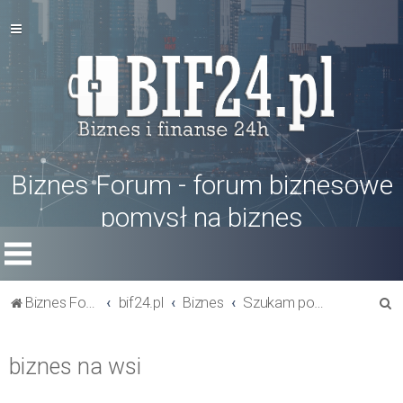
Biznes Forum - forum biznesowe
pomysł na biznes
S
Biznes Forum
bif24.pl
Biznes
Szukam pomysłu na biznes
z
u
biznes na wsi
k
a