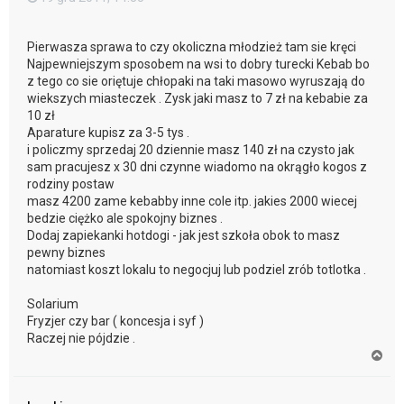
Pierwasza sprawa to czy okoliczna młodzież tam sie kręci
Najpewniejszym sposobem na wsi to dobry turecki Kebab bo
z tego co sie oriętuje chłopaki na taki masowo wyruszają do
wiekszych miasteczek . Zysk jaki masz to 7 zł na kebabie za
10 zł
Aparature kupisz za 3-5 tys .
i policzmy sprzedaj 20 dziennie masz 140 zł na czysto jak
sam pracujesz x 30 dni czynne wiadomo na okrągło kogos z
rodziny postaw
masz 4200 zame kebabby inne cole itp. jakies 2000 wiecej
bedzie ciężko ale spokojny biznes .
Dodaj zapiekanki hotdogi - jak jest szkoła obok to masz
pewny biznes
natomiast koszt lokalu to negocjuj lub podziel zrób totlotka .
Solarium
Fryzjer czy bar ( koncesja i syf )
Raczej nie pójdzie .
N
a
g
ó