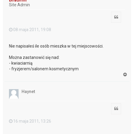
r
Site Admin
ę
Cytuj
08 maja 2011, 19:08
Nie napisałeś ile osób mieszka w tej miejscowości.
Można zastanowić się nad:
- kwiaciarnią
- fryzjerem/salonem kosmetycznym
N
a
g
ó
Haynet
r
ę
Cytuj
16 maja 2011, 13:26