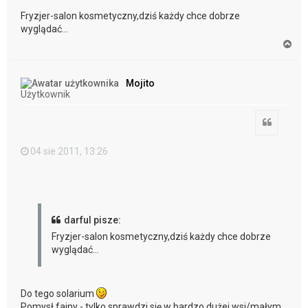
Fryzjer-salon kosmetyczny,dziś każdy chce dobrze
wyglądać...
N
a
g
ó
Mojito
r
Użytkownik
ę
Cytuj
04 sie 2011, 13:26
darful pisze:
Fryzjer-salon kosmetyczny,dziś każdy chce dobrze
wyglądać...
Do tego solarium
Pomysł fajny - tylko sprawdzi się w bardzo dużej wsi/małym