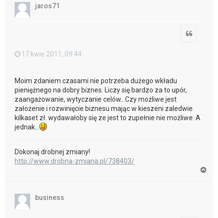
ó
jaros71
r
ę
Cytuj
17 kwie 2011, 09:44
Moim zdaniem czasami nie potrzeba dużego wkładu
pieniężnego na dobry biznes. Liczy się bardzo za to upór,
zaangażowanie, wytyczanie celów...Czy możliwe jest
założenie i rozwinięcie biznesu mając w kieszeni zaledwie
kilkaset zł. wydawałoby się ze jest to zupełnie nie możliwe. A
jednak...
Dokonaj drobnej zmiany!
http://www.drobna-zmiana.pl/738403/
N
a
g
ó
business
r
ę