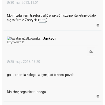
30 mar 2013, 11:01
Moim zdaniem trzeba trafić w jakąś niszę np. świetnie udało
się to firmie Zarzycki (
tutaj
)
N
a
g
ó
Jackson
r
Użytkownik
ę
Cytuj
25 maja 2013, 13:20
gastronomia kolego, w tym jest biznes, pozdr
Dla chcącego nic trudnego.
N
a
g