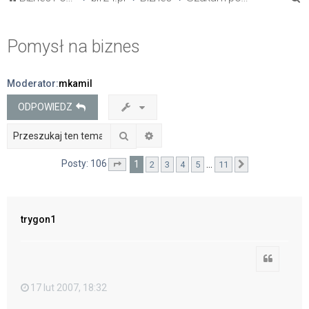
z
u
Pomysł na biznes
k
a
Moderator:
mkamil
j
ODPOWIEDZ
Szukaj
Wyszukiwanie zaawansowane
Posty: 106
1
…
2
3
4
5
11
Strona
1
z
11
Następna
trygon1
Cytuj
17 lut 2007, 18:32