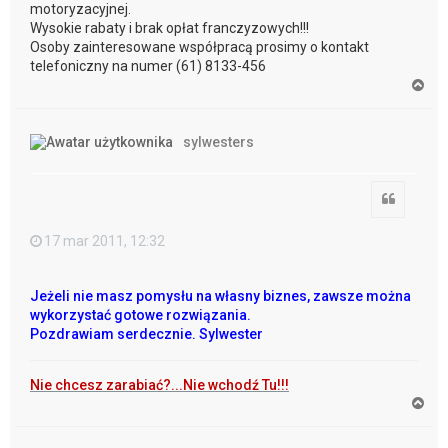
motoryzacyjnej.
Wysokie rabaty i brak opłat franczyzowych!!!
Osoby zainteresowane współpracą prosimy o kontakt
telefoniczny na numer (61) 8133-456
N
a
g
ó
sylwesters
r
ę
Cytuj
17 mar 2011, 12:32
Jeżeli nie masz pomysłu na własny biznes, zawsze można
wykorzystać gotowe rozwiązania.
Pozdrawiam serdecznie. Sylwester
Nie chcesz zarabiać?...Nie wchodź Tu!!!
N
a
g