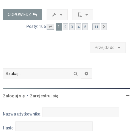
ó
r
ę
ODPOWIEDZ
Posty: 106
1
…
2
3
4
5
11
Strona
1
z
11
Następna
Przejdź do
Szukaj
Wyszukiwanie zaawan
Zaloguj się
•
Zarejestruj się
Nazwa użytkownika:
Hasło: