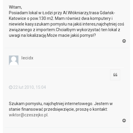
Witam,
Posiadam lokal w Łodzi przy Al.Włókniarzy,trasa Gdańsk-
Katowice o pow.130 m2. Mam również dwa komputery i
niewiele kasy.szukam pomysłu na jakiś interes,najchętniej coś
związanego z importem.Chciałbym wykorzystać ten lokal z
uwagi na lokalizację.Może macie jakiś pomysł?
N
a
g
ó
lecidx
r
ę
Cytuj
22 lut 2010, 15:04
Szukam pomysłu, najchętniej internetowego. Jestem w
stanie finansować przedsięwzięcie, proszę o kontakt:
wiktor@czeszejko.pl
.
N
a
g