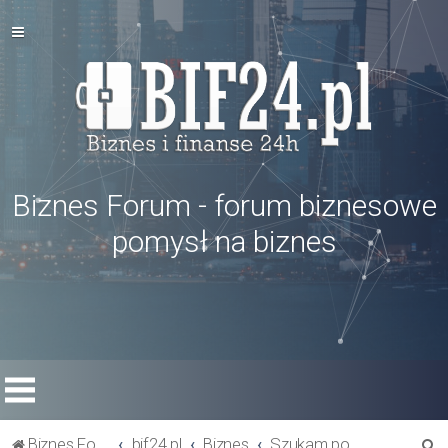
Biznes Forum - forum biznesowe
pomysł na biznes
S
Biznes Forum
bif24.pl
Biznes
Szukam pomysłu na biznes