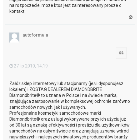
na rozpoczecie ,moze ktos jest zainteresowany prosze o
kontakt
N
a
g
ó
autoformula
r
ę
Cytuj
27 lip 2010, 14:19
Załóż sklep internetowy lub stacjonarny (jeśli dysponujesz
lokalem) i ZOSTAŃ DEALEREM DIAMONDBRITE
Diamondbrite® to uznana w Polsce i na świecie marka,
znajdująca zastosowanie w kompleksowej ochronie zarówno
samochodów nowych, jak i używanych.
Profesjonalne kosmetyki samochodowe marki
Diamondbrite® oraz usługi wykonywane przy ich użyciu już
od 30 lat są oznaką efektywności i prestiżu dla użytkowników
samochodów na całym świecie oraz znajdują uznanie wśród
największych i najlepszych światowych producentów branży