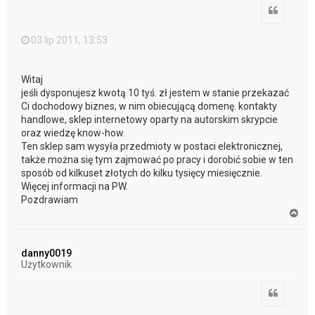
Cytuj
03 lip 2011, 13:53
Witaj
jeśli dysponujesz kwotą 10 tyś. zł jestem w stanie przekazać
Ci dochodowy biznes, w nim obiecującą domenę. kontakty
handlowe, sklep internetowy oparty na autorskim skrypcie
oraz wiedzę know-how.
Ten sklep sam wysyła przedmioty w postaci elektronicznej,
także można się tym zajmować po pracy i dorobić sobie w ten
sposób od kilkuset złotych do kilku tysięcy miesięcznie.
Więcej informacji na PW.
Pozdrawiam
N
a
g
ó
danny0019
r
Użytkownik
ę
Cytuj