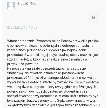
ó
BlackOnThe
r
ę
Cytuj
27 lut 2010, 10:09
Witam serdecznie. Zwracam się do Państwa z wielką prośbą
o pomoc w znalezieniu potencjalnie dobrego pomysłu na
mały biznes, jednocześnie spróbuje jak najdokładniej
przedstawić warunki mojej indywidualnej osoby oraz miejsca
(czyt. miasto), w którym dana działalność miała by w
przyszłości powstać.
Na początek należało by przedstawić moją sytuacje
finansową. Na otwarcie działalności postanowiłem
przeznaczyć 100 tys. zł własnego wkładu oraz możliwe do
wykorzystania dotacje. Warto by zaznaczyć, że w inwestycje
wchodzą dwie osoby, co należy uwzględnić w późniejszych
potencjalnych dochodach. Jesteśmy studentami bez
specjalistycznego wykształcenia. Miasto, które miało by być
lokalizacjom bazową projektu to Sędziszów, miasto w woj.
świętokrzyskim, w powiecie jędrzejowskim o liczebności 6771