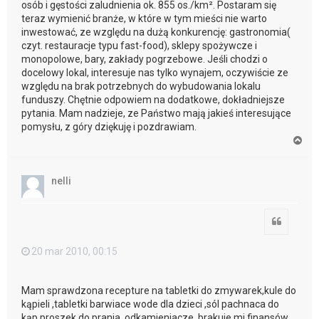
osób i gęstości zaludnienia ok. 855 os./km². Postaram się
teraz wymienić branże, w które w tym mieści nie warto
inwestować, ze względu na dużą konkurencję: gastronomia(
czyt. restauracje typu fast-food), sklepy spożywcze i
monopolowe, bary, zakłady pogrzebowe. Jeśli chodzi o
docelowy lokal, interesuje nas tylko wynajem, oczywiście ze
względu na brak potrzebnych do wybudowania lokalu
funduszy. Chętnie odpowiem na dodatkowe, dokładniejsze
pytania. Mam nadzieje, ze Państwo mają jakieś interesujące
pomysłu, z góry dziękuję i pozdrawiam.
N
a
g
ó
nelli
r
ę
Cytuj
20 mar 2010, 00:15
Mam sprawdzona recepture na tabletki do zmywarek,kule do
kąpieli ,tabletki barwiace wode dla dzieci ,sól pachnaca do
kąp,proszek do prania ,odkamieniacze ,brakuje mi finansów