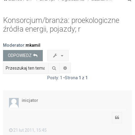
z
u
Konsorcjum/branża: proekologiczne
k
źródła energii, pojazdy; r
a
j
Moderator:
mkamil
ODPOWIEDZ
Szukaj
Wyszukiwanie zaawansowane
Posty: 1 •Strona
1
z
1
inicjator
Cytuj
21 lut 2011, 15:45