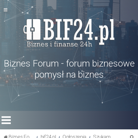
Biznes Forum - forum biznesowe
pomysł na biznes
S
Biznes Forum
bif24.pl
Ogłoszenia
Szukam wspólnika / inwestora