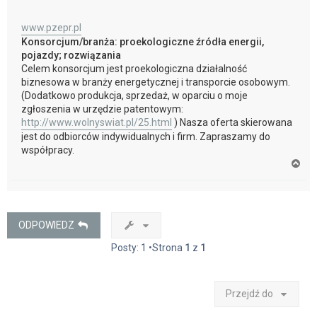
www.pzepr.pl
Konsorcjum/branża: proekologiczne źródła energii,
pojazdy; rozwiązania
Celem konsorcjum jest proekologiczna działalność
biznesowa w branży energetycznej i transporcie osobowym.
(Dodatkowo produkcja, sprzedaż, w oparciu o moje
zgłoszenia w urzędzie patentowym:
http://www.wolnyswiat.pl/25.html
) Nasza oferta skierowana
jest do odbiorców indywidualnych i firm. Zapraszamy do
współpracy.
N
a
g
ó
r
ę
ODPOWIEDZ
Posty: 1 •Strona
1
z
1
Przejdź do