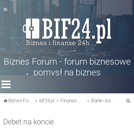
Biznes Forum - forum biznesowe
pomysł na biznes
S
Biznes Forum
bif24.pl
Finanse w firmie
Banki i instytucje finansowe
z
u
Debet na koncie
k
a