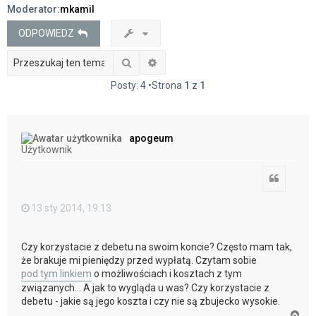
Moderator:
mkamil
j
ODPOWIEDZ
Szukaj
Wyszukiwanie zaawansowane
Posty: 4 •Strona
1
z
1
apogeum
Użytkownik
Cytuj
13 sty 2014, 19:13
Czy korzystacie z debetu na swoim koncie? Często mam tak,
że brakuje mi pieniędzy przed wypłatą. Czytam sobie
pod tym linkiem
o możliwościach i kosztach z tym
związanych... A jak to wygląda u was? Czy korzystacie z
debetu - jakie są jego koszta i czy nie są zbujecko wysokie.
N