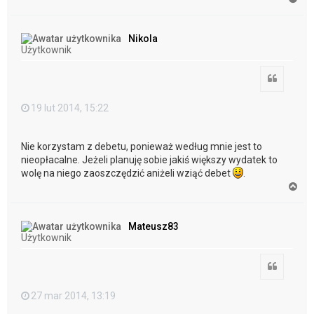
a
g
ó
Nikola
r
Użytkownik
ę
Cytuj
19 lut 2014, 15:22
Nie korzystam z debetu, ponieważ według mnie jest to
nieopłacalne. Jeżeli planuję sobie jakiś większy wydatek to
wolę na niego zaoszczędzić aniżeli wziąć debet
.
N
a
g
ó
Mateusz83
r
Użytkownik
ę
Cytuj
27 mar 2014, 13:19