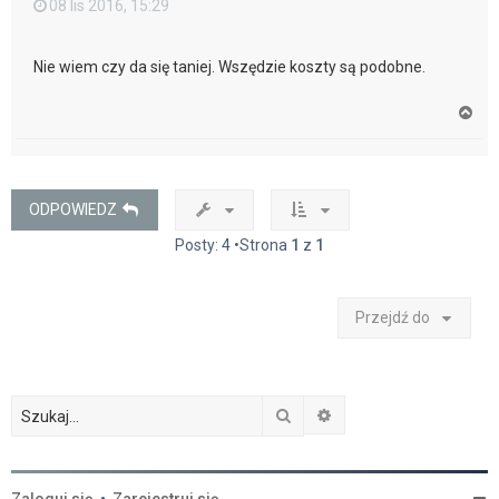
08 lis 2016, 15:29
Nie wiem czy da się taniej. Wszędzie koszty są podobne.
N
a
g
ó
r
ę
ODPOWIEDZ
Posty: 4 •Strona
1
z
1
Przejdź do
Szukaj
Wyszukiwanie zaawan