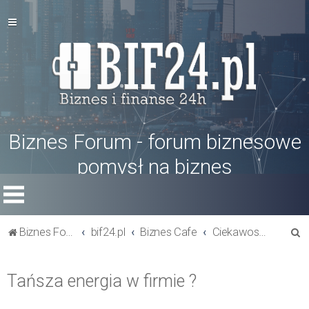
Biznes Forum - forum biznesowe
pomysł na biznes
S
Biznes Forum
bif24.pl
Biznes Cafe
Ciekawostki
z
u
Tańsza energia w firmie ?
k
a