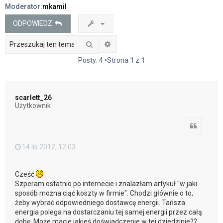
Moderator:
mkamil
j
ODPOWIEDZ
Szukaj
Wyszukiwanie zaawansowane
Posty: 4 •Strona
1
z
1
scarlett_26
Użytkownik
Cytuj
14 lis 2012, 12:03
Cześć
Szperam ostatnio po internecie i znalazłam artykuł "w jaki
sposób można ciąć koszty w firmie". Chodzi głównie o to,
żeby wybrać odpowiedniego dostawcę energii. Tańsza
energia polega na dostarczaniu tej samej energii przez całą
dobę. Może macie jakieś doświadczenie w tej dziedzinie??