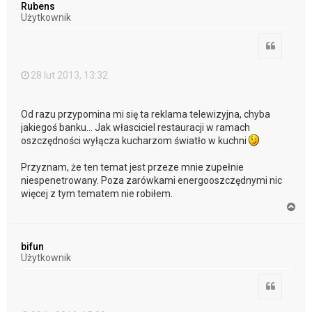
Rubens
r
Użytkownik
ę
Cytuj
28 lut 2013, 13:32
Od razu przypomina mi się ta reklama telewizyjna, chyba
jakiegoś banku... Jak własciciel restauracji w ramach
oszczędności wyłącza kucharzom światło w kuchni
Przyznam, że ten temat jest przeze mnie zupełnie
niespenetrowany. Poza zarówkami energooszczędnymi nic
więcej z tym tematem nie robiłem.
N
a
g
ó
bifun
r
Użytkownik
ę
Cytuj