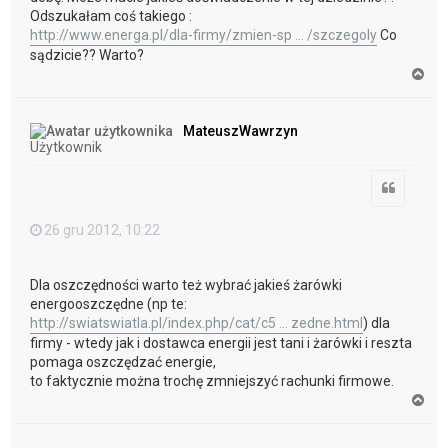
Odszukałam coś takiego :
http://www.energa.pl/dla-firmy/zmien-sp ... /szczegoly
Co
sądzicie?? Warto?
N
a
g
ó
MateuszWawrzyn
r
Użytkownik
ę
Cytuj
26 gru 2012, 10:22
Dla oszczędności warto też wybrać jakieś żarówki
energooszczędne (np te:
http://swiatswiatla.pl/index.php/cat/c5 ... zedne.html
) dla
firmy - wtedy jak i dostawca energii jest tani i żarówki i reszta
pomaga oszczędzać energie,
to faktycznie można trochę zmniejszyć rachunki firmowe.
N
a
g
ó