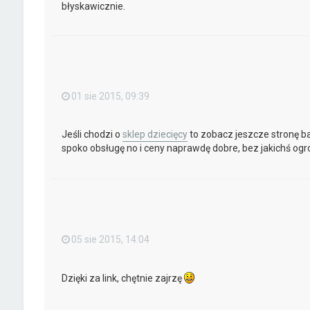
błyskawicznie.
01 sie 2015, 09:39
Jeśli chodzi o
sklep dziecięcy
to zobacz jeszcze stronę ba
spoko obsługę no i ceny naprawdę dobre, bez jakichś og
05 sie 2015, 14:04
Dzięki za link, chętnie zajrzę