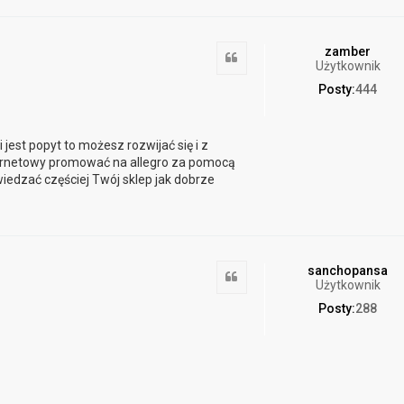
zamber
Cytuj
Użytkownik
Posty:
444
i jest popyt to możesz rozwijać się i z
ernetowy promować na allegro za pomocą
wiedzać częściej Twój sklep jak dobrze
sanchopansa
Cytuj
Użytkownik
Posty:
288