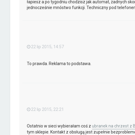
łapiesz a po tygodniu chodzisz jak automat, żadnych sko
jednocześnie mnóstwo funkcji. Techniczny pod telefonem,
22 lip 2015, 14:57
To prawda. Reklama to podstawa.
22 lip 2015, 22:21
Ostatnio w sieci wybierałam coś z
ubranek na chrzest z 
tym sklepie. Kontakt z obsługą jest zupełnie bezproble