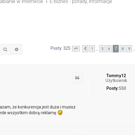
abianie w internecie
E-Biznes - porady, informacje
Posty: 325
7
…
1
5
6
8
9
Szukaj
Wyszukiwanie zaawansowane
Strona
Poprzednia
7
z
33
Tommy12
Cytuj
Użytkownik
Posty:
550
żam, że konkurencja jest duża i musisz
zede wszystkim dobrą reklamę.