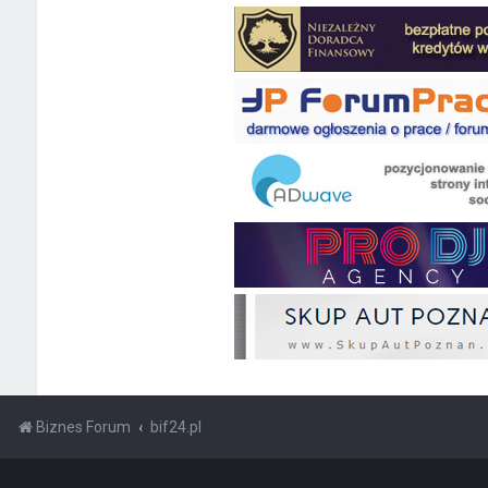
Biznes Forum
bif24.pl