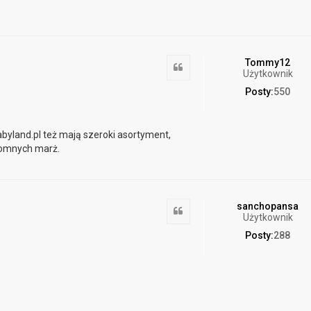
Tommy12
Cytuj
Użytkownik
Posty:
550
byland.pl też mają szeroki asortyment,
romnych marż.
sanchopansa
Cytuj
Użytkownik
Posty:
288