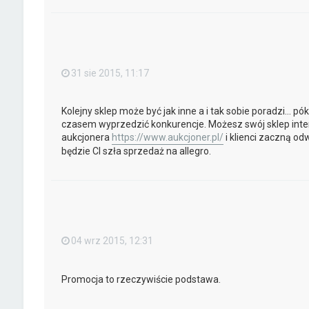
31 sie 2015, 11:17
Kolejny sklep może być jak inne a i tak sobie poradzi... pók
czasem wyprzedzić konkurencje. Możesz swój sklep int
aukcjonera
https://www.aukcjoner.pl/
i klienci zaczną od
będzie CI szła sprzedaż na allegro.
04 wrz 2015, 12:31
Promocja to rzeczywiście podstawa.