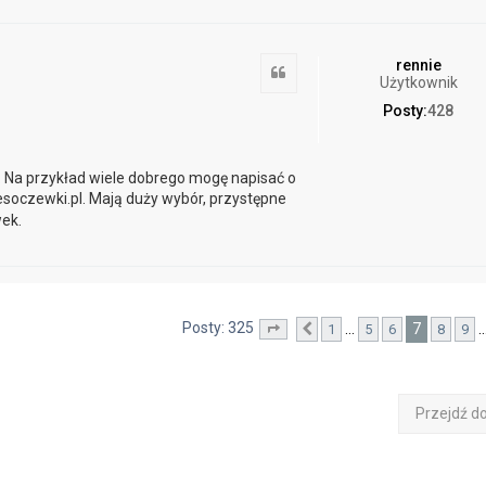
rennie
Cytuj
Użytkownik
Posty:
428
 Na przykład wiele dobrego mogę napisać o
oczewki.pl. Mają duży wybór, przystępne
ek.
Posty: 325
7
…
1
5
6
8
9
Strona
Poprzednia
7
z
33
Przejdź d