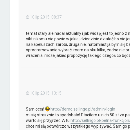
10 lip 2015, 08:37
temat stary ale nadal aktualny i jak widzę jest to jedno z
nikt nikomu nie powie w jakiej dziedzinie działać bo nie 
na kapeluszach zarobi, druga nie. natomiast ja bym się bar
oprogramowanie wybrać. mam na oku kilka, żadno nie pr
wrażenia, może jakieś propozycję takiego czegoś co będz
10 lip 2015, 13:15
Sam oceń
http://demo.sellingo.pl/admin/login
mi się strasznie to spodobało! Płaciłem u nich 50 zł za pak
warto się przyjrzeć. A tu
http://sellingo.pl/pelna-funkcjo
chce mi się odtwórczo wszystkiego wypisywać. Sam go 