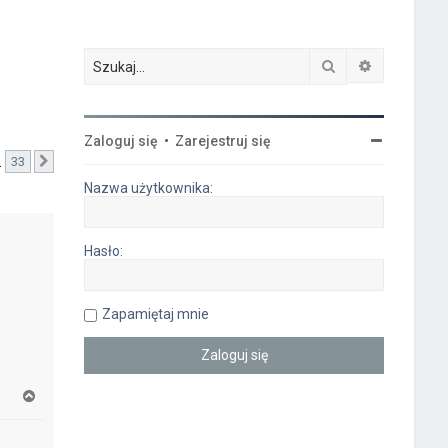
Szukaj
Wyszukiwa
Zaloguj się
•
Zarejestruj się
…
33
Następna
Nazwa użytkownika:
Hasło:
Zapamiętaj mnie
N
a
g
ó