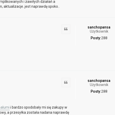
mplikowanych i zawiłych działań a
 aktualizacje..jest naprawdę spoko..
sanchopansa
Cytuj
Użytkownik
Posty:
288
sanchopansa
Cytuj
Użytkownik
Posty:
288
Balumi
i bardzo spodobały mi się zakupy w
mowy, a przesyłka została nadana naprawdę