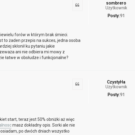
sombrero
Cytuj
Użytkownik
Posty:
91
 niewielu forów w którym brak śmieci.
jest to żaden przepis na sukces, jedna osoba
dziej skłonił ku pytaniu jakie
zeważa ani nie odbiera mi mowy z
ie łatwe w obsłudze i funkcjonalne?
CzystyHa
Cytuj
Użytkownik
Posty:
91
iet start, teraz jest 50% obniżki aż więc
nalnosc
masz dokładny opis. Sorki ale nie
posiadam, po dwóch dniach wszystko