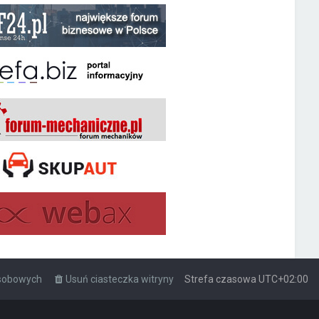
osobowych
Usuń ciasteczka witryny
Strefa czasowa
UTC+02:00