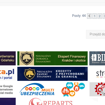
Posty: 44
1
2
Poprzedn
Przejdź d