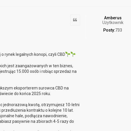
Amberus
Cytuj
Użytkownik
Posty:
733
o rynek legalnych konopi, czyli CBD
skich jest zaangażowanych w ten biznes,
jestrując 15.000 osób i robiąc sprzedaż na
jwiększym eksporterem surowca CBD na
świecie do końca 2025 roku.
ąc jednorazową kwotę, otrzymujesz 10-letni
przedłużenia kontraktu o kolejne 10 lat.
sjonalne hale, podłącza nawodnienie,
arabiasz pasywnie na zbiorach 4-5 razy do