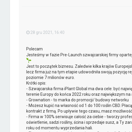
28 gru 2021, 16:40
Polecam
Jesteśmy w fazie Pre-Launch szwajcarskiej firmy opartej 
Jest to początek biznesu. Zaledwie kilka krajów Europej
lecz firma już na tym etapie udowodniła swoją pozycję re
poziomie 7 milionów euro.
Krótki opis:
⁃ Szwajcarska firma iPlant Global ma dwa cele: być na
terenie Europy do końca 2022 roku oraz największym na 
⁃ Grownation - to marka do promocji/ budowy networku
⁃ Możesz kupić na własność od 1 do 100 roślin CBD. Płac
kontrakt z firmą. Po upływie tego czasu, masz możliwość 
⁃ Firma w 100% serwisuje całość za ciebie - tworzy profe
oświetlenie, sadzi rośliny, ścina i sprzedaje susz, a Ty z
roku od momentu wyprzedania hali.