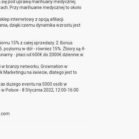
ją się pod uprawę marihuany medycznej.
latach. Przy marihuanie medycznej to około
ep internetowy z opcją afiliacji.
tkania, dzięki czemu dynamika wzrostu jest
ziomu 15% z całej sprzedaży. 2. Bonus
. poziomu w dół - również 15%. Zbiory są 4-
Binarny - płaci od 600€ do 2000€ dziennie w
mi w branży networku. Grownation w
k Marketingu na świecie, dlatego jest to
dczas dużego eventu na 5000 osób w
t w Polsce - 8 Stycznia 2022, 12:00-16:00
l.com