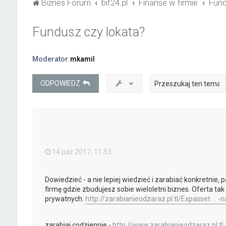
Biznes Forum
bif24.pl
Finanse w firmie
Fund
Fundusz czy lokata?
Moderator:
mkamil
ODPOWIEDZ
14 paź 2017, 11:53
Dowiedzieć - a nie lepiej wiedzieć i zarabiać konkretnie,
firmę gdzie zbudujesz sobie wieloletni biznes. Oferta tak
prywatnych.
http://zarabianieodzaraz.pl.tl/Expasset ... 
zarabiaj codziennie -
http://www.zarabianieodzaraz.pl.tl