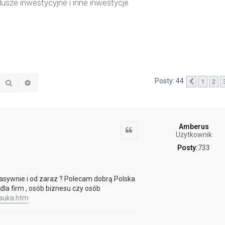
usze inwestycyjne i inne inwestycje
Posty: 44
1
2
Szukaj
Wyszukiwanie zaawansowane
Poprzedn
Amberus
Cytuj
Użytkownik
Posty:
733
 pasywnie i od zaraz ? Polecam dobrą Polska
 dla firm , osób biznesu czy osób
-nauka.htm