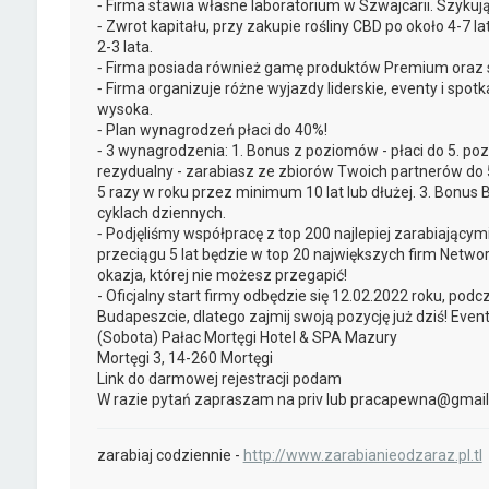
⁃ Firma stawia własne laboratorium w Szwajcarii. Szyku
⁃ Zwrot kapitału, przy zakupie rośliny CBD po około 4-7 
2-3 lata.
⁃ Firma posiada również gamę produktów Premium oraz skl
⁃ Firma organizuje różne wyjazdy liderskie, eventy i spo
wysoka.
⁃ Plan wynagrodzeń płaci do 40%!
⁃ 3 wynagrodzenia: 1. Bonus z poziomów - płaci do 5. po
rezydualny - zarabiasz ze zbiorów Twoich partnerów do 5
5 razy w roku przez minimum 10 lat lub dłużej. 3. Bonus 
cyklach dziennych.
⁃ Podjęliśmy współpracę z top 200 najlepiej zarabiający
przeciągu 5 lat będzie w top 20 największych firm Networ
okazja, której nie możesz przegapić!
- Oficjalny start firmy odbędzie się 12.02.2022 roku, po
Budapeszcie, dlatego zajmij swoją pozycję już dziś! Even
(Sobota) Pałac Mortęgi Hotel & SPA Mazury
Mortęgi 3, 14-260 Mortęgi
Link do darmowej rejestracji podam
W razie pytań zapraszam na priv lub pracapewna@gmai
zarabiaj codziennie -
http://www.zarabianieodzaraz.pl.tl