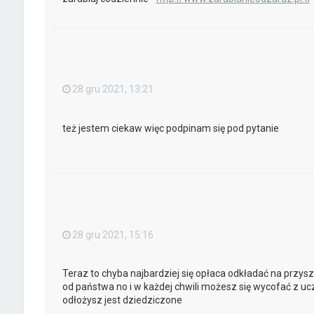
28 gru 2021, 13:21
też jestem ciekaw więc podpinam się pod pytanie
28 gru 2021, 15:16
Teraz to chyba najbardziej się opłaca odkładać na przys
od państwa no i w każdej chwili możesz się wycofać z u
odłożysz jest dziedziczone