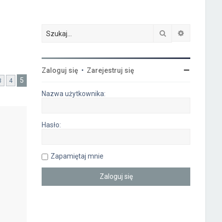
Szukaj
Wyszukiwa
Zaloguj się
•
Zarejestruj się
5
3
4
ia
Nazwa użytkownika:
Hasło:
Zapamiętaj mnie