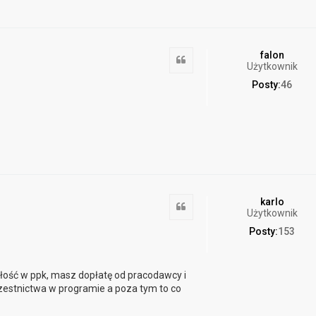
falon
Cytuj
Użytkownik
Posty:
46
karlo
Cytuj
Użytkownik
Posty:
153
złość w ppk, masz dopłatę od pracodawcy i
czestnictwa w programie a poza tym to co